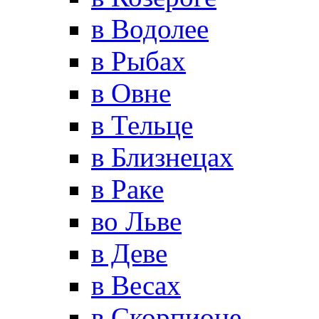
в Водолее
в Рыбах
в Овне
в Тельце
в Близнецах
в Раке
во Льве
в Деве
в Весах
в Скорпионе