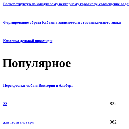
Расчет структур по имиджевому векторному гороскопу, совмещение годо
Формирование образа Кабана в зависимости от зодиакального знака
Классика деловой пирамиды
Популярное
Перекрестки любви: Виктория и Альберт
822
22
962
для теста словаря