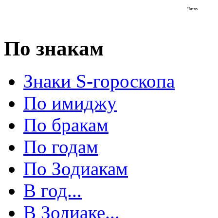
Число
По знакам
Знаки S-гороскопа
По имиджу
По бракам
По годам
По Зодиакам
В год...
В Зодиаке...