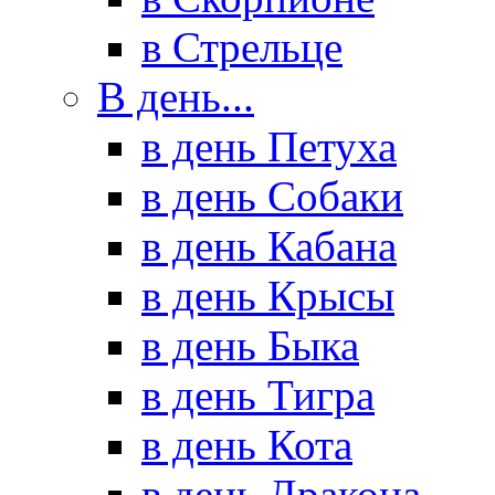
в Стрельце
В день...
в день Петуха
в день Собаки
в день Кабана
в день Крысы
в день Быка
в день Тигра
в день Кота
в день Дракона