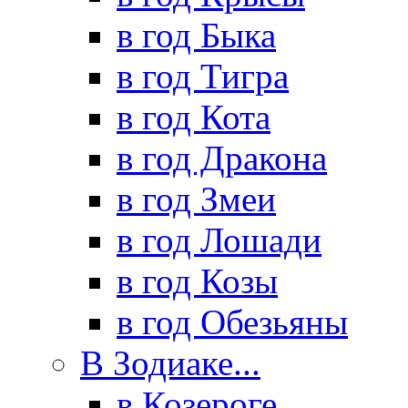
в год Быка
в год Тигра
в год Кота
в год Дракона
в год Змеи
в год Лошади
в год Козы
в год Обезьяны
В Зодиаке...
в Козероге