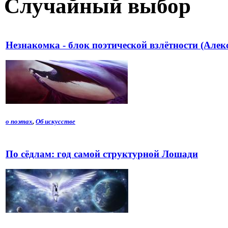
Случайный выбор
Незнакомка - блок поэтической взлётности (Алек
о поэтах
,
Об искусстве
По сёдлам: год самой структурной Лошади