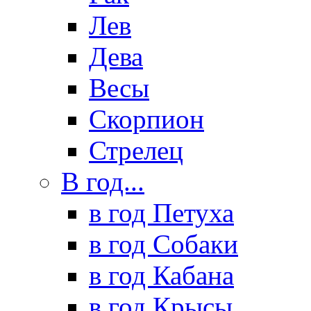
Лев
Дева
Весы
Скорпион
Стрелец
В год...
в год Петуха
в год Собаки
в год Кабана
в год Крысы