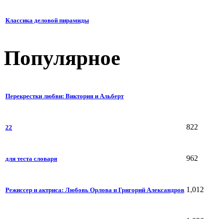
Классика деловой пирамиды
Популярное
Перекрестки любви: Виктория и Альберт
822
22
962
для теста словаря
1,012
Режиссер и актриса: Любовь Орлова и Григорий Александров