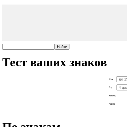
Тест ваших знаков
Имя
Год
Месяц
Число
По знакам