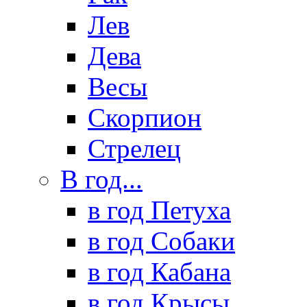
Лев
Дева
Весы
Скорпион
Стрелец
В год...
в год Петуха
в год Собаки
в год Кабана
в год Крысы