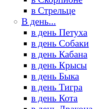
в Стрельце
В день...
в день Петуха
в день Собаки
в день Кабана
в день Крысы
в день Быка
в день Тигра
в день Кота
в день Дракона