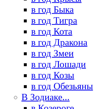
в год Быка
в год Тигра
в год Кота
в год Дракона
в год Змеи
в год Лошади
в год Козы
в год Обезьяны
В Зодиаке...
в Козероге