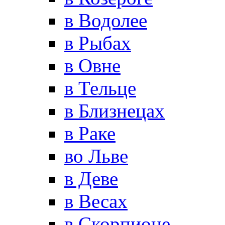
в Водолее
в Рыбах
в Овне
в Тельце
в Близнецах
в Раке
во Льве
в Деве
в Весах
в Скорпионе