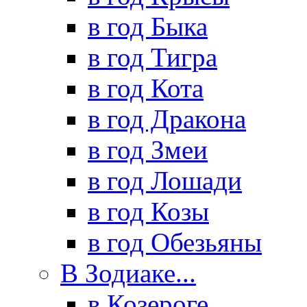
в год Быка
в год Тигра
в год Кота
в год Дракона
в год Змеи
в год Лошади
в год Козы
в год Обезьяны
В Зодиаке...
в Козероге