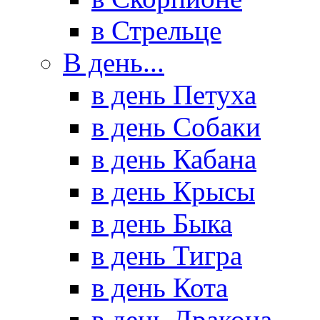
в Стрельце
В день...
в день Петуха
в день Собаки
в день Кабана
в день Крысы
в день Быка
в день Тигра
в день Кота
в день Дракона