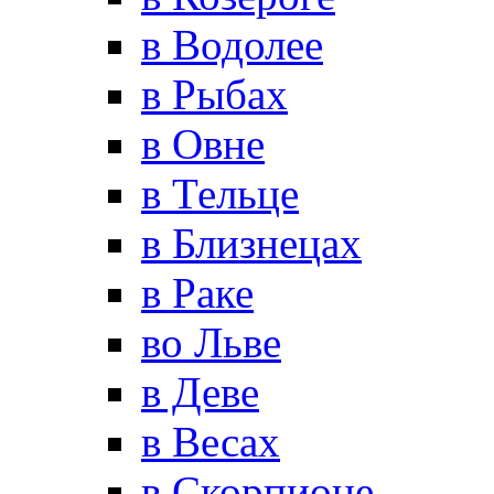
в Водолее
в Рыбах
в Овне
в Тельце
в Близнецах
в Раке
во Льве
в Деве
в Весах
в Скорпионе