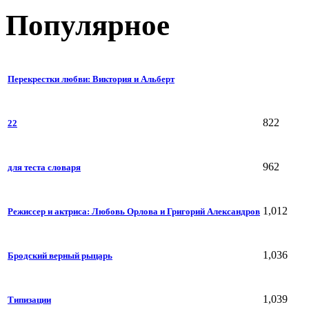
Популярное
Перекрестки любви: Виктория и Альберт
822
22
962
для теста словаря
1,012
Режиссер и актриса: Любовь Орлова и Григорий Александров
1,036
Бродский верный рыцарь
1,039
Типизации