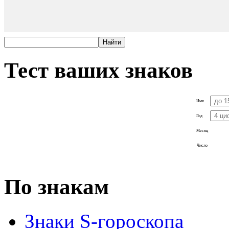
Тест ваших знаков
Имя
Год
Месяц
Число
По знакам
Знаки S-гороскопа