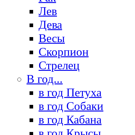
Лев
Дева
Весы
Скорпион
Стрелец
В год...
в год Петуха
в год Собаки
в год Кабана
в год Крысы