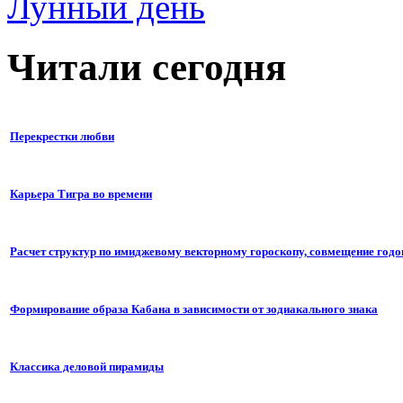
Лунный день
Читали сегодня
Перекрестки любви
Карьера Тигра во времени
Расчет структур по имиджевому векторному гороскопу, совмещение годо
Формирование образа Кабана в зависимости от зодиакального знака
Классика деловой пирамиды