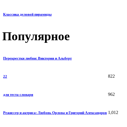
Классика деловой пирамиды
Популярное
Перекрестки любви: Виктория и Альберт
822
22
962
для теста словаря
1,012
Режиссер и актриса: Любовь Орлова и Григорий Александров