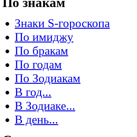
По знакам
Знаки S-гороскопа
По имиджу
По бракам
По годам
По Зодиакам
В год...
В Зодиаке...
В день...