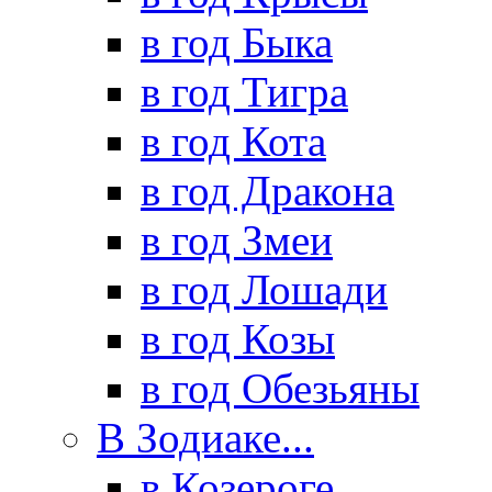
в год Быка
в год Тигра
в год Кота
в год Дракона
в год Змеи
в год Лошади
в год Козы
в год Обезьяны
В Зодиаке...
в Козероге