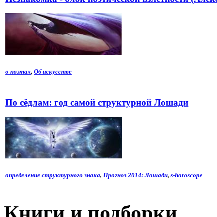
о поэтах
,
Об искусстве
По сёдлам: год самой структурной Лошади
определение структурного знака
,
Прогноз 2014: Лошади
,
s-horoscope
Книги и подборки