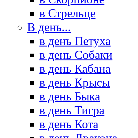
в Стрельце
В день...
в день Петуха
в день Собаки
в день Кабана
в день Крысы
в день Быка
в день Тигра
в день Кота
в день Дракона