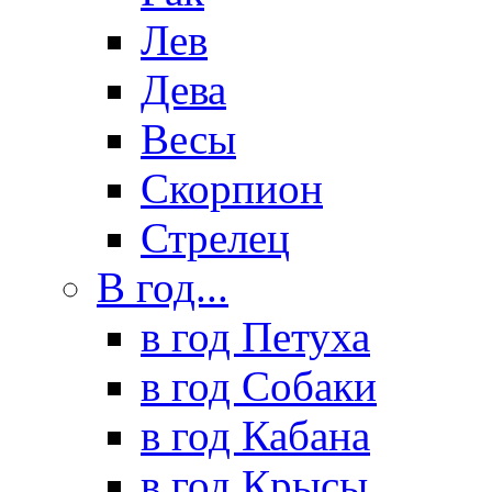
Лев
Дева
Весы
Скорпион
Стрелец
В год...
в год Петуха
в год Собаки
в год Кабана
в год Крысы