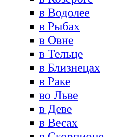
в Водолее
в Рыбах
в Овне
в Тельце
в Близнецах
в Раке
во Льве
в Деве
в Весах
в Скорпионе