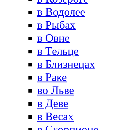
в Водолее
в Рыбах
в Овне
в Тельце
в Близнецах
в Раке
во Льве
в Деве
в Весах
в Скорпионе