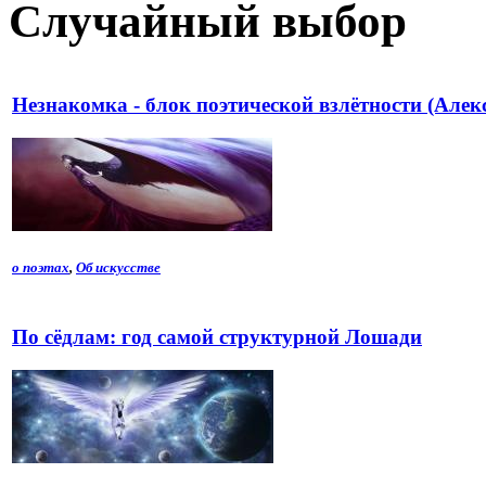
Случайный выбор
Незнакомка - блок поэтической взлётности (Алек
о поэтах
,
Об искусстве
По сёдлам: год самой структурной Лошади