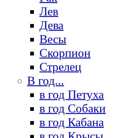
Лев
Дева
Весы
Скорпион
Стрелец
В год...
в год Петуха
в год Собаки
в год Кабана
в год Крысы