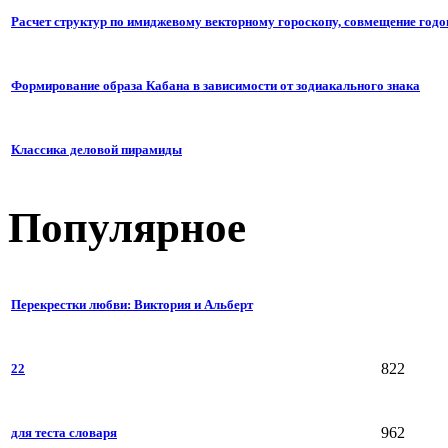
Расчет структур по имиджевому векторному гороскопу, совмещение годо
Формирование образа Кабана в зависимости от зодиакального знака
Классика деловой пирамиды
Популярное
Перекрестки любви: Виктория и Альберт
822
22
962
для теста словаря