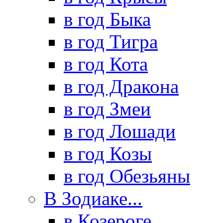
в год Быка
в год Тигра
в год Кота
в год Дракона
в год Змеи
в год Лошади
в год Козы
в год Обезьяны
В Зодиаке...
в Козероге