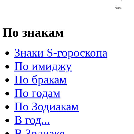
Число
По знакам
Знаки S-гороскопа
По имиджу
По бракам
По годам
По Зодиакам
В год...
В Зодиаке...