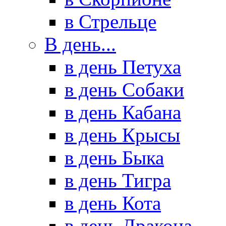
в Стрельце
В день...
в день Петуха
в день Собаки
в день Кабана
в день Крысы
в день Быка
в день Тигра
в день Кота
в день Дракона