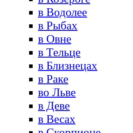
в Водолее
в Рыбах
в Овне
в Тельце
в Близнецах
в Раке
во Льве
в Деве
в Весах
в Скорпионе