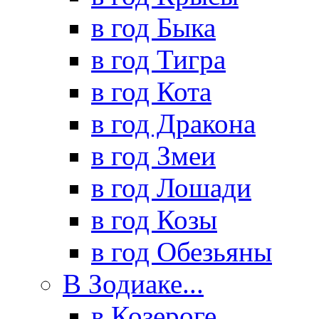
в год Быка
в год Тигра
в год Кота
в год Дракона
в год Змеи
в год Лошади
в год Козы
в год Обезьяны
В Зодиаке...
в Козероге