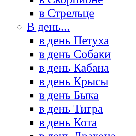
в Стрельце
В день...
в день Петуха
в день Собаки
в день Кабана
в день Крысы
в день Быка
в день Тигра
в день Кота
в день Дракона