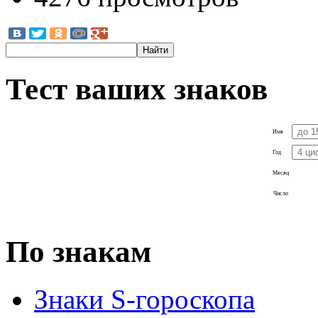
Тест ваших знаков
Имя
Год
Месяц
Число
По знакам
Знаки S-гороскопа