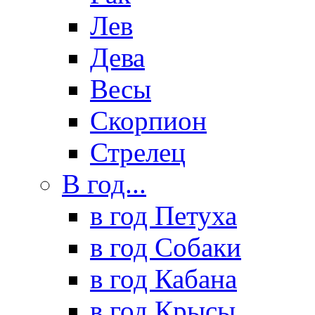
Лев
Дева
Весы
Скорпион
Стрелец
В год...
в год Петуха
в год Собаки
в год Кабана
в год Крысы