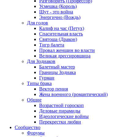
Разговорить (Профессор)
Усмешка (Король)
Шут - это война
Энергично (Вождь)
Для годов
Калиф на час (Петух)
Спасительная власть
Святоша (Дракон)
Тигр балета
Провал женщин во власти
Великая дрессировщица
Для Зодиаков
Балетный мастер
Границы Зодиака
Гурман
Типы брака
Вектор пения
Жена военного (романтический)
Общие
Возрастной гороскоп
Деловые пирамиды
Идеологические войны
Перекрестки любви
Сообщество
Форумы