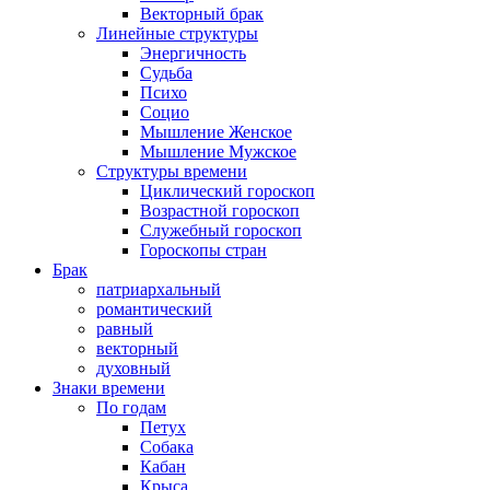
Векторный брак
Линейные структуры
Энергичность
Судьба
Психо
Социо
Мышление Женское
Мышление Мужское
Структуры времени
Циклический гороскоп
Возрастной гороскоп
Служебный гороскоп
Гороскопы стран
Брак
патриархальный
романтический
равный
векторный
духовный
Знаки времени
По годам
Петух
Собака
Кабан
Крыса