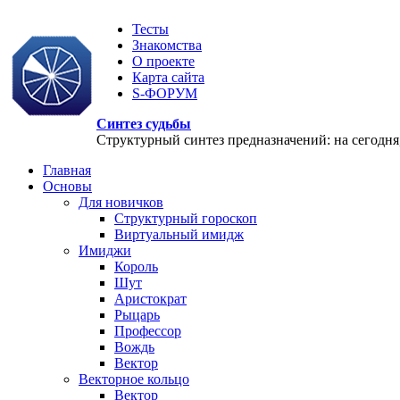
Тесты
Знакомства
О проекте
Карта сайта
S-ФОРУМ
Синтез судьбы
Структурный синтез предназначений: на сегодня, 
Главная
Основы
Для новичков
Структурный гороскоп
Виртуальный имидж
Имиджи
Король
Шут
Аристократ
Рыцарь
Профессор
Вождь
Вектор
Векторное кольцо
Вектор