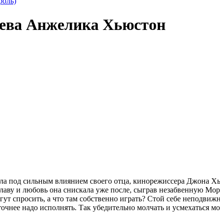
роль)
ева Анжелика Хьюстон
была под сильным влиянием своего отца, кинорежиссера Джона Хь
славу и любовь она снискала уже после, сыграв незабвенную М
т спросить, а что там собственно играть? Стой себе неподвижно
точнее надо исполнять. Так убедительно молчать и усмехаться мо