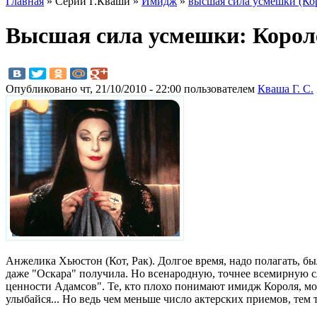
Главная
» Серии Г.Кваши »
Имидж
»
высшая сила усмешки (Ко
Высшая сила усмешки: Корол
Опубликовано чт, 21/10/2010 - 22:00 пользователем
Кваша Г. С.
Анжелика Хьюстон (Кот, Рак). Долгое время, надо полагать, 
даже "Оскара" получила. Но всенародную, точнее всемирную 
ценности Адамсов". Те, кто плохо понимают имидж Короля, могу
улыбайся... Но ведь чем меньше число актерских приемов, тем 