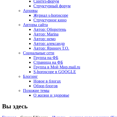
Синтез-форум
Структурный форум
Архивы
Журнал s-horoscope
Структурное кино
Авторы сайта
Автор: Оборотень
Автор: Marina
Автор: немo
Автор: александр
Автор: Яринич Т.О.
Социальные сети
Группа на ФБ
Страница на ФБ
Группа в Мой Мир.mail.ru
S-horoscope в GOOGLE
Блогинг
Новое в блогах
Обзор блогов
Похожие темы
О жизни и здоровье
Вы здесь