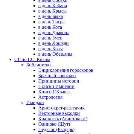
в день Собаки
в день Кабана
в день Крысы
в день Быка
в день Тигра
в день Кота
в день Дракона
в день Змеи
в день Лошади
в день Козы
в день Обезьяны
СГ по Г.С. Кваша
Библиотеки
Энциклопедия гороскопов
Брачный гороскоп
Принципы истории
Поиски Империи
Книги Г.Кваша
Астрология
Имиджи
Аристократ-разведчик
Векторные выходки
Краткость (Аристократ)
Одиноко (Шут)
Педагог (Рыцарь)