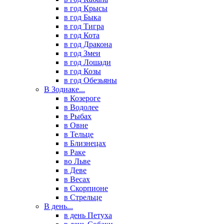
в год Крысы
в год Быка
в год Тигра
в год Кота
в год Дракона
в год Змеи
в год Лошади
в год Козы
в год Обезьяны
В Зодиаке...
в Козероге
в Водолее
в Рыбах
в Овне
в Тельце
в Близнецах
в Раке
во Льве
в Деве
в Весах
в Скорпионе
в Стрельце
В день...
в день Петуха