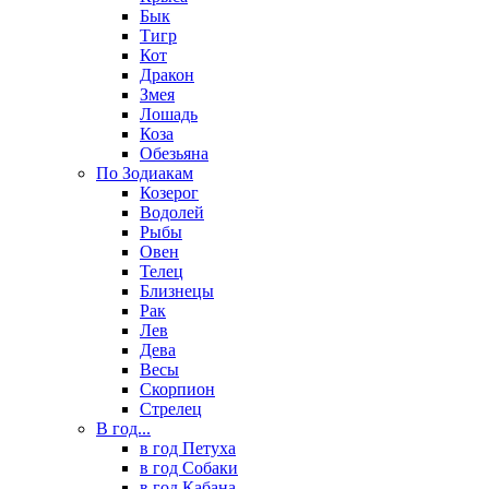
Бык
Тигр
Кот
Дракон
Змея
Лошадь
Коза
Обезьяна
По Зодиакам
Козерог
Водолей
Рыбы
Овен
Телец
Близнецы
Рак
Лев
Дева
Весы
Скорпион
Стрелец
В год...
в год Петуха
в год Собаки
в год Кабана