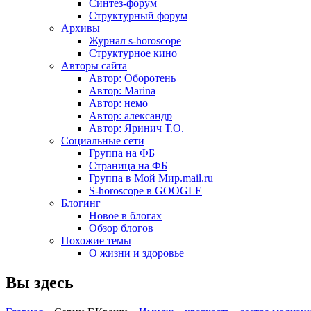
Синтез-форум
Структурный форум
Архивы
Журнал s-horoscope
Структурное кино
Авторы сайта
Автор: Оборотень
Автор: Marina
Автор: немo
Автор: александр
Автор: Яринич Т.О.
Социальные сети
Группа на ФБ
Страница на ФБ
Группа в Мой Мир.mail.ru
S-horoscope в GOOGLE
Блогинг
Новое в блогах
Обзор блогов
Похожие темы
О жизни и здоровье
Вы здесь