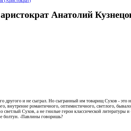
ия (Аристократ)
: аристократ Анатолий Кузнецо
о другого и не сыграл. Но сыгранный им товарищ Сухов - это не
ого, внутренне романтичного, оптимистичного, светлого, бывало
светлый Сухов, а не гнилые герои классической литературы и е
 не болтун. -Павлины говоришь?