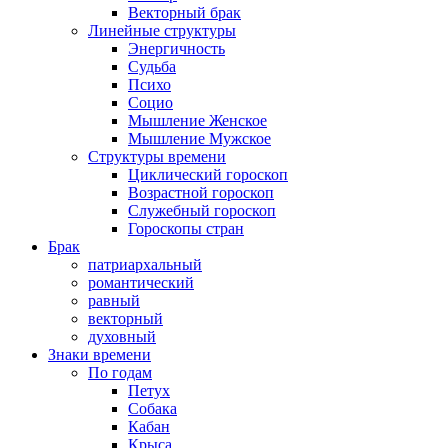
Векторный брак
Линейные структуры
Энергичность
Судьба
Психо
Социо
Мышление Женское
Мышление Мужское
Структуры времени
Циклический гороскоп
Возрастной гороскоп
Служебный гороскоп
Гороскопы стран
Брак
патриархальный
романтический
равный
векторный
духовный
Знаки времени
По годам
Петух
Собака
Кабан
Крыса