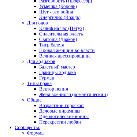
Разговорить (Профессор)
Усмешка (Король)
Шут - это война
Энергично (Вождь)
Для годов
Калиф на час (Петух)
Спасительная власть
Святоша (Дракон)
Тигр балета
Провал женщин во власти
Великая дрессировщица
Для Зодиаков
Балетный мастер
Границы Зодиака
Гурман
Типы брака
Вектор пения
Жена военного (романтический)
Общие
Возрастной гороскоп
Деловые пирамиды
Идеологические войны
Перекрестки любви
Сообщество
Форумы