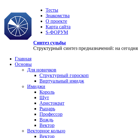
Тесты
Знакомства
О проекте
Карта сайта
S-ФОРУМ
Синтез судьбы
Структурный синтез предназначений: на сегодня, 
Главная
Основы
Для новичков
Структурный гороскоп
Виртуальный имидж
Имиджи
Король
Шут
Аристократ
Рыцарь
Профессор
Вождь
Вектор
Векторное кольцо
Вектор