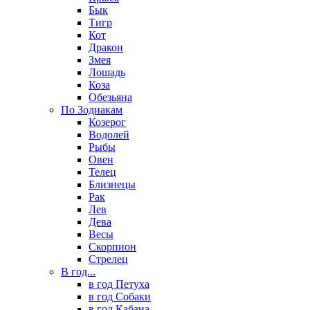
Бык
Тигр
Кот
Дракон
Змея
Лошадь
Коза
Обезьяна
По Зодиакам
Козерог
Водолей
Рыбы
Овен
Телец
Близнецы
Рак
Лев
Дева
Весы
Скорпион
Стрелец
В год...
в год Петуха
в год Собаки
в год Кабана