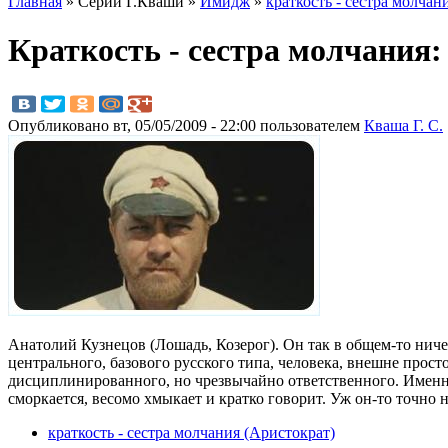
Главная
» Серии Г.Кваши »
Имидж
»
краткость - сестра молчан
Краткость - сестра молчания
Опубликовано вт, 05/05/2009 - 22:00 пользователем
Кваша Г. С.
Анатолий Кузнецов (Лошадь, Козерог). Он так в общем-то ничег
центрального, базового русского типа, человека, внешне прост
дисциплинированного, но чрезвычайно ответственного. Именно 
сморкается, весомо хмыкает и кратко говорит. Уж он-то точно
краткость - сестра молчания (Аристократ)