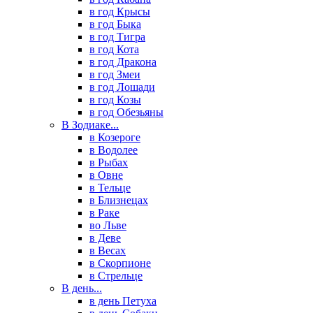
в год Крысы
в год Быка
в год Тигра
в год Кота
в год Дракона
в год Змеи
в год Лошади
в год Козы
в год Обезьяны
В Зодиаке...
в Козероге
в Водолее
в Рыбах
в Овне
в Тельце
в Близнецах
в Раке
во Льве
в Деве
в Весах
в Скорпионе
в Стрельце
В день...
в день Петуха