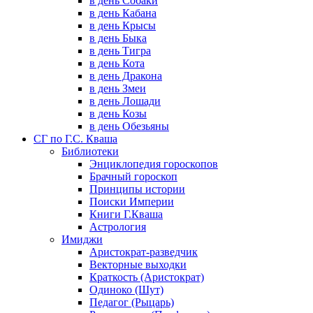
в день Собаки
в день Кабана
в день Крысы
в день Быка
в день Тигра
в день Кота
в день Дракона
в день Змеи
в день Лошади
в день Козы
в день Обезьяны
СГ по Г.С. Кваша
Библиотеки
Энциклопедия гороскопов
Брачный гороскоп
Принципы истории
Поиски Империи
Книги Г.Кваша
Астрология
Имиджи
Аристократ-разведчик
Векторные выходки
Краткость (Аристократ)
Одиноко (Шут)
Педагог (Рыцарь)