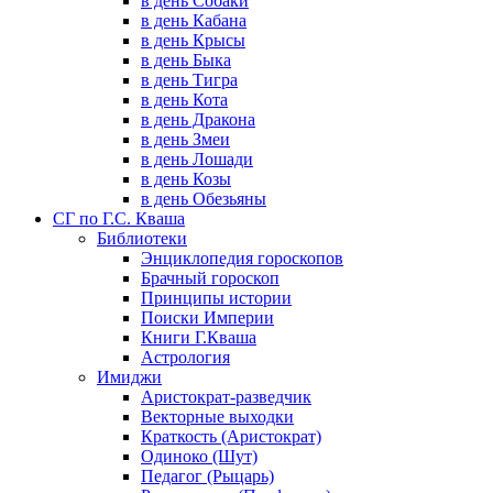
в день Собаки
в день Кабана
в день Крысы
в день Быка
в день Тигра
в день Кота
в день Дракона
в день Змеи
в день Лошади
в день Козы
в день Обезьяны
СГ по Г.С. Кваша
Библиотеки
Энциклопедия гороскопов
Брачный гороскоп
Принципы истории
Поиски Империи
Книги Г.Кваша
Астрология
Имиджи
Аристократ-разведчик
Векторные выходки
Краткость (Аристократ)
Одиноко (Шут)
Педагог (Рыцарь)