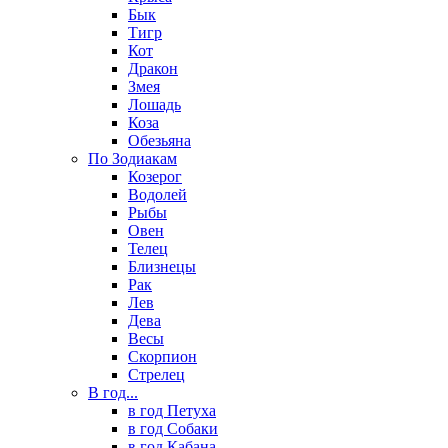
Бык
Тигр
Кот
Дракон
Змея
Лошадь
Коза
Обезьяна
По Зодиакам
Козерог
Водолей
Рыбы
Овен
Телец
Близнецы
Рак
Лев
Дева
Весы
Скорпион
Стрелец
В год...
в год Петуха
в год Собаки
в год Кабана