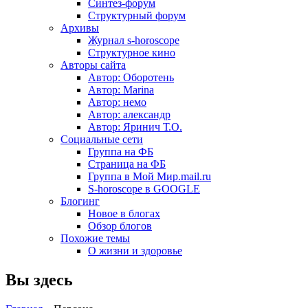
Синтез-форум
Структурный форум
Архивы
Журнал s-horoscope
Структурное кино
Авторы сайта
Автор: Оборотень
Автор: Marina
Автор: немo
Автор: александр
Автор: Яринич Т.О.
Социальные сети
Группа на ФБ
Страница на ФБ
Группа в Мой Мир.mail.ru
S-horoscope в GOOGLE
Блогинг
Новое в блогах
Обзор блогов
Похожие темы
О жизни и здоровье
Вы здесь