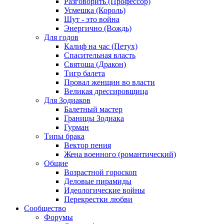
Разговорить (Профессор)
Усмешка (Король)
Шут - это война
Энергично (Вождь)
Для годов
Калиф на час (Петух)
Спасительная власть
Святоша (Дракон)
Тигр балета
Провал женщин во власти
Великая дрессировщица
Для Зодиаков
Балетный мастер
Границы Зодиака
Гурман
Типы брака
Вектор пения
Жена военного (романтический)
Общие
Возрастной гороскоп
Деловые пирамиды
Идеологические войны
Перекрестки любви
Сообщество
Форумы