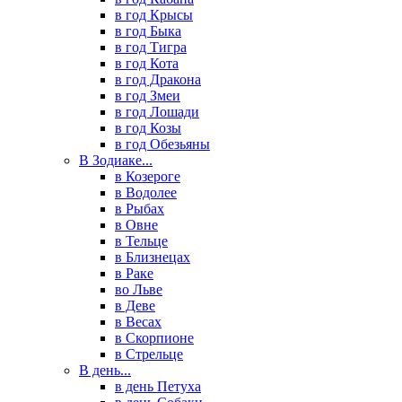
в год Крысы
в год Быка
в год Тигра
в год Кота
в год Дракона
в год Змеи
в год Лошади
в год Козы
в год Обезьяны
В Зодиаке...
в Козероге
в Водолее
в Рыбах
в Овне
в Тельце
в Близнецах
в Раке
во Льве
в Деве
в Весах
в Скорпионе
в Стрельце
В день...
в день Петуха