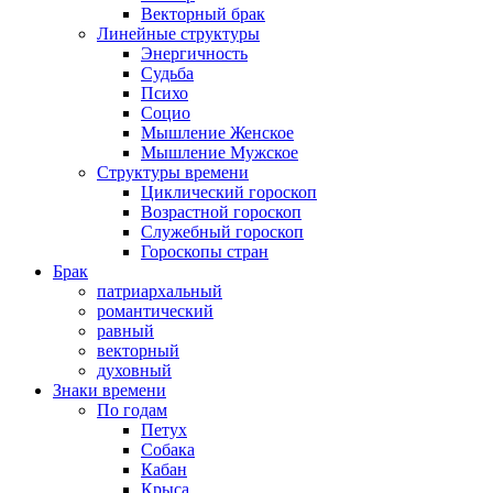
Векторный брак
Линейные структуры
Энергичность
Судьба
Психо
Социо
Мышление Женское
Мышление Мужское
Структуры времени
Циклический гороскоп
Возрастной гороскоп
Служебный гороскоп
Гороскопы стран
Брак
патриархальный
романтический
равный
векторный
духовный
Знаки времени
По годам
Петух
Собака
Кабан
Крыса