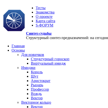
Тесты
Знакомства
О проекте
Карта сайта
S-ФОРУМ
Синтез судьбы
Структурный синтез предназначений: на сегодня, 
Главная
Основы
Для новичков
Структурный гороскоп
Виртуальный имидж
Имиджи
Король
Шут
Аристократ
Рыцарь
Профессор
Вождь
Вектор
Векторное кольцо
Вектор