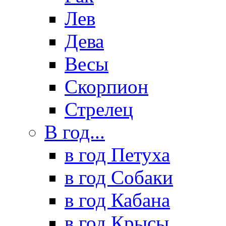
Лев
Дева
Весы
Скорпион
Стрелец
В год...
в год Петуха
в год Собаки
в год Кабана
в год Крысы