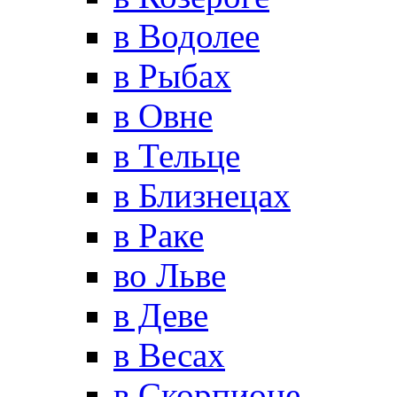
в Водолее
в Рыбах
в Овне
в Тельце
в Близнецах
в Раке
во Льве
в Деве
в Весах
в Скорпионе