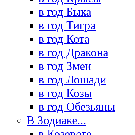
в год Быка
в год Тигра
в год Кота
в год Дракона
в год Змеи
в год Лошади
в год Козы
в год Обезьяны
В Зодиаке...
в Козероге