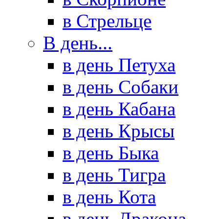
в Стрельце
В день...
в день Петуха
в день Собаки
в день Кабана
в день Крысы
в день Быка
в день Тигра
в день Кота
в день Дракона