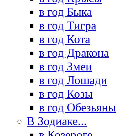
в год Быка
в год Тигра
в год Кота
в год Дракона
в год Змеи
в год Лошади
в год Козы
в год Обезьяны
В Зодиаке...
в Козероге