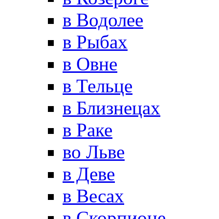
в Водолее
в Рыбах
в Овне
в Тельце
в Близнецах
в Раке
во Льве
в Деве
в Весах
в Скорпионе