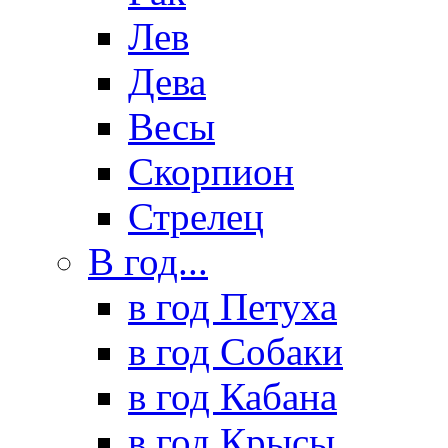
Лев
Дева
Весы
Скорпион
Стрелец
В год...
в год Петуха
в год Собаки
в год Кабана
в год Крысы