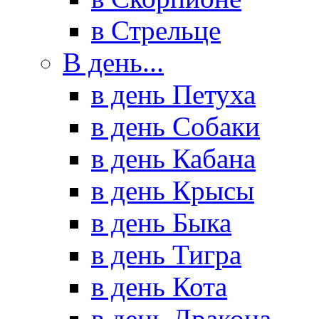
в Стрельце
В день...
в день Петуха
в день Собаки
в день Кабана
в день Крысы
в день Быка
в день Тигра
в день Кота
в день Дракона