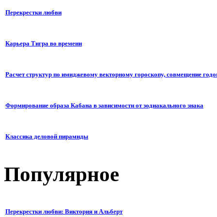
Перекрестки любви
Карьера Тигра во времени
Расчет структур по имиджевому векторному гороскопу, совмещение годо
Формирование образа Кабана в зависимости от зодиакального знака
Классика деловой пирамиды
Популярное
Перекрестки любви: Виктория и Альберт