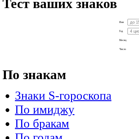
Тест ваших знаков
Имя
Год
Месяц
Число
По знакам
Знаки S-гороскопа
По имиджу
По бракам
По годам