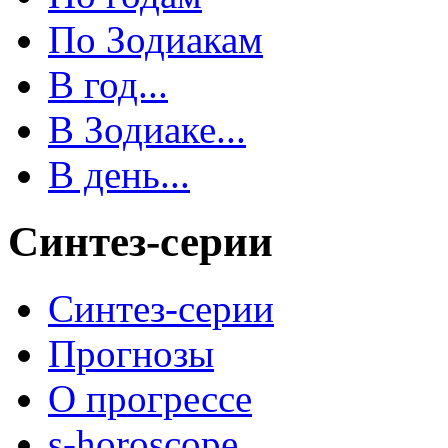
По Зодиакам
В год...
В Зодиаке...
В день...
Синтез-серии
Синтез-серии
Прогнозы
О прогрессе
s-horoscope