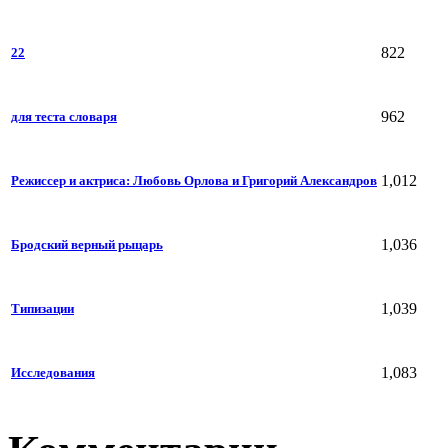
822
22
962
для теста словаря
1,012
Режиссер и актриса: Любовь Орлова и Григорий Александров
1,036
Бродский верный рыцарь
1,039
Типизации
1,083
Исследования