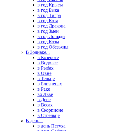
в год Крысы
в год Быка
в год Тигра
в год Кота
в год Дракона
в год Змеи
в год Лошади
в год Козы
в год Обезьяны
В Зодиаке...
в Козероге
в Водолее
в Рыбах
в Овне
в Тельце
в Близнецах
в Раке
во Льве
в Деве
в Весах
в Скорпионе
в Стрельце
В день...
в день Петуха