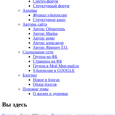
Синтез-форум
Структурный форум
Архивы
Журнал s-horoscope
Структурное кино
Авторы сайта
Автор: Оборотень
Автор: Marina
Автор: немo
Автор: александр
Автор: Яринич Т.О.
Социальные сети
Группа на ФБ
Страница на ФБ
Группа в Мой Мир.mail.ru
S-horoscope в GOOGLE
Блогинг
Новое в блогах
Обзор блогов
Похожие темы
О жизни и здоровье
Вы здесь