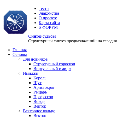
Тесты
Знакомства
О проекте
Карта сайта
S-ФОРУМ
Синтез судьбы
Структурный синтез предназначений: на сегодня, 
Главная
Основы
Для новичков
Структурный гороскоп
Виртуальный имидж
Имиджи
Король
Шут
Аристократ
Рыцарь
Профессор
Вождь
Вектор
Векторное кольцо
Вектор