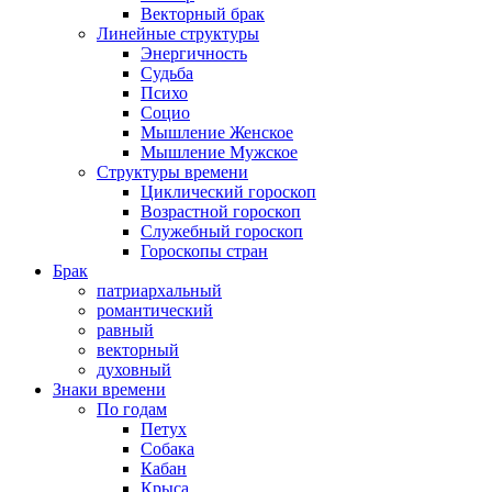
Векторный брак
Линейные структуры
Энергичность
Судьба
Психо
Социо
Мышление Женское
Мышление Мужское
Структуры времени
Циклический гороскоп
Возрастной гороскоп
Служебный гороскоп
Гороскопы стран
Брак
патриархальный
романтический
равный
векторный
духовный
Знаки времени
По годам
Петух
Собака
Кабан
Крыса