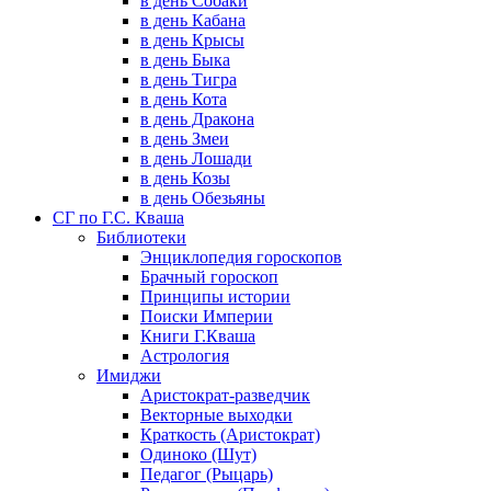
в день Собаки
в день Кабана
в день Крысы
в день Быка
в день Тигра
в день Кота
в день Дракона
в день Змеи
в день Лошади
в день Козы
в день Обезьяны
СГ по Г.С. Кваша
Библиотеки
Энциклопедия гороскопов
Брачный гороскоп
Принципы истории
Поиски Империи
Книги Г.Кваша
Астрология
Имиджи
Аристократ-разведчик
Векторные выходки
Краткость (Аристократ)
Одиноко (Шут)
Педагог (Рыцарь)