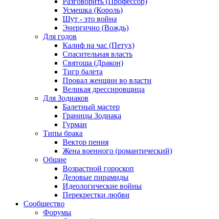
Разговорить (Профессор)
Усмешка (Король)
Шут - это война
Энергично (Вождь)
Для годов
Калиф на час (Петух)
Спасительная власть
Святоша (Дракон)
Тигр балета
Провал женщин во власти
Великая дрессировщица
Для Зодиаков
Балетный мастер
Границы Зодиака
Гурман
Типы брака
Вектор пения
Жена военного (романтический)
Общие
Возрастной гороскоп
Деловые пирамиды
Идеологические войны
Перекрестки любви
Сообщество
Форумы