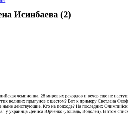
оны
на Исинбаева (2)
ийская чемпионка, 28 мировых рекордов и вечер еще не наступил
других великих прыгунов с шестом? Вот к примеру Светлана Феоф
сле ныне действующие. Кто на подходе? На последних Олимпийски
за" у украинца Дениса Юрченко (Лошадь, Водолей). В этом списк