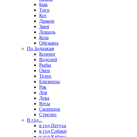
Бык
Тигр
Кот
Дракон
Змея
Лошадь
Коза
Обезьяна
По Зодиакам
Козерог
Водолей
Рыбы
Овен
Телец
Близнецы
Рак
Лев
Дева
Весы
Скорпион
Стрелец
В год...
в год Петуха
в год Собаки
в год Кабана