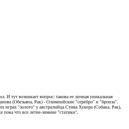
. И тут возникает вопрос: такова ее личная уникальная
анова (Обезьяна, Рак) - Олимпийские "серебро" и "бронза".
х играх "золото" у австралийца Стива Хукера (Собака, Рак),
е пока что все летне-зимние "статики".