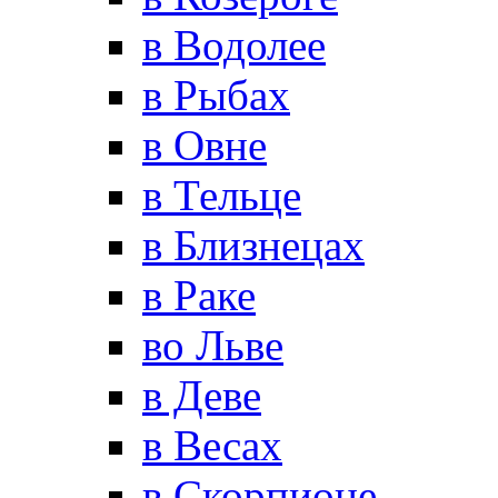
в Водолее
в Рыбах
в Овне
в Тельце
в Близнецах
в Раке
во Льве
в Деве
в Весах
в Скорпионе