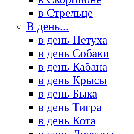
в Стрельце
В день...
в день Петуха
в день Собаки
в день Кабана
в день Крысы
в день Быка
в день Тигра
в день Кота
в день Дракона