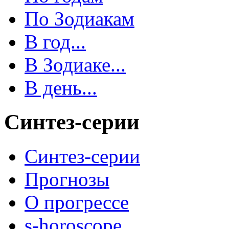
По Зодиакам
В год...
В Зодиаке...
В день...
Синтез-серии
Синтез-серии
Прогнозы
О прогрессе
s-horoscope