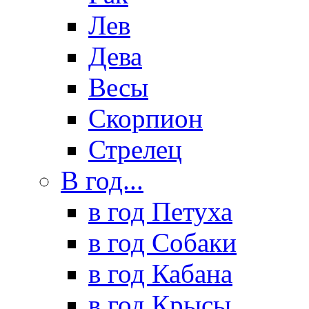
Лев
Дева
Весы
Скорпион
Стрелец
В год...
в год Петуха
в год Собаки
в год Кабана
в год Крысы