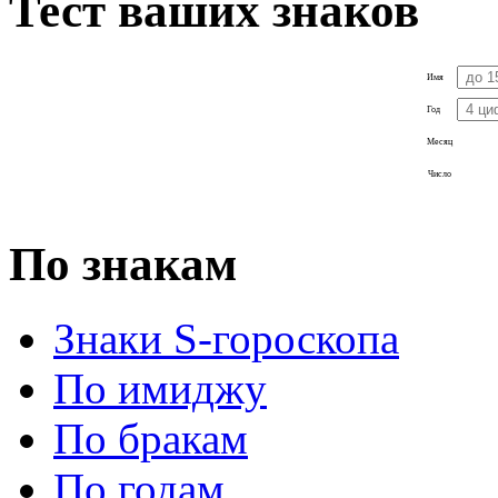
Тест ваших знаков
Имя
Год
Месяц
Число
По знакам
Знаки S-гороскопа
По имиджу
По бракам
По годам