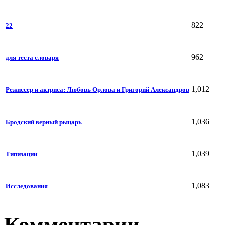
822
22
962
для теста словаря
1,012
Режиссер и актриса: Любовь Орлова и Григорий Александров
1,036
Бродский верный рыцарь
1,039
Типизации
1,083
Исследования
Комментарии