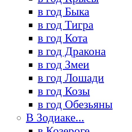
в год Быка
в год Тигра
в год Кота
в год Дракона
в год Змеи
в год Лошади
в год Козы
в год Обезьяны
В Зодиаке...
в Козероге