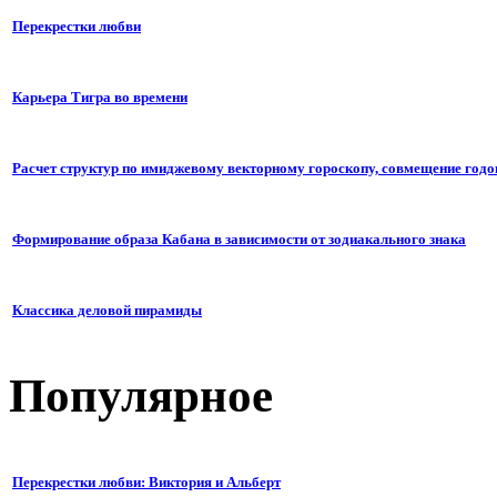
Перекрестки любви
Карьера Тигра во времени
Расчет структур по имиджевому векторному гороскопу, совмещение годо
Формирование образа Кабана в зависимости от зодиакального знака
Классика деловой пирамиды
Популярное
Перекрестки любви: Виктория и Альберт