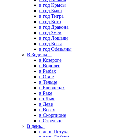
в год Крысы
в год Быка
в год Тигра
в год Кота
в год Дракона
в год Змеи
в год Лошади
в год Козы
в год Обезьяны
В Зодиаке...
в Козероге
в Водолее
в Рыбах
в Овне
в Тельце
в Близнецах
в Раке
во Льве
в Деве
в Весах
в Скорпионе
в Стрельце
В день...
в день Петуха