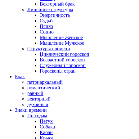
Векторный брак
Линейные структуры
Энергичность
Судьба
Психо
Социо
Мышление Женское
Мышление Мужское
Структуры времени
Циклический гороскоп
Возрастной гороскоп
Служебный гороскоп
Гороскопы стран
Брак
патриархальный
романтический
равный
векторный
духовный
Знаки времени
По годам
Петух
Собака
Кабан
Крыса