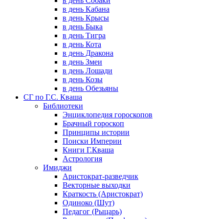
в день Собаки
в день Кабана
в день Крысы
в день Быка
в день Тигра
в день Кота
в день Дракона
в день Змеи
в день Лошади
в день Козы
в день Обезьяны
СГ по Г.С. Кваша
Библиотеки
Энциклопедия гороскопов
Брачный гороскоп
Принципы истории
Поиски Империи
Книги Г.Кваша
Астрология
Имиджи
Аристократ-разведчик
Векторные выходки
Краткость (Аристократ)
Одиноко (Шут)
Педагог (Рыцарь)