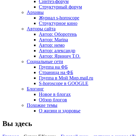
Синтез-форум
Структурный форум
Архивы
Журнал s-horoscope
Структурное кино
Авторы сайта
Автор: Оборотень
Автор: Marina
Автор: немo
Автор: александр
Автор: Яринич Т.О.
Социальные сети
Группа на ФБ
Страница на ФБ
Группа в Мой Мир.mail.ru
S-horoscope в GOOGLE
Блогинг
Новое в блогах
Обзор блогов
Похожие темы
О жизни и здоровье
Вы здесь