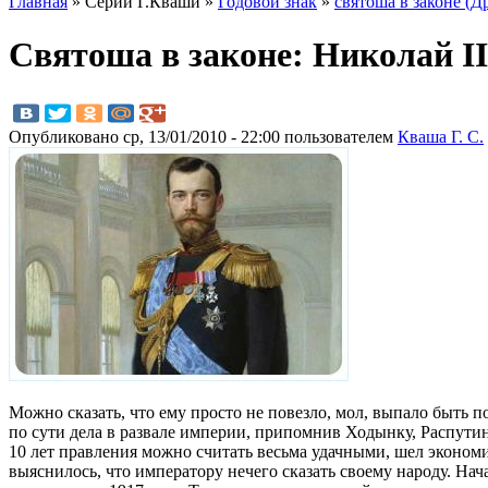
Главная
» Серии Г.Кваши »
Годовой знак
»
святоша в законе (Д
Святоша в законе: Николай II
Опубликовано ср, 13/01/2010 - 22:00 пользователем
Кваша Г. С.
Можно сказать, что ему просто не повезло, мол, выпало быть
по сути дела в развале империи, припомнив Ходынку, Распутина
10 лет правления можно считать весьма удачными, шел экономи
выяснилось, что императору нечего сказать своему народу. На