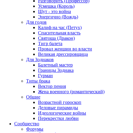
Разговорить (Профессор)
Усмешка (Король)
Шут - это война
Энергично (Вождь)
Для годов
Калиф на час (Петух)
Спасительная власть
Святоша (Дракон)
Тигр балета
Провал женщин во власти
Великая дрессировщица
Для Зодиаков
Балетный мастер
Границы Зодиака
Гурман
Типы брака
Вектор пения
Жена военного (романтический)
Общие
Возрастной гороскоп
Деловые пирамиды
Идеологические войны
Перекрестки любви
Сообщество
Форумы