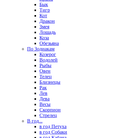
Бык
Тигр
Кот
Дракон
Змея
Лошадь
Коза
Обезьяна
По Зодиакам
Козерог
Водолей
Рыбы
Овен
Телец
Близнецы
Рак
Лев
Дева
Весы
Скорпион
Стрелец
В год...
в год Петуха
в год Собаки
в год Кабана