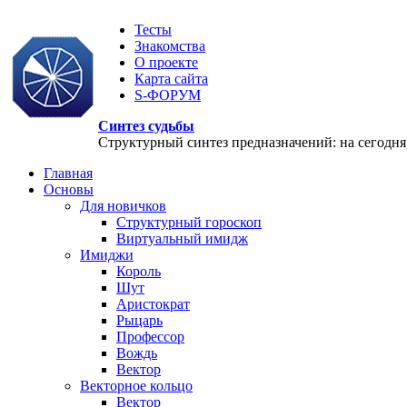
Тесты
Знакомства
О проекте
Карта сайта
S-ФОРУМ
Синтез судьбы
Структурный синтез предназначений: на сегодня, 
Главная
Основы
Для новичков
Структурный гороскоп
Виртуальный имидж
Имиджи
Король
Шут
Аристократ
Рыцарь
Профессор
Вождь
Вектор
Векторное кольцо
Вектор