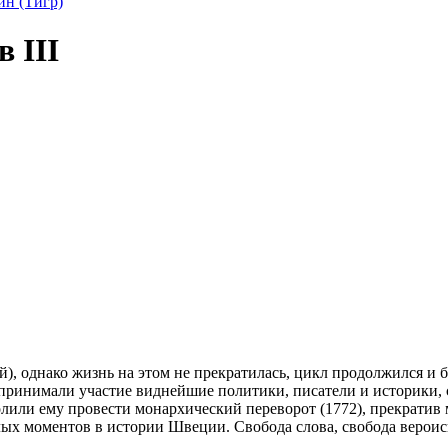
ин (Тигр)
 III
), однако жизнь на этом не прекратилась, цикл продолжился и 
и принимали участие виднейшие политики, писатели и историки, 
лили ему провести монархический переворот (1772), прекратив
лых моментов в истории Швеции. Свобода слова, свобода вероис