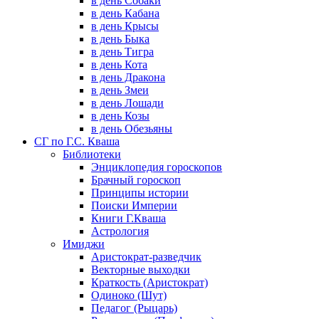
в день Собаки
в день Кабана
в день Крысы
в день Быка
в день Тигра
в день Кота
в день Дракона
в день Змеи
в день Лошади
в день Козы
в день Обезьяны
СГ по Г.С. Кваша
Библиотеки
Энциклопедия гороскопов
Брачный гороскоп
Принципы истории
Поиски Империи
Книги Г.Кваша
Астрология
Имиджи
Аристократ-разведчик
Векторные выходки
Краткость (Аристократ)
Одиноко (Шут)
Педагог (Рыцарь)