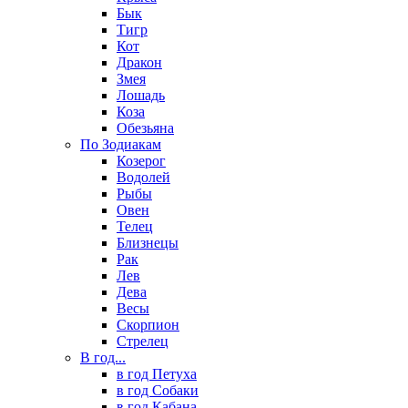
Бык
Тигр
Кот
Дракон
Змея
Лошадь
Коза
Обезьяна
По Зодиакам
Козерог
Водолей
Рыбы
Овен
Телец
Близнецы
Рак
Лев
Дева
Весы
Скорпион
Стрелец
В год...
в год Петуха
в год Собаки
в год Кабана