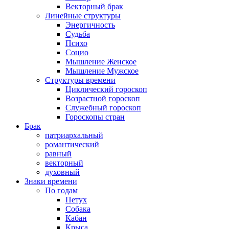
Векторный брак
Линейные структуры
Энергичность
Судьба
Психо
Социо
Мышление Женское
Мышление Мужское
Структуры времени
Циклический гороскоп
Возрастной гороскоп
Служебный гороскоп
Гороскопы стран
Брак
патриархальный
романтический
равный
векторный
духовный
Знаки времени
По годам
Петух
Собака
Кабан
Крыса