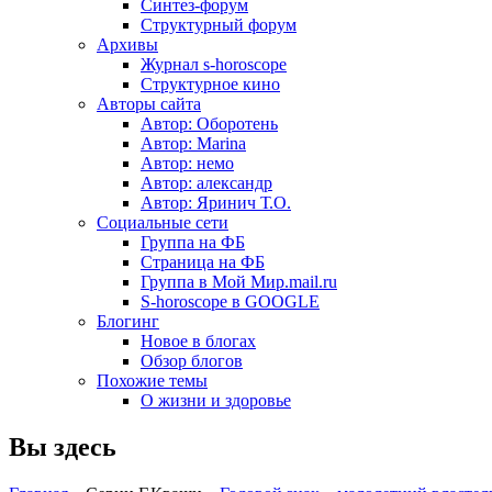
Синтез-форум
Структурный форум
Архивы
Журнал s-horoscope
Структурное кино
Авторы сайта
Автор: Оборотень
Автор: Marina
Автор: немo
Автор: александр
Автор: Яринич Т.О.
Социальные сети
Группа на ФБ
Страница на ФБ
Группа в Мой Мир.mail.ru
S-horoscope в GOOGLE
Блогинг
Новое в блогах
Обзор блогов
Похожие темы
О жизни и здоровье
Вы здесь