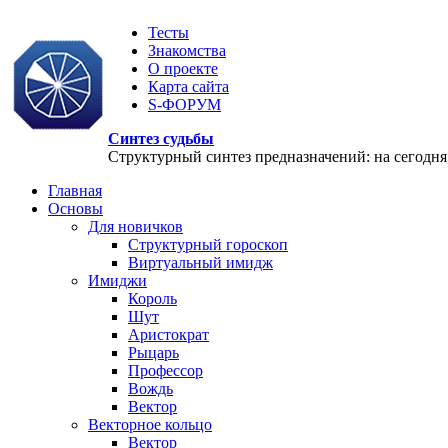
Тесты
Знакомства
О проекте
Карта сайта
S-ФОРУМ
Синтез судьбы
Структурный синтез предназначений: на сегодня, 
Главная
Основы
Для новичков
Структурный гороскоп
Виртуальный имидж
Имиджи
Король
Шут
Аристократ
Рыцарь
Профессор
Вождь
Вектор
Векторное кольцо
Вектор