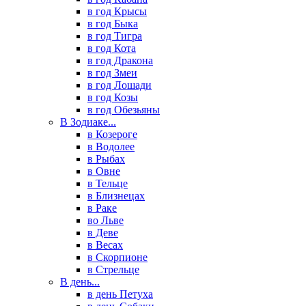
в год Крысы
в год Быка
в год Тигра
в год Кота
в год Дракона
в год Змеи
в год Лошади
в год Козы
в год Обезьяны
В Зодиаке...
в Козероге
в Водолее
в Рыбах
в Овне
в Тельце
в Близнецах
в Раке
во Льве
в Деве
в Весах
в Скорпионе
в Стрельце
В день...
в день Петуха