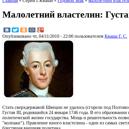
Главная
» Серии Г.Кваши »
Годовой знак
»
малолетний властел
Малолетний властелин: Густав
Опубликовано чт, 04/11/2010 - 22:00 пользователем
Кваша Г. С.
Стать сверхдержавой Швеции не удалось (сгорели под Полтавой
Густав III, родившийся 24 января 1746 года. В его образовани
политической жизни государства. Мощь и решительность позво
"колпаки"). Правление юного властелина - один из самых свет
блестящая внешняя политика.