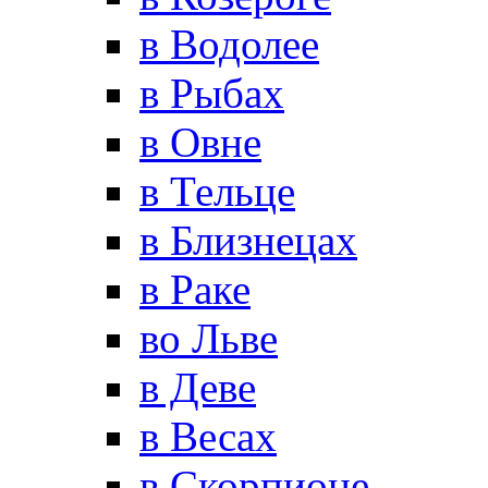
в Водолее
в Рыбах
в Овне
в Тельце
в Близнецах
в Раке
во Льве
в Деве
в Весах
в Скорпионе