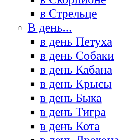
в Стрельце
В день...
в день Петуха
в день Собаки
в день Кабана
в день Крысы
в день Быка
в день Тигра
в день Кота
в день Дракона