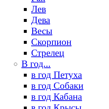
Лев
Дева
Весы
Скорпион
Стрелец
В год...
в год Петуха
в год Собаки
в год Кабана
в год Крысы