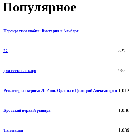
Популярное
Перекрестки любви: Виктория и Альберт
822
22
962
для теста словаря
1,012
Режиссер и актриса: Любовь Орлова и Григорий Александров
1,036
Бродский верный рыцарь
1,039
Типизации