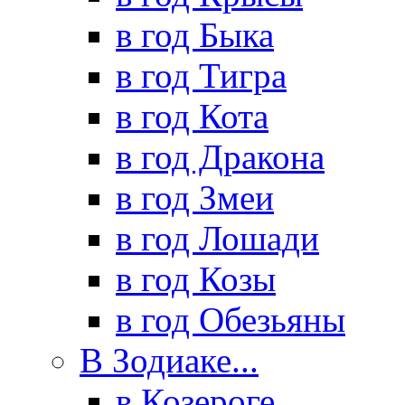
в год Быка
в год Тигра
в год Кота
в год Дракона
в год Змеи
в год Лошади
в год Козы
в год Обезьяны
В Зодиаке...
в Козероге