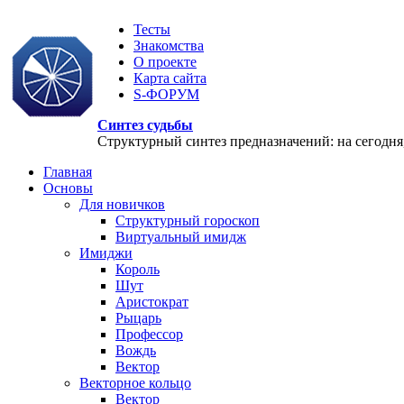
Тесты
Знакомства
О проекте
Карта сайта
S-ФОРУМ
Синтез судьбы
Структурный синтез предназначений: на сегодня, 
Главная
Основы
Для новичков
Структурный гороскоп
Виртуальный имидж
Имиджи
Король
Шут
Аристократ
Рыцарь
Профессор
Вождь
Вектор
Векторное кольцо
Вектор