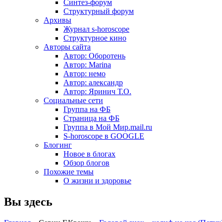
Синтез-форум
Структурный форум
Архивы
Журнал s-horoscope
Структурное кино
Авторы сайта
Автор: Оборотень
Автор: Marina
Автор: немo
Автор: александр
Автор: Яринич Т.О.
Социальные сети
Группа на ФБ
Страница на ФБ
Группа в Мой Мир.mail.ru
S-horoscope в GOOGLE
Блогинг
Новое в блогах
Обзор блогов
Похожие темы
О жизни и здоровье
Вы здесь