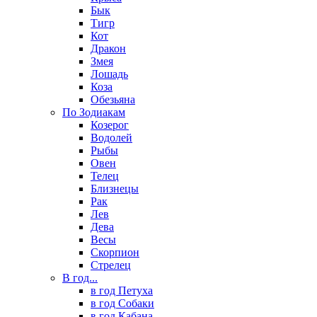
Бык
Тигр
Кот
Дракон
Змея
Лошадь
Коза
Обезьяна
По Зодиакам
Козерог
Водолей
Рыбы
Овен
Телец
Близнецы
Рак
Лев
Дева
Весы
Скорпион
Стрелец
В год...
в год Петуха
в год Собаки
в год Кабана