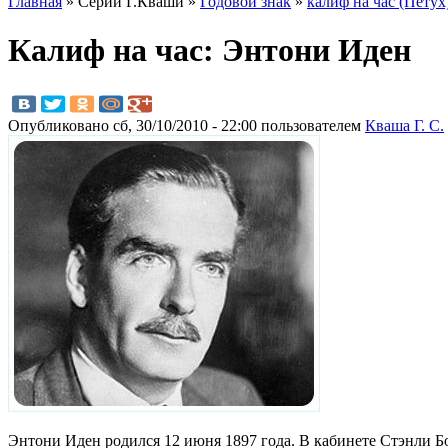
Главная
» Серии Г.Кваши »
Годовой знак
»
калиф на час (Петух
Калиф на час: Энтони Иден
Опубликовано сб, 30/10/2010 - 22:00 пользователем
Кваша Г. С.
Энтони Иден родился 12 июня 1897 года. В кабинете Стэнли Бо