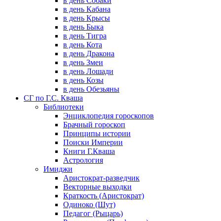
в день Собаки
в день Кабана
в день Крысы
в день Быка
в день Тигра
в день Кота
в день Дракона
в день Змеи
в день Лошади
в день Козы
в день Обезьяны
СГ по Г.С. Кваша
Библиотеки
Энциклопедия гороскопов
Брачный гороскоп
Принципы истории
Поиски Империи
Книги Г.Кваша
Астрология
Имиджи
Аристократ-разведчик
Векторные выходки
Краткость (Аристократ)
Одиноко (Шут)
Педагог (Рыцарь)