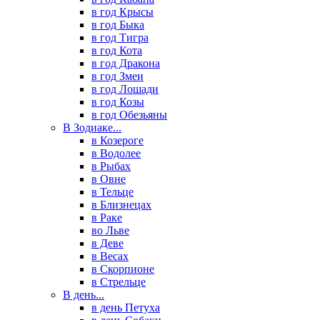
в год Крысы
в год Быка
в год Тигра
в год Кота
в год Дракона
в год Змеи
в год Лошади
в год Козы
в год Обезьяны
В Зодиаке...
в Козероге
в Водолее
в Рыбах
в Овне
в Тельце
в Близнецах
в Раке
во Льве
в Деве
в Весах
в Скорпионе
в Стрельце
В день...
в день Петуха