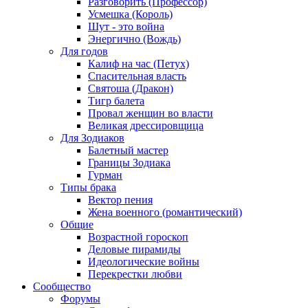
Разговорить (Профессор)
Усмешка (Король)
Шут - это война
Энергично (Вождь)
Для годов
Калиф на час (Петух)
Спасительная власть
Святоша (Дракон)
Тигр балета
Провал женщин во власти
Великая дрессировщица
Для Зодиаков
Балетный мастер
Границы Зодиака
Гурман
Типы брака
Вектор пения
Жена военного (романтический)
Общие
Возрастной гороскоп
Деловые пирамиды
Идеологические войны
Перекрестки любви
Сообщество
Форумы