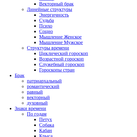
Векторный брак
Линейные структуры
Энергичность
Судьба
Психо
Социо
Мышление Женское
Мышление Мужское
Структуры времени
Циклический гороскоп
Возрастной гороскоп
Служебный гороскоп
Гороскопы стран
Брак
патриархальный
романтический
равный
векторный
духовный
Знаки времени
По годам
Петух
Собака
Кабан
Крыса