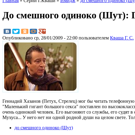
Главная
» Серии Г.Кваши »
Имидж
»
до смешного одиноко (Шу
До смешного одиноко (Шут): 
Опубликовано ср, 28/01/2009 - 22:00 пользователем
Кваша Г. С.
Геннадий Хазанов (Петух, Стрелец) мог бы читать телефонную к
"Маленький гигант большого секса" поставлен по высококлассн
очень одинокий человек. Его выгоняют со службы, его судят в 
Мухуса... У него нет ни одной родной души на целом свете. Тол
до смешного одиноко (Шут)