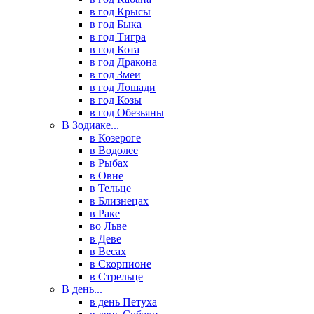
в год Крысы
в год Быка
в год Тигра
в год Кота
в год Дракона
в год Змеи
в год Лошади
в год Козы
в год Обезьяны
В Зодиаке...
в Козероге
в Водолее
в Рыбах
в Овне
в Тельце
в Близнецах
в Раке
во Льве
в Деве
в Весах
в Скорпионе
в Стрельце
В день...
в день Петуха