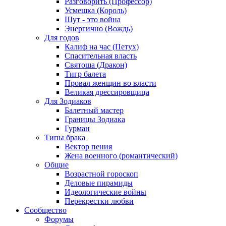
Разговорить (Профессор)
Усмешка (Король)
Шут - это война
Энергично (Вождь)
Для годов
Калиф на час (Петух)
Спасительная власть
Святоша (Дракон)
Тигр балета
Провал женщин во власти
Великая дрессировщица
Для Зодиаков
Балетный мастер
Границы Зодиака
Гурман
Типы брака
Вектор пения
Жена военного (романтический)
Общие
Возрастной гороскоп
Деловые пирамиды
Идеологические войны
Перекрестки любви
Сообщество
Форумы