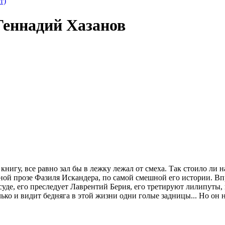
т)
Геннадий Хазанов
нигу, все равно зал бы в лежку лежал от смеха. Так стоило ли 
ой прозе Фазиля Искандера, по самой смешной его истории. Впр
суде, его преследует Лаврентий Берия, его третируют лилипуты,
ько и видит бедняга в этой жизни одни голые задницы... Но он н