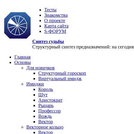
Тесты
Знакомства
О проекте
Карта сайта
S-ФОРУМ
Синтез судьбы
Структурный синтез предназначений: на сегодня, 
Главная
Основы
Для новичков
Структурный гороскоп
Виртуальный имидж
Имиджи
Король
Шут
Аристократ
Рыцарь
Профессор
Вождь
Вектор
Векторное кольцо
Вектор