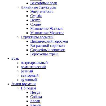
Векторный брак
Линейные структуры
Энергичность
Судьба
Психо
Социо
Мышление Женское
Мышление Мужское
Структуры времени
Циклический гороскоп
Возрастной гороскоп
Служебный гороскоп
Гороскопы стран
Брак
патриархальный
романтический
равный
векторный
духовный
Знаки времени
По годам
Петух
Собака
Кабан
Крыса