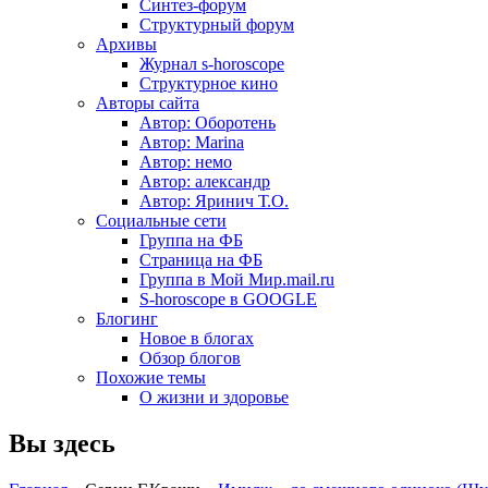
Синтез-форум
Структурный форум
Архивы
Журнал s-horoscope
Структурное кино
Авторы сайта
Автор: Оборотень
Автор: Marina
Автор: немo
Автор: александр
Автор: Яринич Т.О.
Социальные сети
Группа на ФБ
Страница на ФБ
Группа в Мой Мир.mail.ru
S-horoscope в GOOGLE
Блогинг
Новое в блогах
Обзор блогов
Похожие темы
О жизни и здоровье
Вы здесь