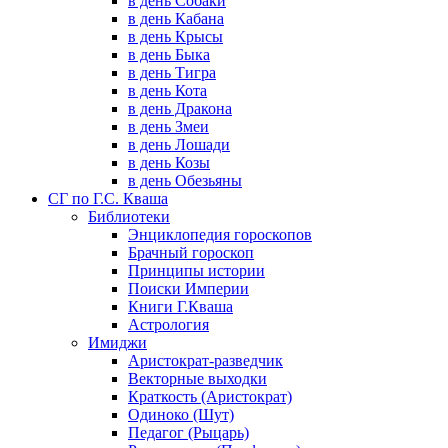
в день Собаки
в день Кабана
в день Крысы
в день Быка
в день Тигра
в день Кота
в день Дракона
в день Змеи
в день Лошади
в день Козы
в день Обезьяны
СГ по Г.С. Кваша
Библиотеки
Энциклопедия гороскопов
Брачный гороскоп
Принципы истории
Поиски Империи
Книги Г.Кваша
Астрология
Имиджи
Аристократ-разведчик
Векторные выходки
Краткость (Аристократ)
Одиноко (Шут)
Педагог (Рыцарь)