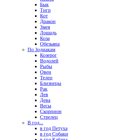
Бык
Тигр
Кот
Дракон
Змея
Лошадь
Коза
Обезьяна
По Зодиакам
Козерог
Водолей
Рыбы
Овен
Телец
Близнецы
Рак
Лев
Дева
Весы
Скорпион
Стрелец
В год...
в год Петуха
в год Собаки
в год Кабана