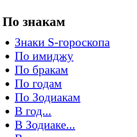
По знакам
Знаки S-гороскопа
По имиджу
По бракам
По годам
По Зодиакам
В год...
В Зодиаке...