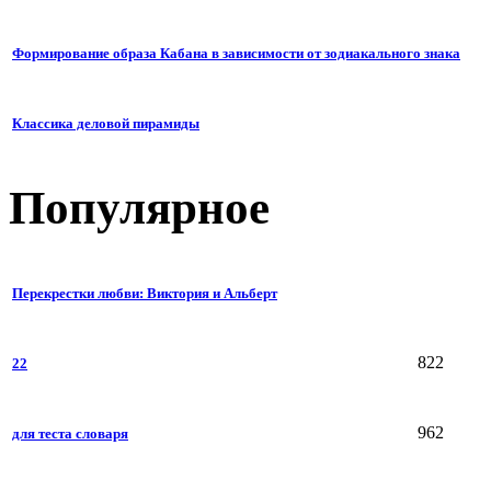
Формирование образа Кабана в зависимости от зодиакального знака
Классика деловой пирамиды
Популярное
Перекрестки любви: Виктория и Альберт
822
22
962
для теста словаря