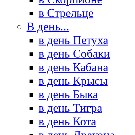
в Стрельце
В день...
в день Петуха
в день Собаки
в день Кабана
в день Крысы
в день Быка
в день Тигра
в день Кота
в день Дракона