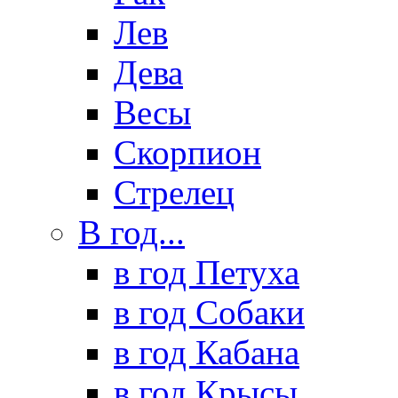
Лев
Дева
Весы
Скорпион
Стрелец
В год...
в год Петуха
в год Собаки
в год Кабана
в год Крысы