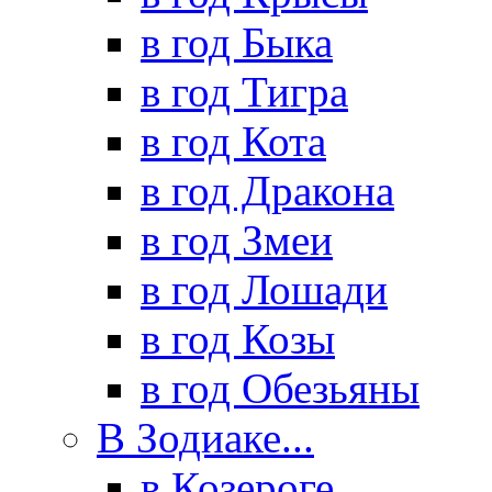
в год Быка
в год Тигра
в год Кота
в год Дракона
в год Змеи
в год Лошади
в год Козы
в год Обезьяны
В Зодиаке...
в Козероге