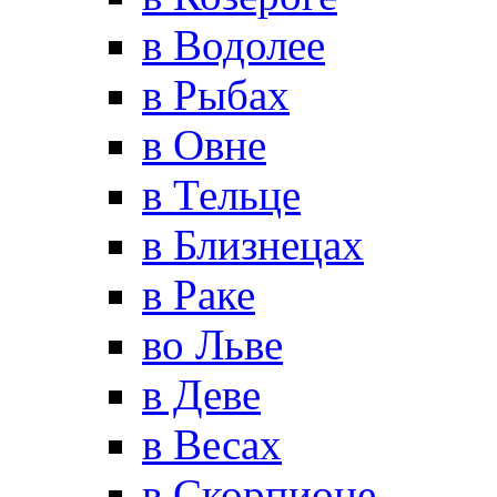
в Водолее
в Рыбах
в Овне
в Тельце
в Близнецах
в Раке
во Льве
в Деве
в Весах
в Скорпионе