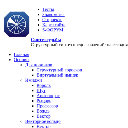
Тесты
Знакомства
О проекте
Карта сайта
S-ФОРУМ
Синтез судьбы
Структурный синтез предназначений: на сегодня, 
Главная
Основы
Для новичков
Структурный гороскоп
Виртуальный имидж
Имиджи
Король
Шут
Аристократ
Рыцарь
Профессор
Вождь
Вектор
Векторное кольцо
Вектор