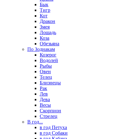
Бык
Тигр
Кот
Дракон
Змея
Лошадь
Коза
Обезьяна
По Зодиакам
Козерог
Водолей
Рыбы
Овен
Телец
Близнецы
Рак
Лев
Дева
Весы
Скорпион
Стрелец
В год...
в год Петуха
в год Собаки
в год Кабана