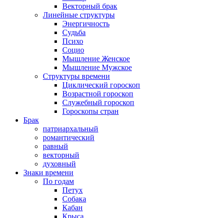
Векторный брак
Линейные структуры
Энергичность
Судьба
Психо
Социо
Мышление Женское
Мышление Мужское
Структуры времени
Циклический гороскоп
Возрастной гороскоп
Служебный гороскоп
Гороскопы стран
Брак
патриархальный
романтический
равный
векторный
духовный
Знаки времени
По годам
Петух
Собака
Кабан
Крыса