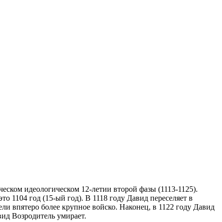
ческом идеологическом 12-летии второй фазы (1113-1125).
о 1104 год (15-ый год). В 1118 году Давид переселяет в
ли впятеро более крупное войско. Наконец, в 1122 году Давид
вид Возродитель умирает.