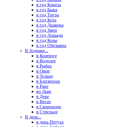
в год Крысы
в год Быка
в год Тигра
в год Кота
в год Дракона
в год Змеи
в год Лошади
в год Козы
в год Обезьяны
В Зодиаке...
в Козероге
в Водолее
в Рыбах
в Овне
в Тельце
в Близнецах
в Раке
во Льве
в Деве
в Весах
в Скорпионе
в Стрельце
В день...
в день Петуха