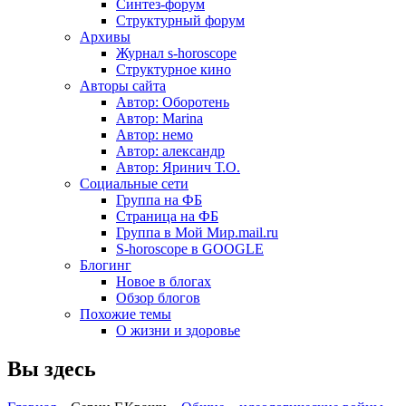
Синтез-форум
Структурный форум
Архивы
Журнал s-horoscope
Структурное кино
Авторы сайта
Автор: Оборотень
Автор: Marina
Автор: немo
Автор: александр
Автор: Яринич Т.О.
Социальные сети
Группа на ФБ
Страница на ФБ
Группа в Мой Мир.mail.ru
S-horoscope в GOOGLE
Блогинг
Новое в блогах
Обзор блогов
Похожие темы
О жизни и здоровье
Вы здесь