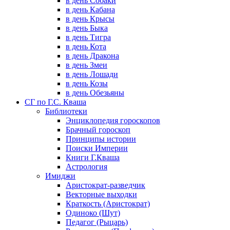
в день Собаки
в день Кабана
в день Крысы
в день Быка
в день Тигра
в день Кота
в день Дракона
в день Змеи
в день Лошади
в день Козы
в день Обезьяны
СГ по Г.С. Кваша
Библиотеки
Энциклопедия гороскопов
Брачный гороскоп
Принципы истории
Поиски Империи
Книги Г.Кваша
Астрология
Имиджи
Аристократ-разведчик
Векторные выходки
Краткость (Аристократ)
Одиноко (Шут)
Педагог (Рыцарь)