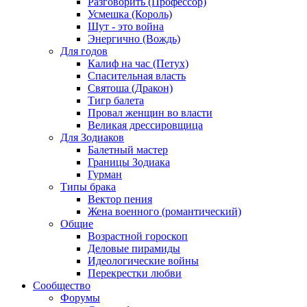
Разговорить (Профессор)
Усмешка (Король)
Шут - это война
Энергично (Вождь)
Для годов
Калиф на час (Петух)
Спасительная власть
Святоша (Дракон)
Тигр балета
Провал женщин во власти
Великая дрессировщица
Для Зодиаков
Балетный мастер
Границы Зодиака
Гурман
Типы брака
Вектор пения
Жена военного (романтический)
Общие
Возрастной гороскоп
Деловые пирамиды
Идеологические войны
Перекрестки любви
Сообщество
Форумы