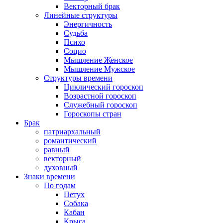
Векторный брак
Линейные структуры
Энергичность
Судьба
Психо
Социо
Мышление Женское
Мышление Мужское
Структуры времени
Циклический гороскоп
Возрастной гороскоп
Служебный гороскоп
Гороскопы стран
Брак
патриархальный
романтический
равный
векторный
духовный
Знаки времени
По годам
Петух
Собака
Кабан
Крыса