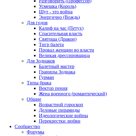
Разговорить (Профессор)
Усмешка (Король)
Шут - это война
Энергично (Вождь)
Для годов
Калиф на час (Петух)
Спасительная власть
Святоша (Дракон)
Тигр балета
Провал женщин во власти
Великая дрессировщица
Для Зодиаков
Балетный мастер
Границы Зодиака
Гурман
Типы брака
Вектор пения
Жена военного (романтический)
Общие
Возрастной гороскоп
Деловые пирамиды
Идеологические войны
Перекрестки любви
Сообщество
Форумы