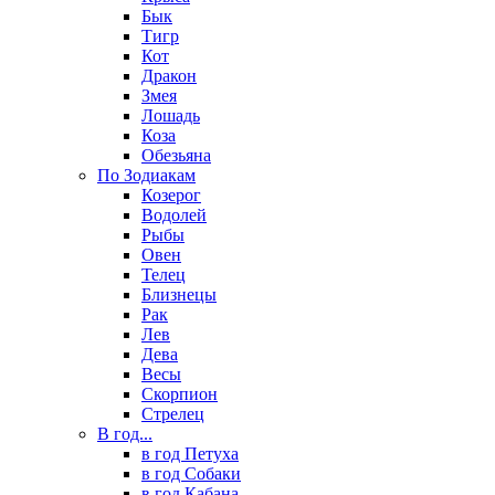
Бык
Тигр
Кот
Дракон
Змея
Лошадь
Коза
Обезьяна
По Зодиакам
Козерог
Водолей
Рыбы
Овен
Телец
Близнецы
Рак
Лев
Дева
Весы
Скорпион
Стрелец
В год...
в год Петуха
в год Собаки
в год Кабана