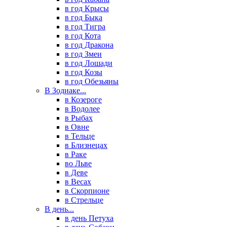
в год Крысы
в год Быка
в год Тигра
в год Кота
в год Дракона
в год Змеи
в год Лошади
в год Козы
в год Обезьяны
В Зодиаке...
в Козероге
в Водолее
в Рыбах
в Овне
в Тельце
в Близнецах
в Раке
во Льве
в Деве
в Весах
в Скорпионе
в Стрельце
В день...
в день Петуха