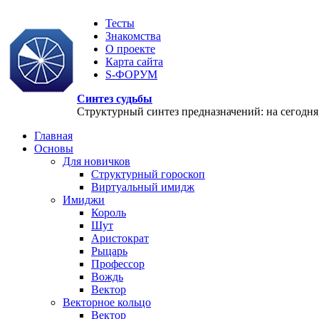
Тесты
Знакомства
О проекте
Карта сайта
S-ФОРУМ
Синтез судьбы
Структурный синтез предназначений: на сегодня, 
Главная
Основы
Для новичков
Структурный гороскоп
Виртуальный имидж
Имиджи
Король
Шут
Аристократ
Рыцарь
Профессор
Вождь
Вектор
Векторное кольцо
Вектор