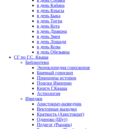
в день Собаки
в день Кабана
в день Крысы
в день Быка
в день Тигра
в день Кота
в день Дракона
в день Змеи
в день Лошади
в день Козы
в день Обезьяны
СГ по Г.С. Кваша
Библиотеки
Энциклопедия гороскопов
Брачный гороскоп
Принципы истории
Поиски Империи
Книги Г.Кваша
Астрология
Имиджи
Аристократ-разведчик
Векторные выходки
Краткость (Аристократ)
Одиноко (Шут)
Педагог (Рыцарь)