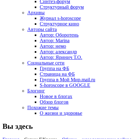
Синтез-форум
Структурный форум
Архивы
Журнал s-horoscope
Структурное кино
Авторы сайта
Автор: Оборотень
Автор: Marina
Автор: немo
Автор: александр
Автор: Яринич Т.О.
Социальные сети
Группа на ФБ
Страница на ФБ
Группа в Мой Мир.mail.ru
S-horoscope в GOOGLE
Блогинг
Новое в блогах
Обзор блогов
Похожие темы
О жизни и здоровье
Вы здесь