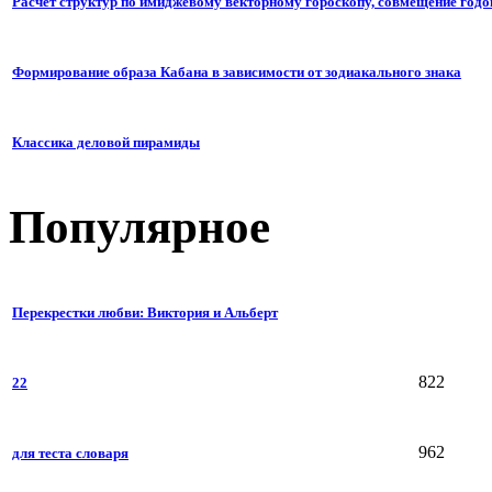
Расчет структур по имиджевому векторному гороскопу, совмещение годо
Формирование образа Кабана в зависимости от зодиакального знака
Классика деловой пирамиды
Популярное
Перекрестки любви: Виктория и Альберт
822
22
962
для теста словаря