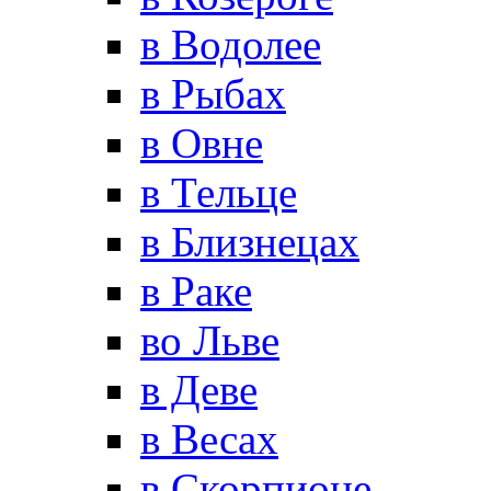
в Водолее
в Рыбах
в Овне
в Тельце
в Близнецах
в Раке
во Льве
в Деве
в Весах
в Скорпионе