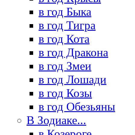
в год Быка
в год Тигра
в год Кота
в год Дракона
в год Змеи
в год Лошади
в год Козы
в год Обезьяны
В Зодиаке...
в Козероге