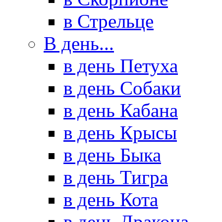
в Стрельце
В день...
в день Петуха
в день Собаки
в день Кабана
в день Крысы
в день Быка
в день Тигра
в день Кота
в день Дракона