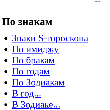
Число
По знакам
Знаки S-гороскопа
По имиджу
По бракам
По годам
По Зодиакам
В год...
В Зодиаке...