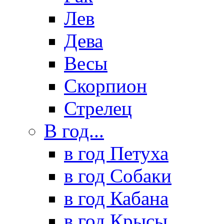
Лев
Дева
Весы
Скорпион
Стрелец
В год...
в год Петуха
в год Собаки
в год Кабана
в год Крысы