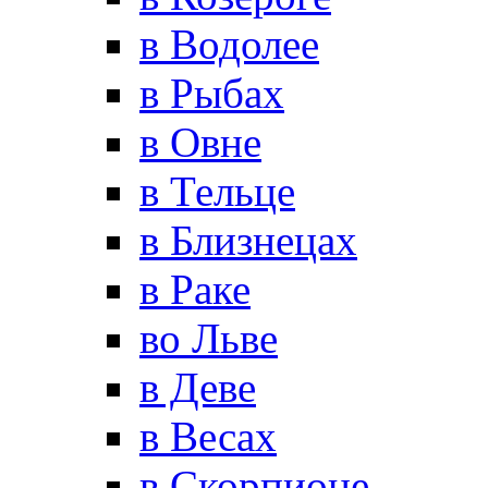
в Водолее
в Рыбах
в Овне
в Тельце
в Близнецах
в Раке
во Льве
в Деве
в Весах
в Скорпионе