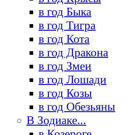
в год Быка
в год Тигра
в год Кота
в год Дракона
в год Змеи
в год Лошади
в год Козы
в год Обезьяны
В Зодиаке...
в Козероге