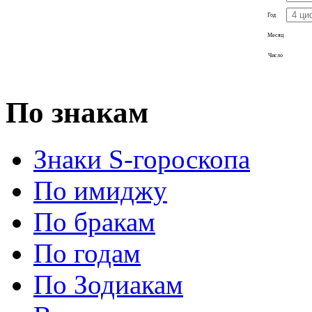
Год
Месяц
Число
По знакам
Знаки S-гороскопа
По имиджу
По бракам
По годам
По Зодиакам