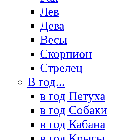
Лев
Дева
Весы
Скорпион
Стрелец
В год...
в год Петуха
в год Собаки
в год Кабана
в год Крысы