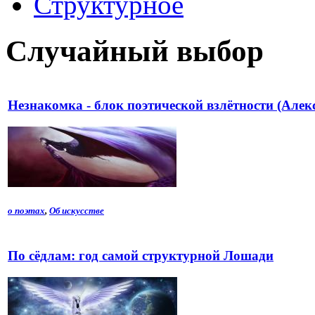
Структурное
Случайный выбор
Незнакомка - блок поэтической взлётности (Алек
о поэтах
,
Об искусстве
По сёдлам: год самой структурной Лошади