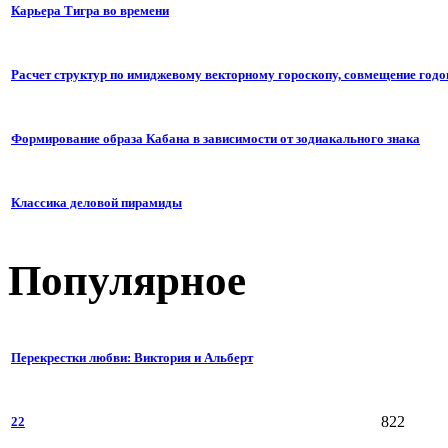
Карьера Тигра во времени
Расчет структур по имиджевому векторному гороскопу, совмещение годо
Формирование образа Кабана в зависимости от зодиакального знака
Классика деловой пирамиды
Популярное
Перекрестки любви: Виктория и Альберт
822
22