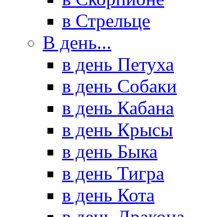
в Стрельце
В день...
в день Петуха
в день Собаки
в день Кабана
в день Крысы
в день Быка
в день Тигра
в день Кота
в день Дракона