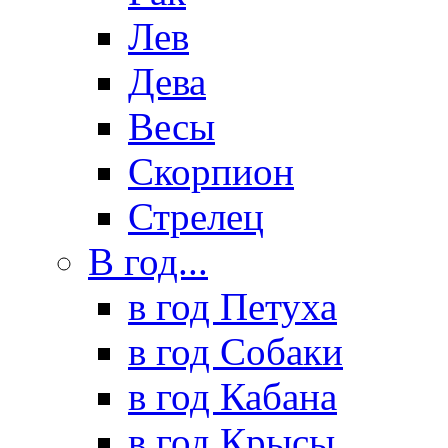
Лев
Дева
Весы
Скорпион
Стрелец
В год...
в год Петуха
в год Собаки
в год Кабана
в год Крысы