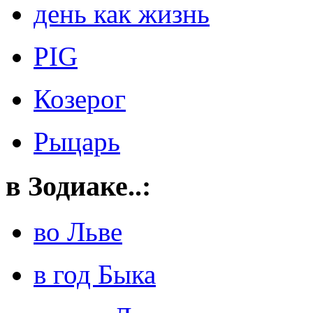
день как жизнь
PIG
Козерог
Рыцарь
в Зодиаке..:
во Льве
в год Быка