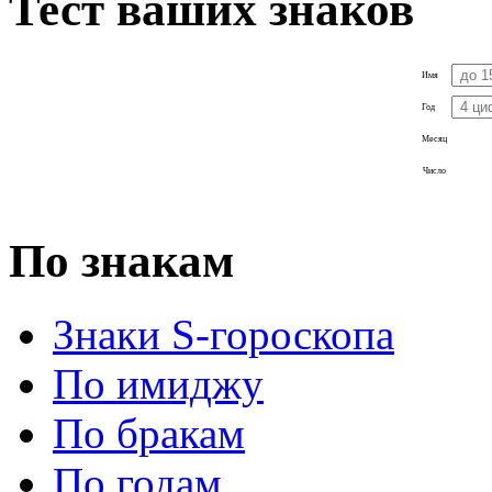
Тест ваших знаков
Имя
Год
Месяц
Число
По знакам
Знаки S-гороскопа
По имиджу
По бракам
По годам