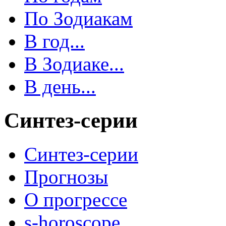
По Зодиакам
В год...
В Зодиаке...
В день...
Синтез-серии
Синтез-серии
Прогнозы
О прогрессе
s-horoscope