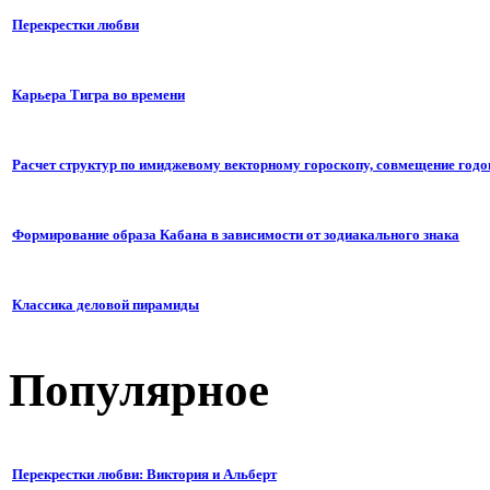
Перекрестки любви
Карьера Тигра во времени
Расчет структур по имиджевому векторному гороскопу, совмещение годо
Формирование образа Кабана в зависимости от зодиакального знака
Классика деловой пирамиды
Популярное
Перекрестки любви: Виктория и Альберт