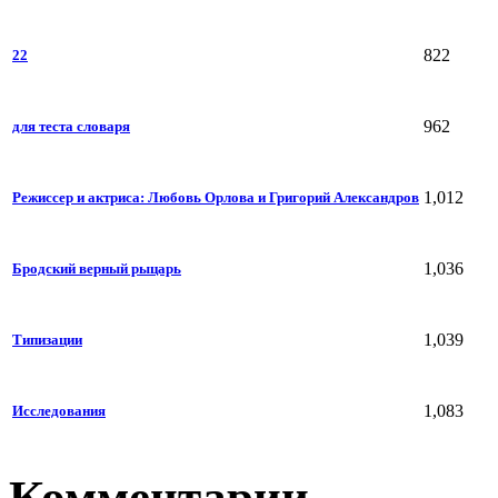
822
22
962
для теста словаря
1,012
Режиссер и актриса: Любовь Орлова и Григорий Александров
1,036
Бродский верный рыцарь
1,039
Типизации
1,083
Исследования
Комментарии