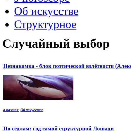
Об искусстве
Структурное
Случайный выбор
Незнакомка - блок поэтической взлётности (Алек
о поэтах
,
Об искусстве
По сёдлам: год самой структурной Лошади