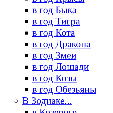
в год Быка
в год Тигра
в год Кота
в год Дракона
в год Змеи
в год Лошади
в год Козы
в год Обезьяны
В Зодиаке...
в Козероге