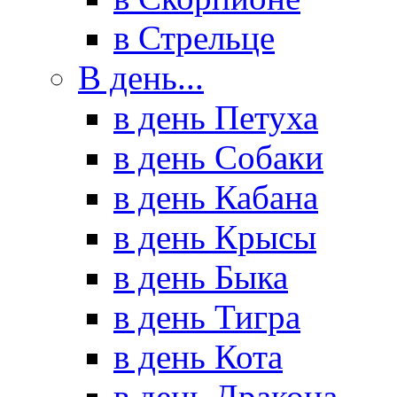
в Стрельце
В день...
в день Петуха
в день Собаки
в день Кабана
в день Крысы
в день Быка
в день Тигра
в день Кота
в день Дракона