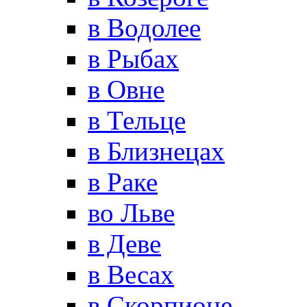
в Водолее
в Рыбах
в Овне
в Тельце
в Близнецах
в Раке
во Льве
в Деве
в Весах
в Скорпионе