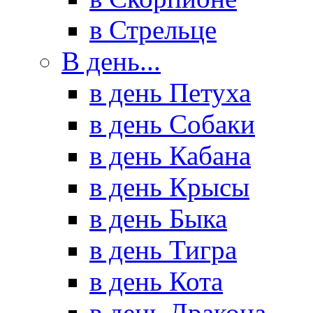
в Стрельце
В день...
в день Петуха
в день Собаки
в день Кабана
в день Крысы
в день Быка
в день Тигра
в день Кота
в день Дракона