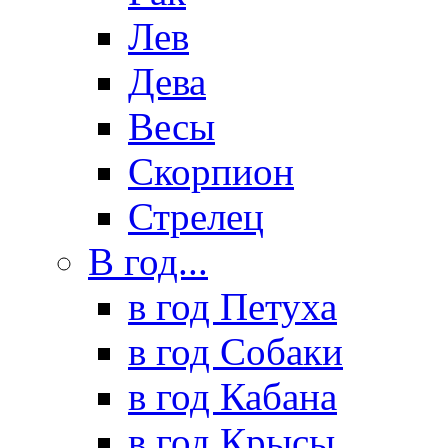
Лев
Дева
Весы
Скорпион
Стрелец
В год...
в год Петуха
в год Собаки
в год Кабана
в год Крысы