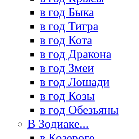
в год Быка
в год Тигра
в год Кота
в год Дракона
в год Змеи
в год Лошади
в год Козы
в год Обезьяны
В Зодиаке...
в Козероге