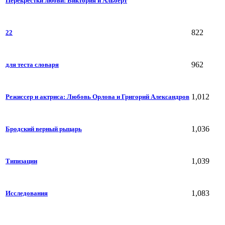
Перекрестки любви: Виктория и Альберт
822
22
962
для теста словаря
1,012
Режиссер и актриса: Любовь Орлова и Григорий Александров
1,036
Бродский верный рыцарь
1,039
Типизации
1,083
Исследования