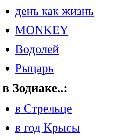
день как жизнь
MONKEY
Водолей
Рыцарь
в Зодиаке..:
в Стрельце
в год Крысы