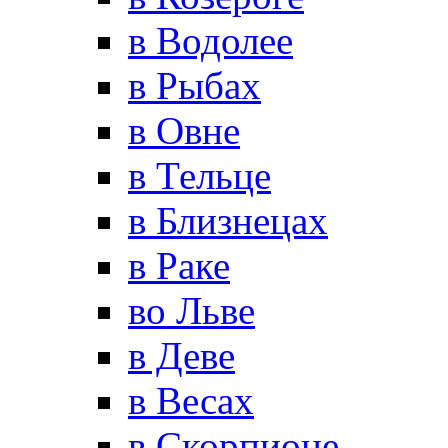
в Водолее
в Рыбах
в Овне
в Тельце
в Близнецах
в Раке
во Льве
в Деве
в Весах
в Скорпионе