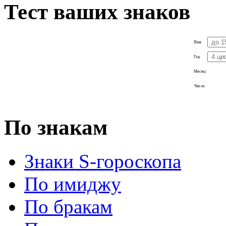
Тест ваших знаков
Имя
Год
Месяц
Число
По знакам
Знаки S-гороскопа
По имиджу
По бракам