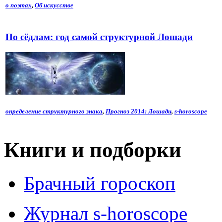
о поэтах
,
Об искусстве
По сёдлам: год самой структурной Лошади
определение структурного знака
,
Прогноз 2014: Лошади
,
s-horoscope
Книги и подборки
Брачный гороскоп
Журнал s-horoscope