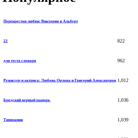
Перекрестки любви: Виктория и Альберт
822
22
962
для теста словаря
1,012
Режиссер и актриса: Любовь Орлова и Григорий Александров
1,036
Бродский верный рыцарь
1,039
Типизации