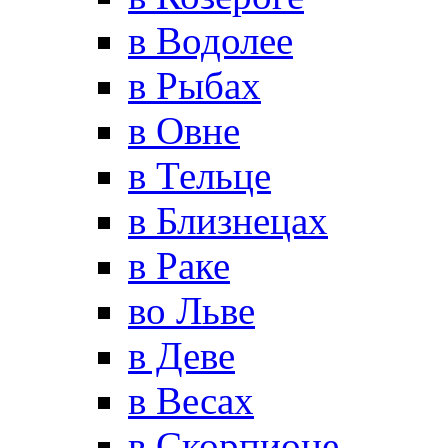
в Водолее
в Рыбах
в Овне
в Тельце
в Близнецах
в Раке
во Льве
в Деве
в Весах
в Скорпионе