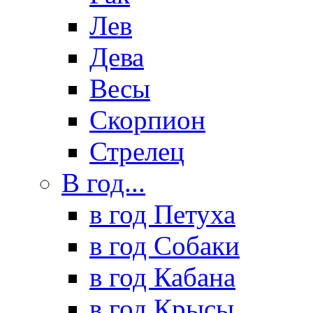
Лев
Дева
Весы
Скорпион
Стрелец
В год...
в год Петуха
в год Собаки
в год Кабана
в год Крысы