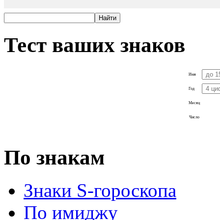
Тест ваших знаков
Имя
Год
Месяц
Число
По знакам
Знаки S-гороскопа
По имиджу