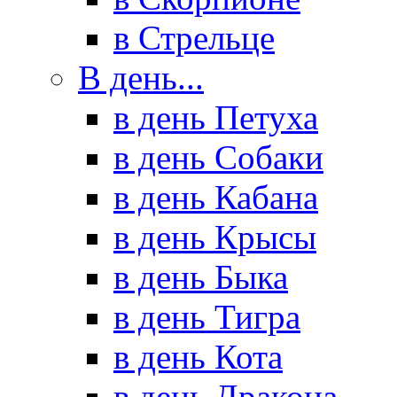
в Стрельце
В день...
в день Петуха
в день Собаки
в день Кабана
в день Крысы
в день Быка
в день Тигра
в день Кота
в день Дракона