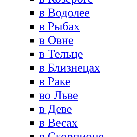
в Водолее
в Рыбах
в Овне
в Тельце
в Близнецах
в Раке
во Льве
в Деве
в Весах
в Скорпионе