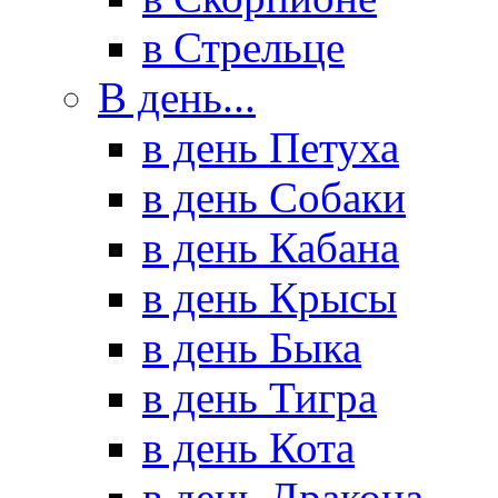
в Стрельце
В день...
в день Петуха
в день Собаки
в день Кабана
в день Крысы
в день Быка
в день Тигра
в день Кота
в день Дракона