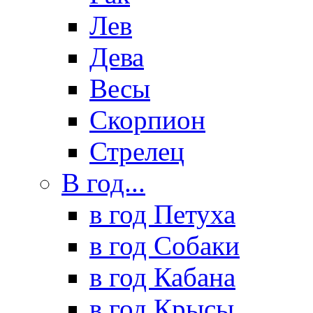
Лев
Дева
Весы
Скорпион
Стрелец
В год...
в год Петуха
в год Собаки
в год Кабана
в год Крысы