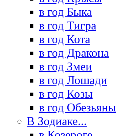
в год Быка
в год Тигра
в год Кота
в год Дракона
в год Змеи
в год Лошади
в год Козы
в год Обезьяны
В Зодиаке...
в Козероге