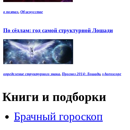
о поэтах
,
Об искусстве
По сёдлам: год самой структурной Лошади
определение структурного знака
,
Прогноз 2014: Лошади
,
s-horoscope
Книги и подборки
Брачный гороскоп