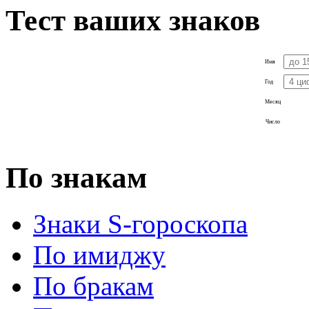
Тест ваших знаков
Имя
Год
Месяц
Число
По знакам
Знаки S-гороскопа
По имиджу
По бракам