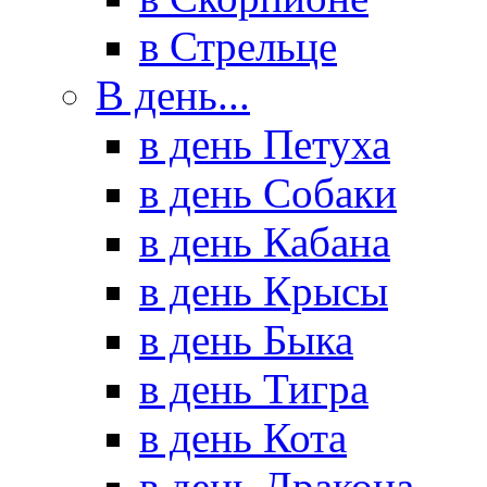
в Стрельце
В день...
в день Петуха
в день Собаки
в день Кабана
в день Крысы
в день Быка
в день Тигра
в день Кота
в день Дракона