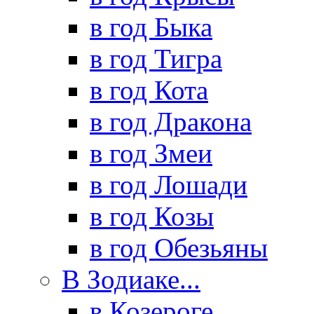
в год Быка
в год Тигра
в год Кота
в год Дракона
в год Змеи
в год Лошади
в год Козы
в год Обезьяны
В Зодиаке...
в Козероге