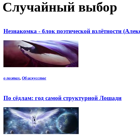
Случайный выбор
Незнакомка - блок поэтической взлётности (Алек
о поэтах
,
Об искусстве
По сёдлам: год самой структурной Лошади