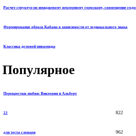
Расчет структур по имиджевому векторному гороскопу, совмещение годо
Формирование образа Кабана в зависимости от зодиакального знака
Классика деловой пирамиды
Популярное
Перекрестки любви: Виктория и Альберт
822
22
962
для теста словаря