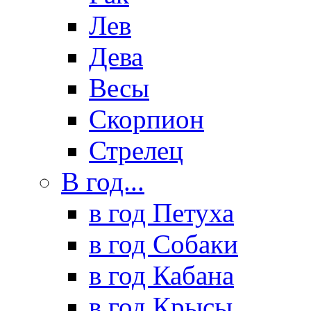
Лев
Дева
Весы
Скорпион
Стрелец
В год...
в год Петуха
в год Собаки
в год Кабана
в год Крысы