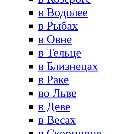
в Водолее
в Рыбах
в Овне
в Тельце
в Близнецах
в Раке
во Льве
в Деве
в Весах
в Скорпионе