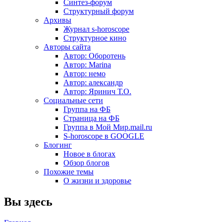
Синтез-форум
Структурный форум
Архивы
Журнал s-horoscope
Структурное кино
Авторы сайта
Автор: Оборотень
Автор: Marina
Автор: немo
Автор: александр
Автор: Яринич Т.О.
Социальные сети
Группа на ФБ
Страница на ФБ
Группа в Мой Мир.mail.ru
S-horoscope в GOOGLE
Блогинг
Новое в блогах
Обзор блогов
Похожие темы
О жизни и здоровье
Вы здесь