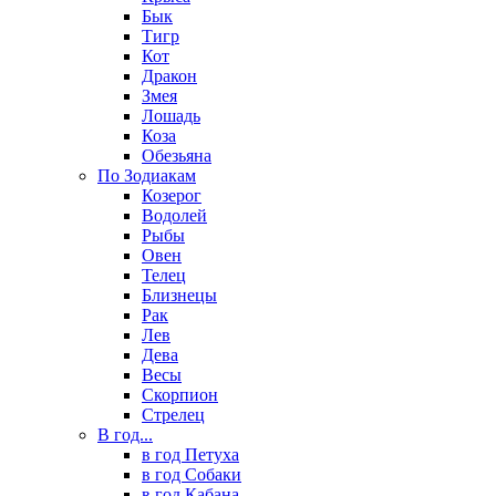
Бык
Тигр
Кот
Дракон
Змея
Лошадь
Коза
Обезьяна
По Зодиакам
Козерог
Водолей
Рыбы
Овен
Телец
Близнецы
Рак
Лев
Дева
Весы
Скорпион
Стрелец
В год...
в год Петуха
в год Собаки
в год Кабана