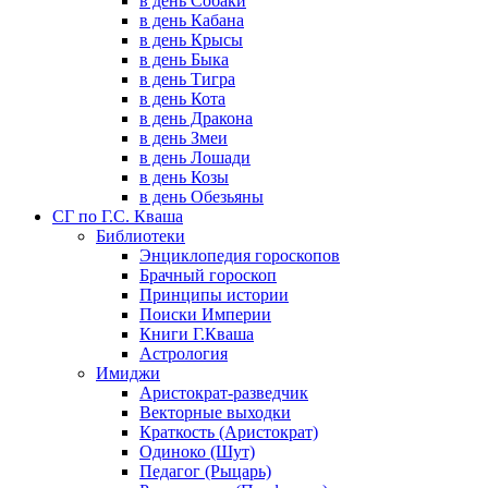
в день Собаки
в день Кабана
в день Крысы
в день Быка
в день Тигра
в день Кота
в день Дракона
в день Змеи
в день Лошади
в день Козы
в день Обезьяны
СГ по Г.С. Кваша
Библиотеки
Энциклопедия гороскопов
Брачный гороскоп
Принципы истории
Поиски Империи
Книги Г.Кваша
Астрология
Имиджи
Аристократ-разведчик
Векторные выходки
Краткость (Аристократ)
Одиноко (Шут)
Педагог (Рыцарь)