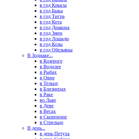
в год Крысы
в год Быка
в год Тигра
в год Кота
в год Дракона
в год Змеи
в год Лошади
в год Козы
в год Обезьяны
В Зодиаке...
в Козероге
в Водолее
в Рыбах
в Овне
в Тельце
в Близнецах
в Раке
во Льве
в Деве
в Весах
в Скорпионе
в Стрельце
В день...
в день Петуха