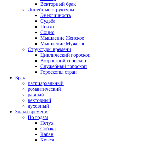
Векторный брак
Линейные структуры
Энергичность
Судьба
Психо
Социо
Мышление Женское
Мышление Мужское
Структуры времени
Циклический гороскоп
Возрастной гороскоп
Служебный гороскоп
Гороскопы стран
Брак
патриархальный
романтический
равный
векторный
духовный
Знаки времени
По годам
Петух
Собака
Кабан
Крыса