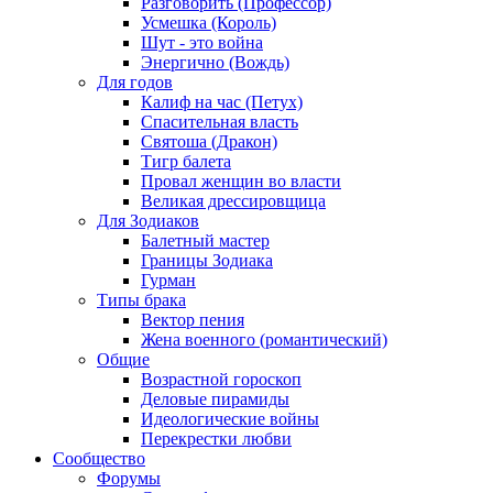
Разговорить (Профессор)
Усмешка (Король)
Шут - это война
Энергично (Вождь)
Для годов
Калиф на час (Петух)
Спасительная власть
Святоша (Дракон)
Тигр балета
Провал женщин во власти
Великая дрессировщица
Для Зодиаков
Балетный мастер
Границы Зодиака
Гурман
Типы брака
Вектор пения
Жена военного (романтический)
Общие
Возрастной гороскоп
Деловые пирамиды
Идеологические войны
Перекрестки любви
Сообщество
Форумы