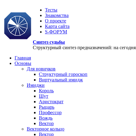
Тесты
Знакомства
О проекте
Карта сайта
S-ФОРУМ
Синтез судьбы
Структурный синтез предназначений: на сегодня, 
Главная
Основы
Для новичков
Структурный гороскоп
Виртуальный имидж
Имиджи
Король
Шут
Аристократ
Рыцарь
Профессор
Вождь
Вектор
Векторное кольцо
Вектор