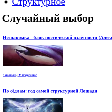
Структурное
Случайный выбор
Незнакомка - блок поэтической взлётности (Алек
о поэтах
,
Об искусстве
По сёдлам: год самой структурной Лошади