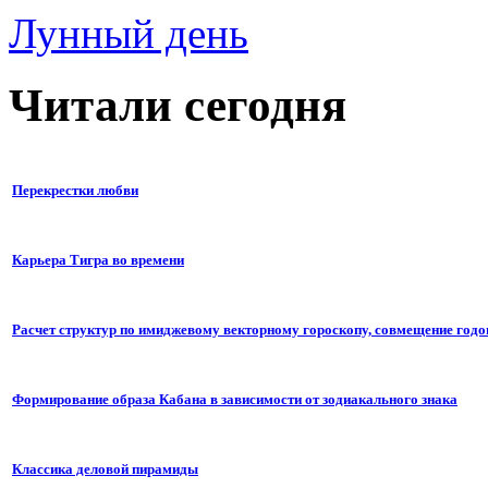
Лунный день
Читали сегодня
Перекрестки любви
Карьера Тигра во времени
Расчет структур по имиджевому векторному гороскопу, совмещение годо
Формирование образа Кабана в зависимости от зодиакального знака
Классика деловой пирамиды