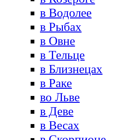
в Водолее
в Рыбах
в Овне
в Тельце
в Близнецах
в Раке
во Льве
в Деве
в Весах
в Скорпионе