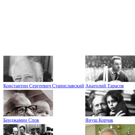
Константин Сергеевич Станиславский
Анатолий Тарасов
Бенджамин Спок
Януш Корчак