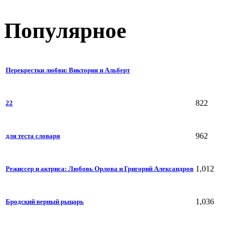
Популярное
Перекрестки любви: Виктория и Альберт
822
22
962
для теста словаря
1,012
Режиссер и актриса: Любовь Орлова и Григорий Александров
1,036
Бродский верный рыцарь