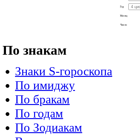
Год
Месяц
Число
По знакам
Знаки S-гороскопа
По имиджу
По бракам
По годам
По Зодиакам