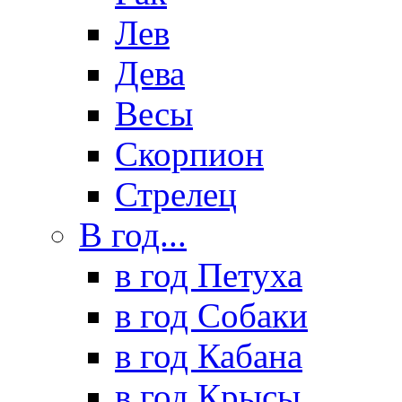
Лев
Дева
Весы
Скорпион
Стрелец
В год...
в год Петуха
в год Собаки
в год Кабана
в год Крысы