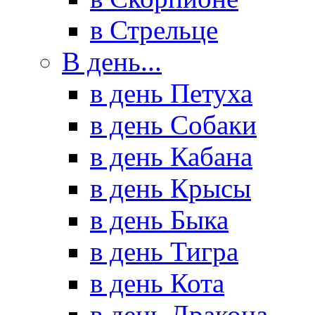
в Стрельце
В день...
в день Петуха
в день Собаки
в день Кабана
в день Крысы
в день Быка
в день Тигра
в день Кота
в день Дракона