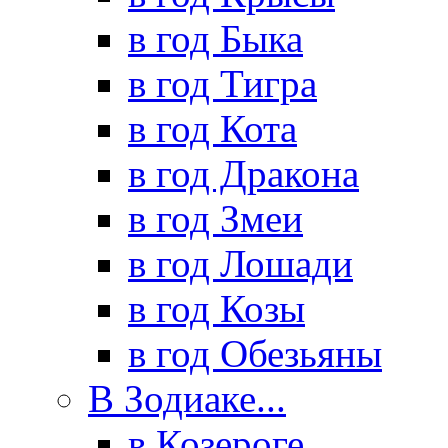
в год Быка
в год Тигра
в год Кота
в год Дракона
в год Змеи
в год Лошади
в год Козы
в год Обезьяны
В Зодиаке...
в Козероге