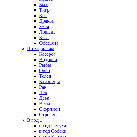
Бык
Тигр
Кот
Дракон
Змея
Лошадь
Коза
Обезьяна
По Зодиакам
Козерог
Водолей
Рыбы
Овен
Телец
Близнецы
Рак
Лев
Дева
Весы
Скорпион
Стрелец
В год...
в год Петуха
в год Собаки
в год Кабана