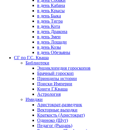
в день Собаки
в день Кабана
в день Крысы
в день Быка
в день Тигра
в день Кота
в день Дракона
в день Змеи
в день Лошади
в день Козы
в день Обезьяны
СГ по Г.С. Кваша
Библиотеки
Энциклопедия гороскопов
Брачный гороскоп
Принципы истории
Поиски Империи
Книги Г.Кваша
Астрология
Имиджи
Аристократ-разведчик
Векторные выходки
Краткость (Аристократ)
Одиноко (Шут)
Педагог (Рыцарь)