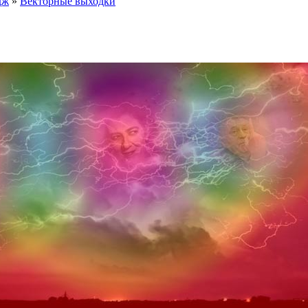
дж
»
Векторные выходки