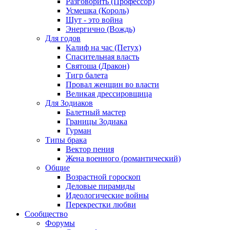
Разговорить (Профессор)
Усмешка (Король)
Шут - это война
Энергично (Вождь)
Для годов
Калиф на час (Петух)
Спасительная власть
Святоша (Дракон)
Тигр балета
Провал женщин во власти
Великая дрессировщица
Для Зодиаков
Балетный мастер
Границы Зодиака
Гурман
Типы брака
Вектор пения
Жена военного (романтический)
Общие
Возрастной гороскоп
Деловые пирамиды
Идеологические войны
Перекрестки любви
Сообщество
Форумы