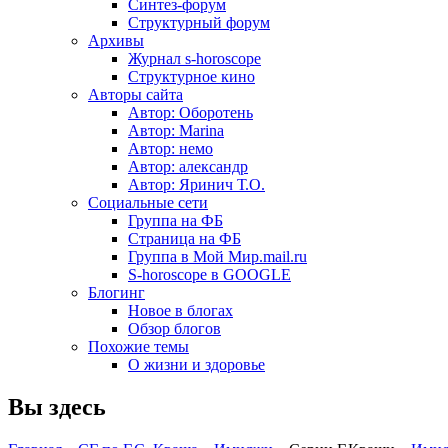
Синтез-форум
Структурный форум
Архивы
Журнал s-horoscope
Структурное кино
Авторы сайта
Автор: Оборотень
Автор: Marina
Автор: немo
Автор: александр
Автор: Яринич Т.О.
Социальные сети
Группа на ФБ
Страница на ФБ
Группа в Мой Мир.mail.ru
S-horoscope в GOOGLE
Блогинг
Новое в блогах
Обзор блогов
Похожие темы
О жизни и здоровье
Вы здесь