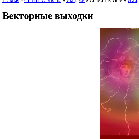
Главная
»
СГ по Г.С. Кваша
»
Имиджи
» Серии Г.Кваши »
Ими
Векторные выходки