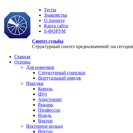
Тесты
Знакомства
О проекте
Карта сайта
S-ФОРУМ
Синтез судьбы
Структурный синтез предназначений: на сегодня, 
Главная
Основы
Для новичков
Структурный гороскоп
Виртуальный имидж
Имиджи
Король
Шут
Аристократ
Рыцарь
Профессор
Вождь
Вектор
Векторное кольцо
Вектор