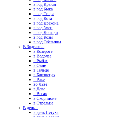
в год Крысы
в год Быка
в год Тигра
в год Кота
в год Дракона
в год Змеи
в год Лошади
в год Козы
в год Обезьяны
В Зодиаке...
в Козероге
в Водолее
в Рыбах
в Овне
в Тельце
в Близнецах
в Раке
во Льве
в Деве
в Весах
в Скорпионе
в Стрельце
В день...
в день Петуха