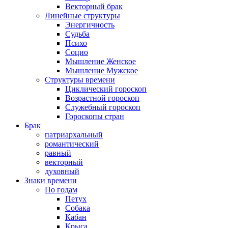
Векторный брак
Линейные структуры
Энергичность
Судьба
Психо
Социо
Мышление Женское
Мышление Мужское
Структуры времени
Циклический гороскоп
Возрастной гороскоп
Служебный гороскоп
Гороскопы стран
Брак
патриархальный
романтический
равный
векторный
духовный
Знаки времени
По годам
Петух
Собака
Кабан
Крыса