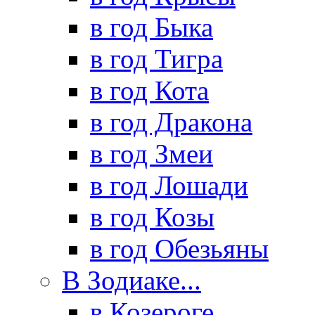
в год Быка
в год Тигра
в год Кота
в год Дракона
в год Змеи
в год Лошади
в год Козы
в год Обезьяны
В Зодиаке...
в Козероге