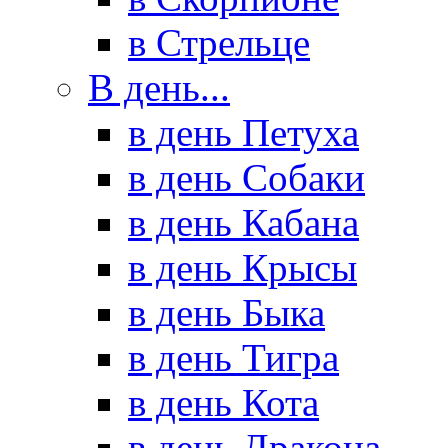
в Стрельце
В день...
в день Петуха
в день Собаки
в день Кабана
в день Крысы
в день Быка
в день Тигра
в день Кота
в день Дракона