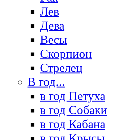
Лев
Дева
Весы
Скорпион
Стрелец
В год...
в год Петуха
в год Собаки
в год Кабана
в год Крысы