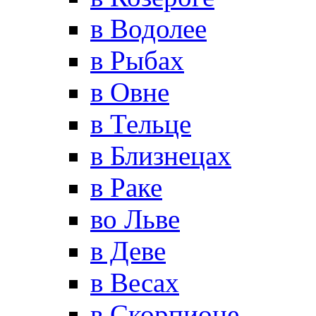
в Водолее
в Рыбах
в Овне
в Тельце
в Близнецах
в Раке
во Льве
в Деве
в Весах
в Скорпионе