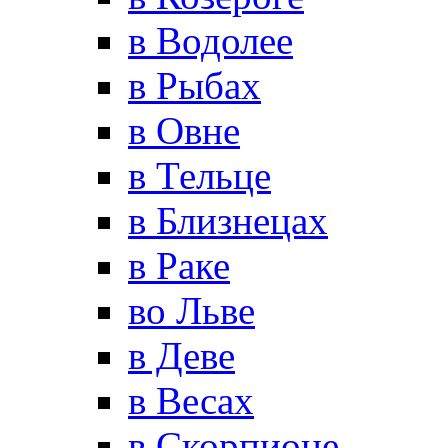
в Водолее
в Рыбах
в Овне
в Тельце
в Близнецах
в Раке
во Льве
в Деве
в Весах
в Скорпионе