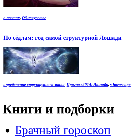
о поэтах
,
Об искусстве
По сёдлам: год самой структурной Лошади
определение структурного знака
,
Прогноз 2014: Лошади
,
s-horoscope
Книги и подборки
Брачный гороскоп