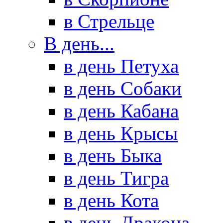
в Стрельце
В день...
в день Петуха
в день Собаки
в день Кабана
в день Крысы
в день Быка
в день Тигра
в день Кота
в день Дракона