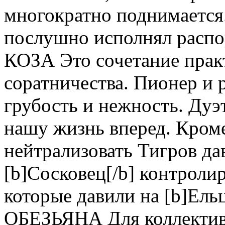
многократно поднимается
послушно исполнял распо
КОЗА Это сочетание прак
соратничества. Пионер и р
грубость и нежность. Дуэ
нашу жизнь вперед. Кроме
нейтрализовать Тигров да
[b]Сосковец[/b] контроли
которые давили на [b]Ельц
ОБЕЗЬЯНА Для коллектив