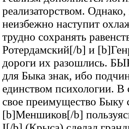
реализаторством. Однако,
неизбежно наступит охлаж
трудно сохранять равенст
Ротердамский[/b] и [b]Ген
дороги их разошлись. Б
для Быка знак, ибо подчи
единством психологии. В 
свое преимущество Быку с
[b]Меншиков[/b] пользуяс
I[/b] (Крыса) сделал гран