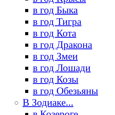
в год Быка
в год Тигра
в год Кота
в год Дракона
в год Змеи
в год Лошади
в год Козы
в год Обезьяны
В Зодиаке...
в Козероге