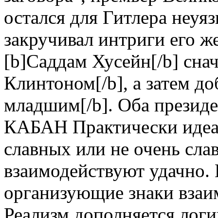
остался для Гитлера неуяз
закручивал интриги его же
[b]Саддам Хусейн[/b] сна
Клинтоном[/b], а затем 
младшим[/b]. Оба презид
КАБАН Практически идеал
славных или не очень слав
взаимодействуют удачно. 
организующие знаки взаи
Реализм дополняется логи