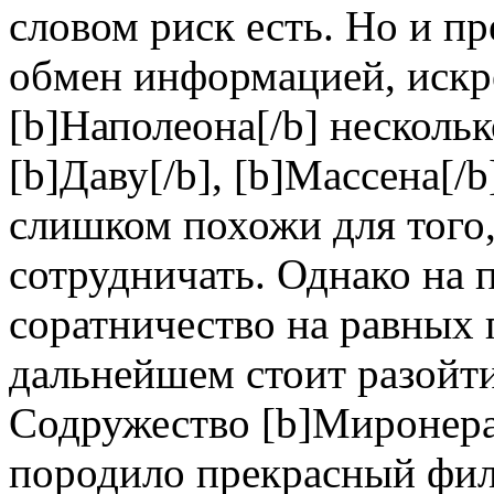
словом риск есть. Но и п
обмен информацией, искр
[b]Наполеона[/b] несколь
[b]Даву[/b], [b]Массена[/
слишком похожи для того,
сотрудничать. Однако на 
соратничество на равных 
дальнейшем стоит разойт
Содружество [b]Миронера[
породило прекрасный филь