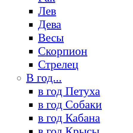
Лев
Дева
Весы
Скорпион
Стрелец
В год...
в год Петуха
в год Собаки
в год Кабана
в год Крысы