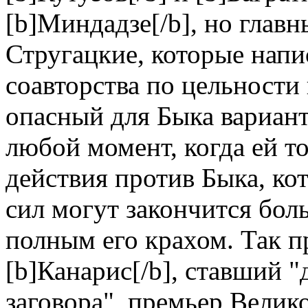
[b]Миндадзе[/b], но глав
Стругацкие, которые нап
соавторства по цельност
опасный для Быка вариант
любой момент, когда ей то
действия против Быка, ко
сил могут закончится бол
полным его крахом. Так п
[b]Канарис[/b], ставший
заговора", премьер Велик