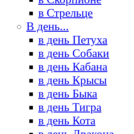
в Стрельце
В день...
в день Петуха
в день Собаки
в день Кабана
в день Крысы
в день Быка
в день Тигра
в день Кота
в день Дракона