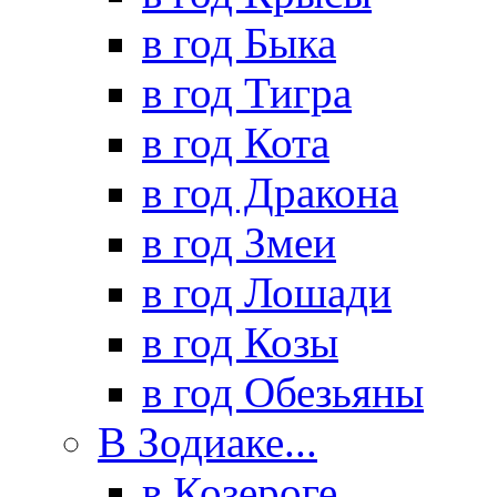
в год Быка
в год Тигра
в год Кота
в год Дракона
в год Змеи
в год Лошади
в год Козы
в год Обезьяны
В Зодиаке...
в Козероге