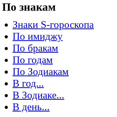
По знакам
Знаки S-гороскопа
По имиджу
По бракам
По годам
По Зодиакам
В год...
В Зодиаке...
В день...