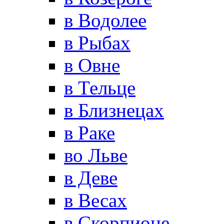
в Водолее
в Рыбах
в Овне
в Тельце
в Близнецах
в Раке
во Льве
в Деве
в Весах
в Скорпионе