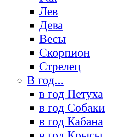
Лев
Дева
Весы
Скорпион
Стрелец
В год...
в год Петуха
в год Собаки
в год Кабана
в год Крысы