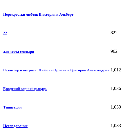
Перекрестки любви: Виктория и Альберт
822
22
962
для теста словаря
1,012
Режиссер и актриса: Любовь Орлова и Григорий Александров
1,036
Бродский верный рыцарь
1,039
Типизации
1,083
Исследования