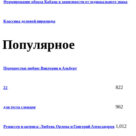
Формирование образа Кабана в зависимости от зодиакального знака
Классика деловой пирамиды
Популярное
Перекрестки любви: Виктория и Альберт
822
22
962
для теста словаря
1,012
Режиссер и актриса: Любовь Орлова и Григорий Александров