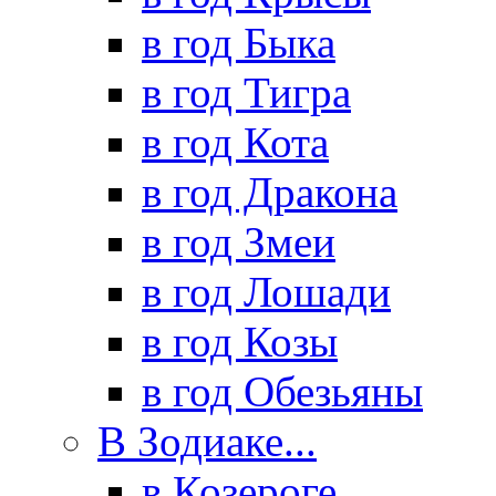
в год Быка
в год Тигра
в год Кота
в год Дракона
в год Змеи
в год Лошади
в год Козы
в год Обезьяны
В Зодиаке...
в Козероге