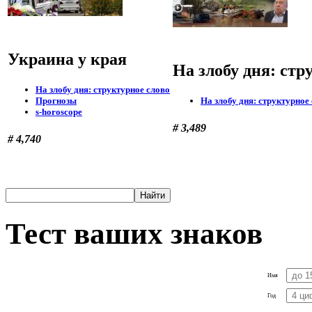
Украина у края
На злобу дня: стр
На злобу дня: структурное слово
Прогнозы
На злобу дня: структурное
s-horoscope
# 3,489
# 4,740
Тест ваших знаков
Имя
Год