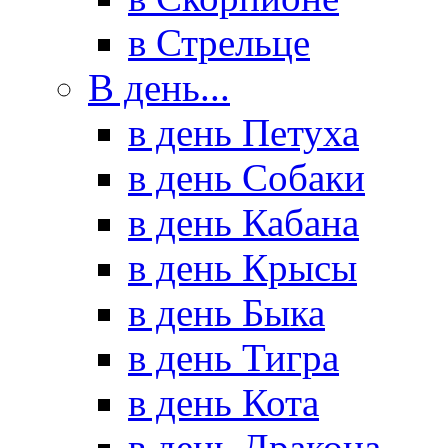
в Стрельце
В день...
в день Петуха
в день Собаки
в день Кабана
в день Крысы
в день Быка
в день Тигра
в день Кота
в день Дракона