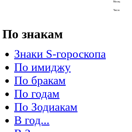
Месяц
Число
По знакам
Знаки S-гороскопа
По имиджу
По бракам
По годам
По Зодиакам
В год...