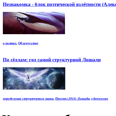
Незнакомка - блок поэтической взлётности (Алек
о поэтах
,
Об искусстве
По сёдлам: год самой структурной Лошади
определение структурного знака
,
Прогноз 2014: Лошади
,
s-horoscope