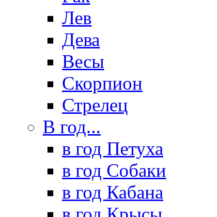
Лев
Дева
Весы
Скорпион
Стрелец
В год...
в год Петуха
в год Собаки
в год Кабана
в год Крысы