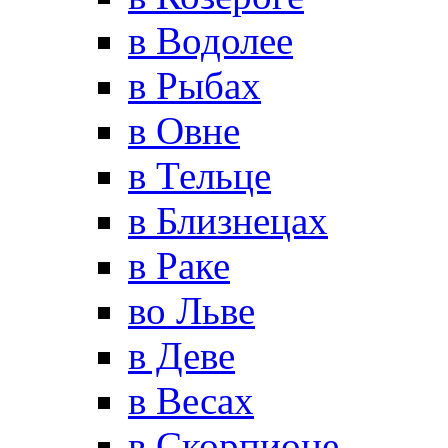
в Водолее
в Рыбах
в Овне
в Тельце
в Близнецах
в Раке
во Льве
в Деве
в Весах
в Скорпионе