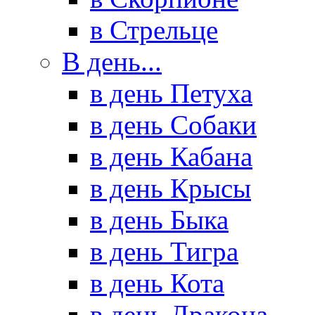
в Стрельце
В день...
в день Петуха
в день Собаки
в день Кабана
в день Крысы
в день Быка
в день Тигра
в день Кота
в день Дракона