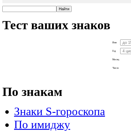
Тест ваших знаков
Имя
Год
Месяц
Число
По знакам
Знаки S-гороскопа
По имиджу