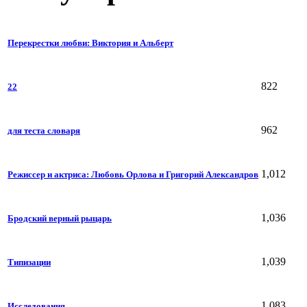
Перекрестки любви: Виктория и Альберт
822
22
962
для теста словаря
1,012
Режиссер и актриса: Любовь Орлова и Григорий Александров
1,036
Бродский верный рыцарь
1,039
Типизации
1,083
Исследования