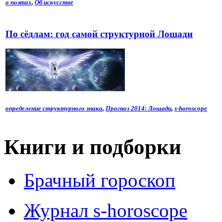
о поэтах
,
Об искусстве
По сёдлам: год самой структурной Лошади
определение структурного знака
,
Прогноз 2014: Лошади
,
s-horoscope
Книги и подборки
Брачный гороскоп
Журнал s-horoscope