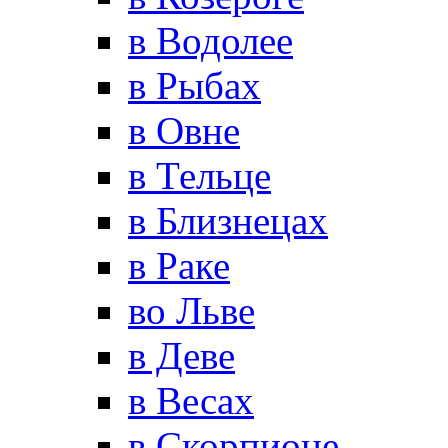
в Водолее
в Рыбах
в Овне
в Тельце
в Близнецах
в Раке
во Льве
в Деве
в Весах
в Скорпионе