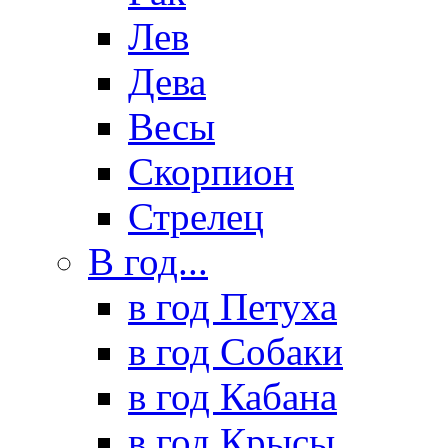
Лев
Дева
Весы
Скорпион
Стрелец
В год...
в год Петуха
в год Собаки
в год Кабана
в год Крысы