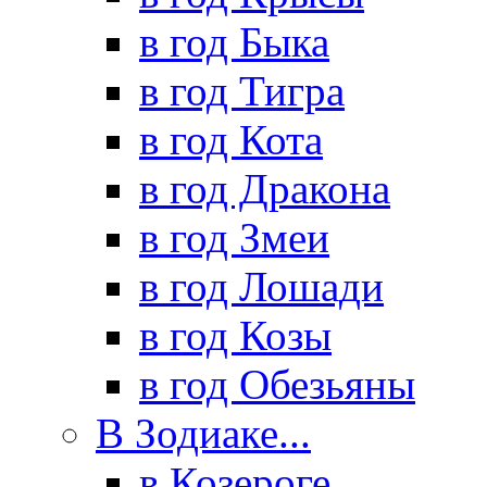
в год Быка
в год Тигра
в год Кота
в год Дракона
в год Змеи
в год Лошади
в год Козы
в год Обезьяны
В Зодиаке...
в Козероге