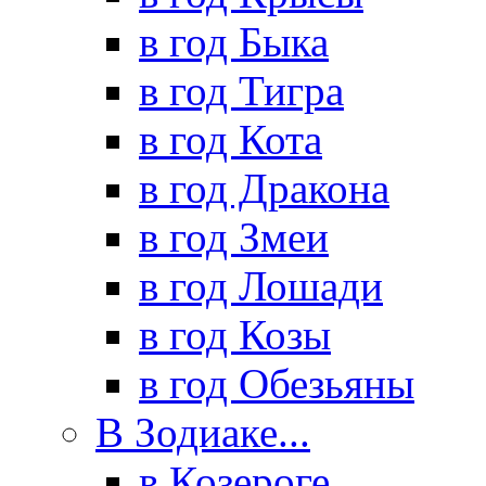
в год Быка
в год Тигра
в год Кота
в год Дракона
в год Змеи
в год Лошади
в год Козы
в год Обезьяны
В Зодиаке...
в Козероге