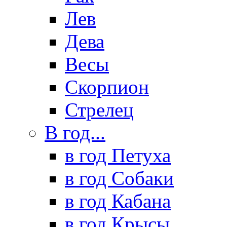
Лев
Дева
Весы
Скорпион
Стрелец
В год...
в год Петуха
в год Собаки
в год Кабана
в год Крысы