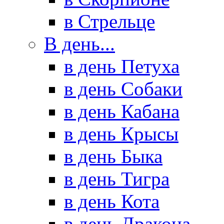
в Стрельце
В день...
в день Петуха
в день Собаки
в день Кабана
в день Крысы
в день Быка
в день Тигра
в день Кота
в день Дракона