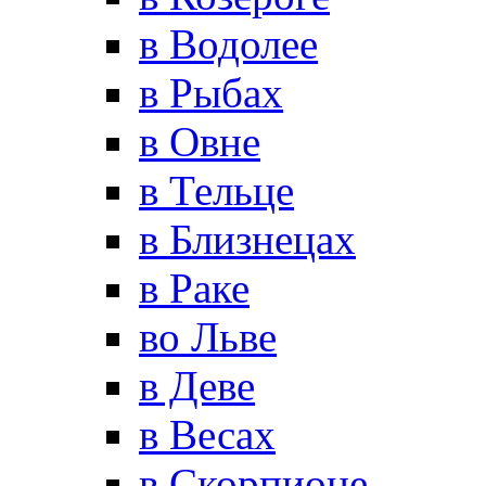
в Водолее
в Рыбах
в Овне
в Тельце
в Близнецах
в Раке
во Льве
в Деве
в Весах
в Скорпионе