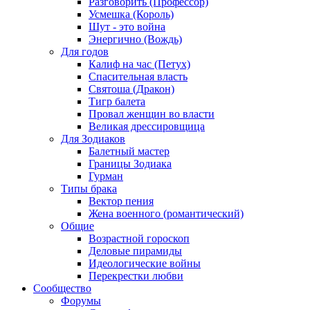
Разговорить (Профессор)
Усмешка (Король)
Шут - это война
Энергично (Вождь)
Для годов
Калиф на час (Петух)
Спасительная власть
Святоша (Дракон)
Тигр балета
Провал женщин во власти
Великая дрессировщица
Для Зодиаков
Балетный мастер
Границы Зодиака
Гурман
Типы брака
Вектор пения
Жена военного (романтический)
Общие
Возрастной гороскоп
Деловые пирамиды
Идеологические войны
Перекрестки любви
Сообщество
Форумы