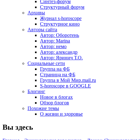
Синтез-форум
Структурный форум
Архивы
Журнал s-horoscope
Структурное кино
Авторы сайта
Автор: Оборотень
Автор: Marina
Автор: немo
Автор: александр
Автор: Яринич Т.О.
Социальные сети
Группа на ФБ
Страница на ФБ
Группа в Мой Мир.mail.ru
S-horoscope в GOOGLE
Блогинг
Новое в блогах
Обзор блогов
Похожие темы
О жизни и здоровье
Вы здесь