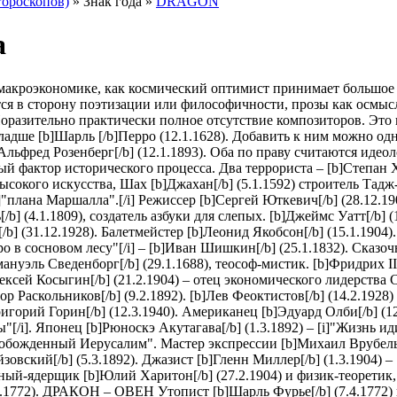
гороскопов)
» Знак года »
DRAGON
а
в макроэкономике, как космический оптимист принимает большое
тся в сторону поэтизации или философичности, прозы как осмысл
. Поразительно практически полное отсутствие композиторов. 
адше [b]Шарль [/b]Перро (12.1.1628). Добавить к ним можно одног
[b]Альфред Розенберг[/b] (12.1.1893). Оба по праву считаются и
ый фактор исторического процесса. Два террориста – [b]Степан Ха
сокого искусства, Шах [b]Джахан[/b] (5.1.1592) строитель Тадж-
"плана Маршалла".[/i] Режиссер [b]Сергей Юткевич[/b] (28.12.190
[/b] (4.1.1809), создатель азбуки для слепых. [b]Джеймс Уатт[/b
а[/b] (31.12.1928). Балетмейстер [b]Леонид Якобсон[/b] (15.1.
"Утро в сосновом лесу"[/i] – [b]Иван Шишкин[/b] (25.1.1832). Сказ
уэль Сведенборг[/b] (29.1.1688), теософ-мистик. [b]Фридрих II[/
лексей Косыгин[/b] (21.2.1904) – отец экономического лидерства 
дор Раскольников[/b] (9.2.1892). [b]Лев Феоктистов[/b] (14.2.19
орий Горин[/b] (12.3.1940). Американец [b]Эдуард Олби[/b] (12
"[/i]. Японец [b]Рюноскэ Акутагава[/b] (1.3.1892) – [i]"Жизнь ид
свобожденный Иерусалим". Мастер экспрессии [b]Михаил Врубель[
зовский[/b] (5.3.1892). Джазист [b]Гленн Миллер[/b] (1.3.1904) 
Ученый-ядерщик [b]Юлий Харитон[/b] (27.2.1904) и физик-теоретик
3.1772). ДРАКОН – ОВЕН Утопист [b]Шарль Фурье[/b] (7.4.1772)