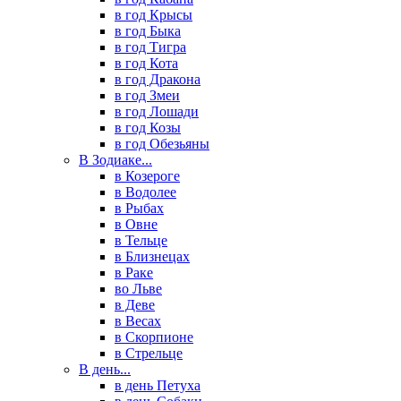
в год Крысы
в год Быка
в год Тигра
в год Кота
в год Дракона
в год Змеи
в год Лошади
в год Козы
в год Обезьяны
В Зодиаке...
в Козероге
в Водолее
в Рыбах
в Овне
в Тельце
в Близнецах
в Раке
во Льве
в Деве
в Весах
в Скорпионе
в Стрельце
В день...
в день Петуха