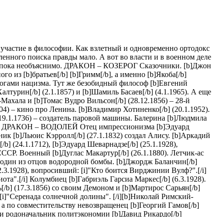
 участие в философии. Как взлетный и одновременно ортодокс
енного поиска правды мало. А вот во власти и в военном деле
Это пока необъяснимо. ДРАКОН – КОЗЕРОГ Сказочники. [b]Джон
о из [b]братьев[/b] [b]Гримм[/b], а именно [b]Якоба[/b]
деологами нацизма. Тут же безобидный философ [b]Евгений
лтурин[/b] (2.1.1857) и [b]Шамиль Басаев[/b] (4.1.1965). А еще
Махала и [b]Томас Вудро Вильсон[/b] (28.12.1856) – 28-й
4) – кино про Ленина. [b]Владимир Хотиненко[/b] (20.1.1952).
] (19.1.1736) – создатель паровой машины. Балерина [b]Людмила
1904). ДРАКОН – ВОДОЛЕЙ Отец импрессионизма [b]Эдуард
очник [b]Льюис Кэрролл[/b] (27.1.1832) создал Алису. [b]Аркадий
b] (24.1.1712), [b]Эдуард Шеварнадзе[/b] (25.1.1928),
СССР. Военный [b]Дуглас Макартур[/b] (26.1.1880). Летчик-ас
28) один из отцов водородной бомбы. [b]Джордж Баланчин[/b]
.3.1928), вопросивший: [i]"Кто боится Вирджинии Вулф?".[/i]
иота".[/i] Колумбиец [b]Габриэль Гарсиа Маркес[/b] (6.3.1928).
/b] (17.3.1856) со своим Демоном и [b]Мартирос Сарьян[/b]
– [i]"Серенада солнечной долины". [/i][b]Николай Римский-
, а по совместительству невозвращенец [b]Георгий Гамов[/b]
 и родоначальник политэкономии [b]Давид Рикардо[/b]