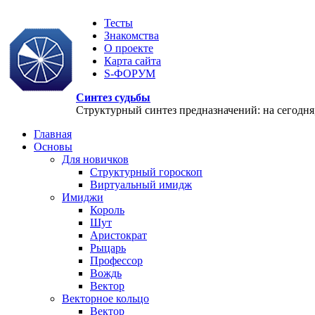
Тесты
Знакомства
О проекте
Карта сайта
S-ФОРУМ
Синтез судьбы
Структурный синтез предназначений: на сегодня, 
Главная
Основы
Для новичков
Структурный гороскоп
Виртуальный имидж
Имиджи
Король
Шут
Аристократ
Рыцарь
Профессор
Вождь
Вектор
Векторное кольцо
Вектор