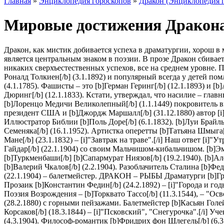
Главная
»
Энциклопедия гороскопов
»
Дракон (Энциклопедия 
Мировые достижения Дракон
Дракон, как мистик добивается успеха в драматургии, хорош 
является центральным знаком в поэзии. В прозе Дракон сбивае
никаких сверхъестественных успехов, все на среднем уровне
Роналд Толкиен[/b] (3.1.1892) и популярный всегда у детей помл
(4.1.1785). Фашисты – это [b]Герман Геринг[/b] (12.1.1893) и 
Дюринг[/b] (12.1.1833). Кстати, утверждал, что насилие – главн
[b]Лоренцо Медичи Великолепный[/b] (1.1.1449) покровитель вы
президент США и [b]Джордж Маршалл[/b] (31.12.1880) автор [i]
Иллюстратор Библии [b]Поль Доре[/b] (6.1.1832). [b]Луи Брайль
Семеняка[/b] (16.1.1952). Артистка оперетты [b]Татьяна Шмыг
Мане[/b] (23.1.1832) – [i]"Завтрак на траве".[/i] Наш ответ [i]
Гайдар[/b] (22.1.1904) со своим Мальчишом-кибальчишом. [b]Эман
[b]Туркменбаши[/b] [b]Сапармурат Ниязов[/b] (19.2.1940). [b]А
[b]Валерий Чкалов[/b] (2.2.1904). Разоблачитель Сталина [b]Фе
(22.1.1904) – балетмейстер. ДРАКОН – РЫБЫ Драматурги [b]Григ
Прозаик [b]Константин Федин[/b] (24.2.1892) – [i]"Города и годы
Поэзия Возрождения – [b]Торквато Тассо[/b] (11.3.1544), – "О
(28.2.1880) с горными пейзажами. Балетмейстер [b]Касьян Голей
Корсаков[/b] (18.3.1844) – [i]"Псковский", "Снегурочка".[/i] 
(4.3.1904). Философ-романтик [b]Фридрих фон Шлегель[/b] (6.