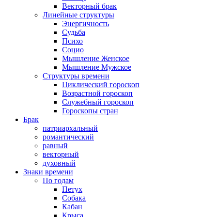
Векторный брак
Линейные структуры
Энергичность
Судьба
Психо
Социо
Мышление Женское
Мышление Мужское
Структуры времени
Циклический гороскоп
Возрастной гороскоп
Служебный гороскоп
Гороскопы стран
Брак
патриархальный
романтический
равный
векторный
духовный
Знаки времени
По годам
Петух
Собака
Кабан
Крыса