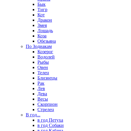
Бык
Тигр
Кот
Дракон
Змея
Лошадь
Коза
Обезьяна
По Зодиакам
Козерог
Водолей
Рыбы
Овен
Телец
Близнецы
Рак
Лев
Дева
Весы
Скорпион
Стрелец
В год...
в год Петуха
в год Собаки
в год Кабана