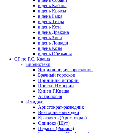
в день Собаки
в день Кабана
в день Крысы
в день Быка
в день Тигра
в день Кота
в день Дракона
в день Змеи
в день Лошади
в день Козы
в день Обезьяны
СГ по Г.С. Кваша
Библиотеки
Энциклопедия гороскопов
Брачный гороскоп
Принципы истории
Поиски Империи
Книги Г.Кваша
Астрология
Имиджи
Аристократ-разведчик
Векторные выходки
Краткость (Аристократ)
Одиноко (Шут)
Педагог (Рыцарь)