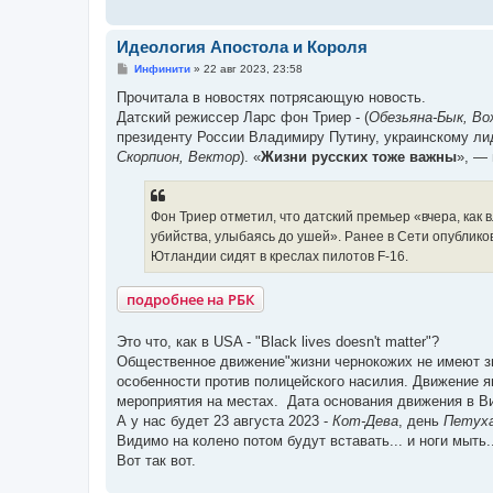
Идеология Апостола и Короля
С
Инфинити
»
22 авг 2023, 23:58
о
о
Прочитала в новостях потрясающую новость.
б
Датский режиссер Ларс фон Триер - (
Обезьяна-Бык, Во
щ
е
президенту России Владимиру Путину, украинскому ли
н
Скорпион, Вектор
). «
Жизни русских тоже важны
», — 
и
е
Фон Триер отметил, что датский премьер «вчера, как
убийства, улыбаясь до ушей». Ранее в Сети опублик
Ютландии сидят в креслах пилотов F-16.
подробнее на РБК
Это что, как в USA - "Black lives doesn't matter"?
Общественное движение"жизни чернокожих не имеют зн
особенности против полицейского насилия. Движение я
мероприятия на местах. Дата основания движения в Ви
А у нас будет 23 августа 2023 -
Кот-Дева
, день
Петух
Видимо на колено потом будут вставать... и ноги мыть..
Вот так вот.