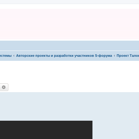
системы
Авторские проекты и разработки участников S-форума
Проект Тало
оиск
Расширенный поиск