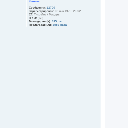
Феникс
Сообщения:
12799
Зарегистрирован:
08 янв 1970, 23:52
СГ:
Тигр-Лев / Рыцарь
П о л:
( м )
Благодарил (а):
895 раз
Поблагодарили:
3553 раза