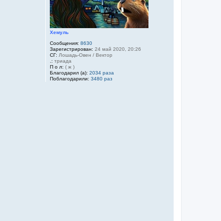
Хемуль
Сообщения:
8630
Зарегистрирован:
24 май 2020, 20:26
СГ:
Лошадь-Овен / Вектор
.:
триада
П о л:
( ж )
Благодарил (а):
2034 раза
Поблагодарили:
3480 раз