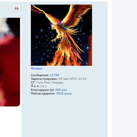
е
р
н
у
т
ь
с
я
к
н
а
ч
а
л
у
Феникс
Сообщения:
12799
Зарегистрирован:
08 янв 1970, 23:52
СГ:
Тигр-Лев / Рыцарь
П о л:
( м )
Благодарил (а):
895 раз
Поблагодарили:
3553 раза