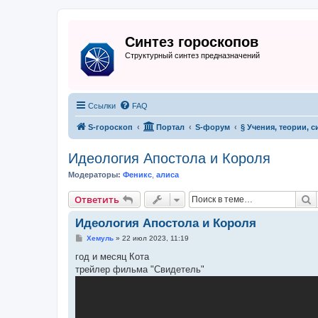
Синтез гороскопов
Структурный синтез предназначений
Ссылки
FAQ
S-гороскоп
Портал
S-форум
§ Учения, теории, 
Идеология Апостола и Короля
Модераторы:
Феникс
,
алиса
П
Ответить
Идеология Апостола и Короля
С
Хемуль
»
22 июл 2023, 11:19
о
о
год и месяц Кота
б
трейлер фильма "Свидетель"
щ
е
н
и
е