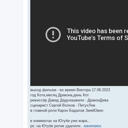
выход фильма - во время Вектора 17.08.2023
год Кота,месяц Дракона,день Кот
режиссёр Давид Дадунашвили - ДраконДева
сценарист Сергей Волков - ПетухЛев
в главной роли Карэн Бадалов ЗмейОвен
в комментах на Ютубе уже жара...
рs: на Ютубе ролик удалили..
кинопоиск