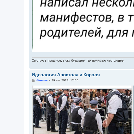
Смотрю в прошлое, вижу будущее, так понимаю настоящее.
Идеология Апостола и Короля
С
Феникс
»
29 авг 2023, 12:05
о
о
б
щ
е
н
и
е