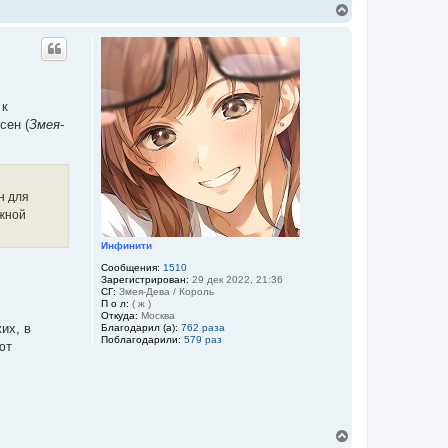
В
е
р
н
у
т
ь
 к
с
я
сен (
Змея-
к
н
а
ч
а
н для
л
Южной
у
Инфинити
Сообщения:
1510
Зарегистрирован:
29 дек 2022, 21:36
СГ:
Змея-Дева / Король
П о л:
( ж )
Откуда:
Москва
их, в
Благодарил (а):
762 раза
Поблагодарили:
579 раз
ют
В