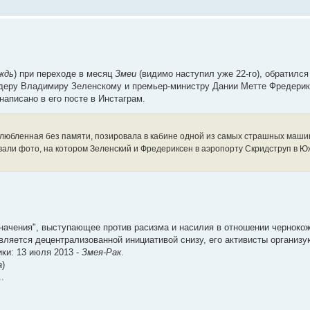
ждь
) при переходе в месяц
Змеи
(видимо наступил уже 22-го), обратился
деру Владимиру Зеленскому и премьер-министру Дании Метте Фредерик
написано в его посте в Инстаграм.
 влюбленная без памяти, позировала в кабине одной из самых страшных маши
овали фото, на котором Зеленский и Фредериксен в аэропорту Скридструп в 
ачения", выступающее против расизма и насилия в отношении чернокож
вляется децентрализованной инициативой снизу, его активисты организу
ки: 13 июля 2013 -
Змея-Рак
.
а
)
.