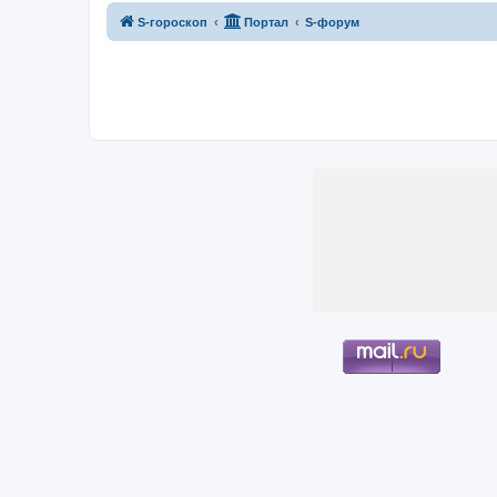
S-гороскоп
Портал
S-форум