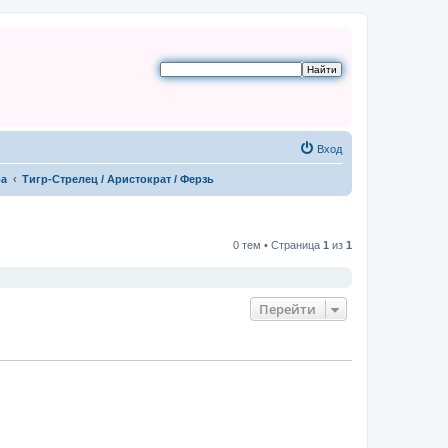
Вход
ра
Тигр-Стрелец / Аристократ / Ферзь
0 тем • Страница
1
из
1
Перейти