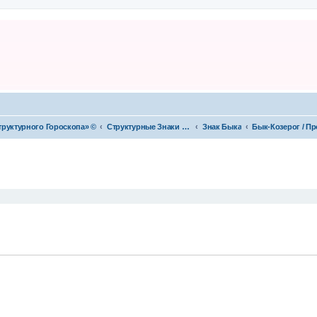
труктурного Гороскопа» ©
Структурные Знаки (год-месяц, день)
Знак Быка