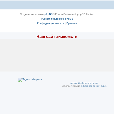
Создано на основе
phpBB
® Forum Software © phpBB Limited
Русская поддержка phpBB
Конфиденциальность
|
Правила
Наш сайт знакомств
admin@s-horoscope.ru
Ссылайтесь на
s-horoscope.ru/, плиз