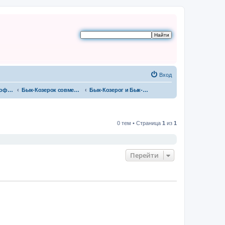
Вход
Бык-Козерог / Профессор (-)
Бык-Козерок совместимость
Бык-Козерог и Бык-Овен
0 тем • Страница
1
из
1
Перейти