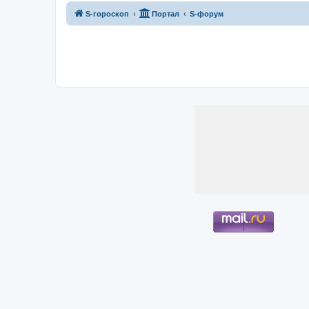
S-гороскоп
Портал
S-форум