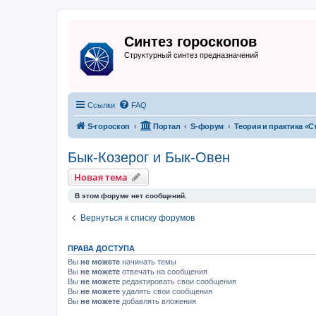
Синтез гороскопов
Структурный синтез предназначений
Ссылки
FAQ
S-гороскоп
Портал
S-форум
Теория и практика «С
Бык-Козерог и Бык-Овен
Новая тема
В этом форуме нет сообщений.
Вернуться к списку форумов
ПРАВА ДОСТУПА
Вы
не можете
начинать темы
Вы
не можете
отвечать на сообщения
Вы
не можете
редактировать свои сообщения
Вы
не можете
удалять свои сообщения
Вы
не можете
добавлять вложения