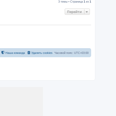
3 темы • Страница
1
из
1
Перейти
Наша команда
Удалить cookies
Часовой пояс:
UTC+03:00