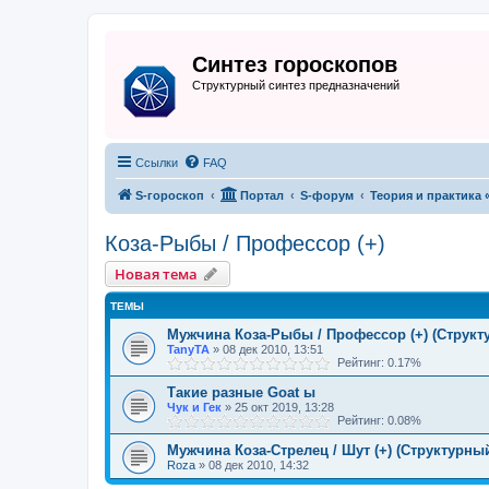
Синтез гороскопов
Структурный синтез предназначений
Ссылки
FAQ
S-гороскоп
Портал
S-форум
Теория и практика 
Коза-Рыбы / Профессор (+)
Новая тема
ТЕМЫ
Мужчина Коза-Рыбы / Профессор (+) (Структ
TanyTA
» 08 дек 2010, 13:51
Рейтинг: 0.17%
Такие разные Goat ы
Чук и Гек
» 25 окт 2019, 13:28
Рейтинг: 0.08%
Мужчина Коза-Стрелец / Шут (+) (Структурны
Roza
» 08 дек 2010, 14:32