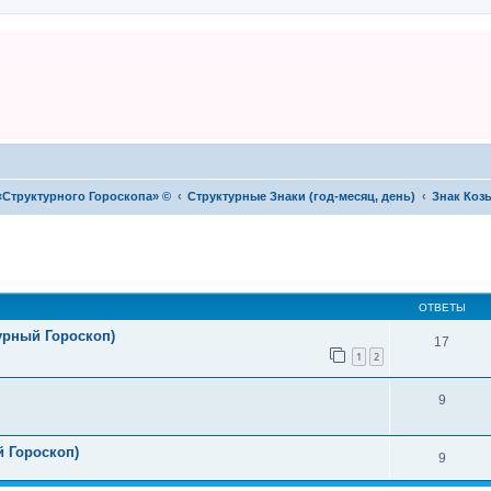
«Структурного Гороскопа» ©
Структурные Знаки (год-месяц, день)
Знак Коз
ОТВЕТЫ
урный Гороскоп)
17
1
2
9
й Гороскоп)
9