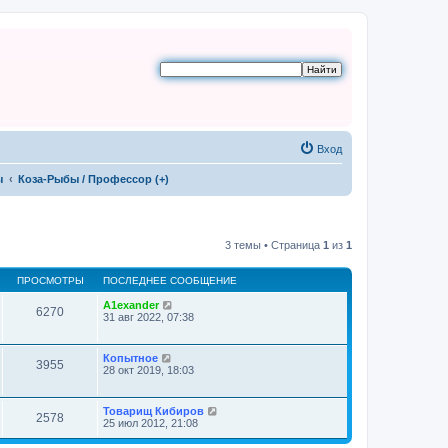
Вход
ы
Коза-Рыбы / Профессор (+)
3 темы • Страница
1
из
1
ПРОСМОТРЫ
ПОСЛЕДНЕЕ СООБЩЕНИЕ
A1exander
6270
31 авг 2022, 07:38
Копытное
3955
28 окт 2019, 18:03
Товарищ Кибиров
2578
25 июл 2012, 21:08