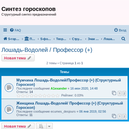
Синтез гороскопов
Структурный синтез предназначений
FAQ
Вход
П
S-гороскоп
Портал
S-форум
Теория и практика «Структурного Гороскопа» ©
Структурные Знаки (год-месяц, день)
Знак Лошади
Лошадь-Водолей / Профессор (+)
о
Лошадь-Водолей / Профессор (+)
и
Новая тема
с
2 темы • Страница
1
из
1
к
Темы
Мужчина Лошадь-Водолей/Профессор (+) (Структурный
Гороскоп)
Последнее сообщение
A1exander
«
16 июн 2020, 14:48
Ответы:
14
1
2
Рейтинг: 0.03%
Женщина Лошадь-Водолей/ Профессор (+) (Структурный
Гороскоп)
Последнее сообщение
ecumes_desjours
«
06 янв 2019, 02:56
Ответы:
11
1
2
Новая тема