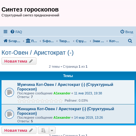
Синтез гороскопов
Структурный синтез предназначений
FAQ
Вход
П
S-гороскоп
Портал
S-форум
Теория и практика «Структурного Гороскопа» ©
Структурные Знаки (год-месяц, день)
Знак Кота
Кот-Овен / Аристократ (-)
о
Кот-Овен / Аристократ (-)
и
Новая тема
с
2 темы • Страница
1
из
1
к
Темы
Мужчина Кот-Овен / Аристократ (-) (Структурный
Гороскоп)
Последнее сообщение
A1exander
«
11 янв 2023, 19:38
Ответы:
7
Рейтинг: 0.03%
Женщина Кот-Овен / Аристократ (-) (Структурный
Гороскоп)
Последнее сообщение
A1exander
«
14 мар 2019, 13:26
Ответы:
5
Новая тема
2 темы • Страница
1
из
1