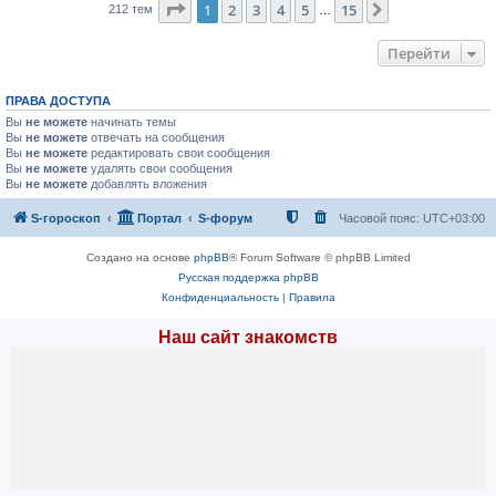
Страница
1
из
15
1
2
3
4
5
15
След.
212 тем
…
Перейти
ПРАВА ДОСТУПА
Вы
не можете
начинать темы
Вы
не можете
отвечать на сообщения
Вы
не можете
редактировать свои сообщения
Вы
не можете
удалять свои сообщения
Вы
не можете
добавлять вложения
S-гороскоп
Портал
S-форум
Часовой пояс:
UTC+03:00
Создано на основе
phpBB
® Forum Software © phpBB Limited
Русская поддержка phpBB
Конфиденциальность
|
Правила
Наш сайт знакомств