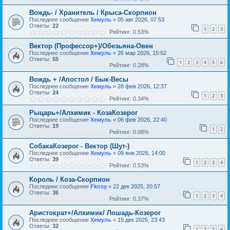
Вождь- / Хранитель / Крыса-Скорпион
Последнее сообщение
Хемуль
«
05 авг 2026, 07:53
Ответы:
22
1
2
3
Рейтинг: 0.53%
Вектор (Профессор+)/Обезьяна-Овен
Последнее сообщение
Хемуль
«
26 мар 2026, 15:52
Ответы:
55
1
2
3
4
5
6
Рейтинг: 0.28%
Вождь + /Апостол / Бык-Весы
Последнее сообщение
Хемуль
«
28 фев 2026, 12:37
Ответы:
24
1
2
3
Рейтинг: 0.34%
Рыцарь+/Алхимик - КозаКозерог
Последнее сообщение
Хемуль
«
06 фев 2026, 22:40
Ответы:
19
1
2
Рейтинг: 0.08%
СобакаКозерог - Вектор (Шут-)
Последнее сообщение
Хемуль
«
09 янв 2026, 14:00
Ответы:
39
1
2
3
4
Рейтинг: 0.53%
Король / Коза-Скорпион
Последнее сообщение
Fknsy
«
22 дек 2025, 20:57
Ответы:
36
1
2
3
4
Рейтинг: 0.37%
Аристократ+/Алхимик/ Лошадь-Козерог
Последнее сообщение
Хемуль
«
15 дек 2025, 23:43
Ответы:
32
1
2
3
4