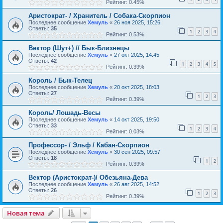
Рейтинг: 0.45%
Аристократ- / Хранитель / Собака-Скорпион
Последнее сообщение
Хемуль
«
26 ноя 2025, 15:26
Ответы:
35
1
2
3
4
Рейтинг: 0.53%
Вектор (Шут+) // Бык-Близнецы
Последнее сообщение
Хемуль
«
27 окт 2025, 14:45
Ответы:
42
1
2
3
4
5
Рейтинг: 0.39%
Король / Бык-Телец
Последнее сообщение
Хемуль
«
20 окт 2025, 18:03
Ответы:
27
1
2
3
Рейтинг: 0.39%
Король/ Лошадь-Весы
Последнее сообщение
Хемуль
«
14 окт 2025, 19:50
Ответы:
33
1
2
3
4
Рейтинг: 0.03%
Профессор- / Эльф / Кабан-Скорпион
Последнее сообщение
Хемуль
«
30 сен 2025, 09:57
Ответы:
18
1
2
Рейтинг: 0.39%
Вектор (Аристократ-)/ Обезьяна-Дева
Последнее сообщение
Хемуль
«
26 авг 2025, 14:52
Ответы:
26
1
2
3
Рейтинг: 0.39%
Новая тема