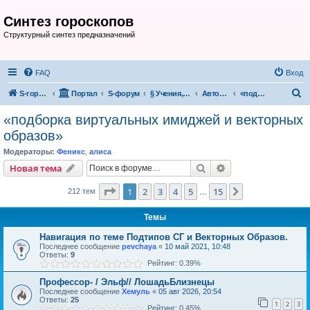
Синтез гороскопов
Структурный синтез предназначений
FAQ
Вход
П
S-гороскоп
Портал
S-форум
§ Учения, теории, системы
Авторские проекты и разработки участников S-форума
«подборка виртуальных имиджей и векторных образов»
о
«подборка виртуальных имиджей и векторных
и
образов»
с
Модераторы:
Феникс
,
алиса
к
Поиск
Расширенный пои
Новая тема
Страница
1
из
15
1
2
3
4
5
15
След.
212 тем
…
Темы
Навигация по теме Подтипов СГ и Векторных Образов.
Последнее сообщение
pevchaya
«
10 май 2021, 10:48
Ответы:
9
Рейтинг: 0.39%
Профессор- / Эльф// ЛошадьБлизнецы
Последнее сообщение
Хемуль
«
05 авг 2026, 20:54
Ответы:
25
1
2
3
Рейтинг: 0.45%