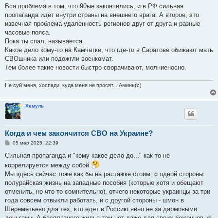
н
Вся проблема в том, что 90ые закончились, и в РФ сильная
и
е
пропаганда идёт внутри страны на внешнего врага. А второе, это
извечная проблема удаленность регионов друг от друга и разные
часовые пояса.
Пока ты спал, называется.
Какое дело кому-то на Камчатке, что где-то в Саратове обижают мать
СВОшника или подожгли военкомат.
Тем более такие новости быстро сворачивают, молниеносно.
Не суй меня, хоспади, кудa меня не просят... Аминь(с)
Хемуль
Когда и чем закончится СВО на Украине?
С
05 мар 2025, 22:39
о
о
Сильная пропаганда и "кому какое дело до..." как-то не
б
коррелируется между собой
щ
е
Мы здесь сейчас тоже как бы на растяжке стоим: с одной стороны
н
полурайская жизнь на западные пособия (которые хотя и обещают
и
е
отменить, но что-то сомнительно), отчего некоторые украинцы за три
года совсем отвыкли работать, и с другой стороны - шмон в
Шереметьево для тех, кто едет в Россию явно не за дармовыми
деньгами. А бесплатного жилья там нет даже для своих беженцев из