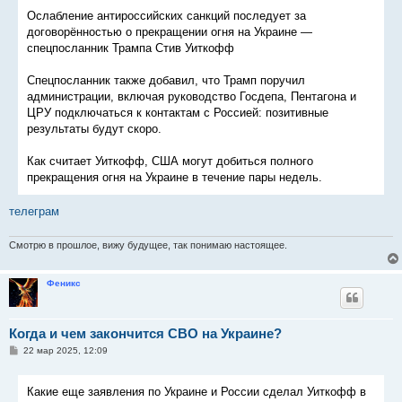
б
Ослабление антироссийских санкций последует за
щ
е
договорённостью о прекращении огня на Украине —
н
спецпосланник Трампа Стив Уиткофф
и
е
Спецпосланник также добавил, что Трамп поручил
администрации, включая руководство Госдепа, Пентагона и
ЦРУ подключаться к контактам с Россией: позитивные
результаты будут скоро.
Как считает Уиткофф, США могут добиться полного
прекращения огня на Украине в течение пары недель.
телеграм
Смотрю в прошлое, вижу будущее, так понимаю настоящее.
Феникс
Когда и чем закончится СВО на Украине?
С
22 мар 2025, 12:09
о
о
б
Какие еще заявления по Украине и России сделал Уиткофф в
щ