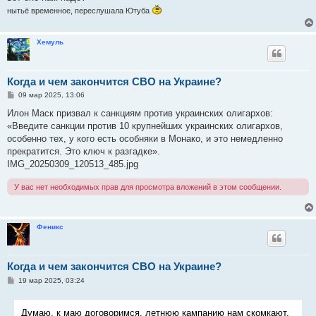
нытьё временное, переслушала Ютуба
Хемуль
Когда и чем закончится СВО на Украине?
С
09 мар 2025, 13:06
о
о
Илон Маск призвал к санкциям против украинских олигархов:
б
«Введите санкции против 10 крупнейших украинских олигархов,
щ
е
особенно тех, у кого есть особняки в Монако, и это немедленно
н
прекратится. Это ключ к разгадке».
и
е
IMG_20250309_120513_485.jpg
У вас нет необходимых прав для просмотра вложений в этом сообщении.
Феникс
Когда и чем закончится СВО на Украине?
С
19 мар 2025, 03:24
о
о
б
Думаю, к маю договоримся, летнюю кампанию нам скомкают.
щ