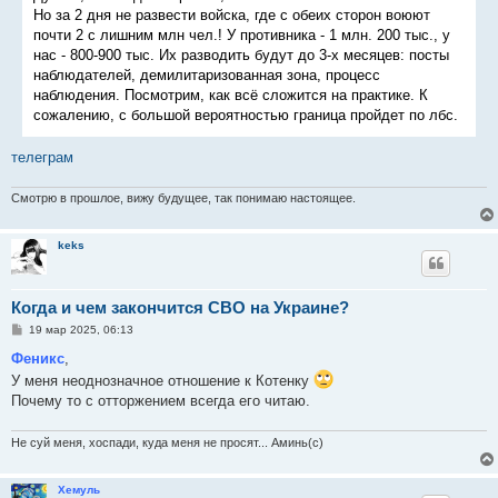
е
Но за 2 дня не развести войска, где с обеих сторон воюют
н
почти 2 с лишним млн чел.! У противника - 1 млн. 200 тыс., у
и
е
нас - 800-900 тыс. Их разводить будут до 3-х месяцев: посты
наблюдателей, демилитаризованная зона, процесс
наблюдения. Посмотрим, как всё сложится на практике. К
сожалению, с большой вероятностью граница пройдет по лбс.
телеграм
Смотрю в прошлое, вижу будущее, так понимаю настоящее.
keks
Когда и чем закончится СВО на Украине?
С
19 мар 2025, 06:13
о
о
Феникс
,
б
У меня неоднозначное отношение к Котенку
щ
е
Почему то с отторжением всегда его читаю.
н
и
е
Не суй меня, хоспади, кудa меня не просят... Аминь(с)
Хемуль