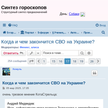
Синтез гороскопов
Структурный синтез предназначений
FAQ
Вход
П
S-гороскоп
Портал
S-форум
§ Учения, теории, системы
Авторские проекты и разработки участников S-форума
Проект Таловского
о
Когда и чем закончится СВО на Украине?
и
Модераторы:
Феникс
,
алиса
с
Поиск
Расширен
Ответить
к
Страница
17
из
26
1
15
16
17
18
19
26
Пред.
След
254 сообщения
…
…
Хемуль
Когда и чем закончится СВО на Украине?
С
05 мар 2025, 17:35
о
о
очень трезвое мнение КотаСтрельца:
б
щ
е
Андрей Медведев:
н
Итак, зафиксируем итоги встречи Зеленского с европейскими