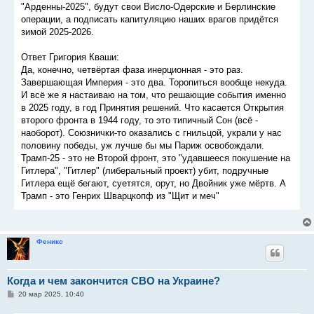
"Арденны-2025", будут свои Висло-Одерские и Берлинские
операции, а подписать капитуляцию наших врагов придётся
зимой 2025-2026.
Ответ Григория Кваши:
Да, конечно, четвёртая фаза инерционная - это раз.
Завершающая Империя - это два. Торопиться вообще некуда.
И всё же я настаиваю на том, что решающие события именно
в 2025 году, в год Принятия решений. Что касается Открытия
второго фронта в 1944 году, то это типичный Сон (всё -
наоборот). Союзнички-то оказались с гнильцой, украли у нас
половину победы, уж лучше бы мы Париж освобождали.
Трамп-25 - это не Второй фронт, это "удавшееся покушение на
Гитлера", "Гитлер" (либеральный проект) убит, подручные
Гитлера ещё бегают, суетятся, орут, но Двойник уже мёртв. А
Трамп - это Генрих Шварцкопф из "Щит и меч"
Феникс
Когда и чем закончится СВО на Украине?
С
20 мар 2025, 10:40
о
о