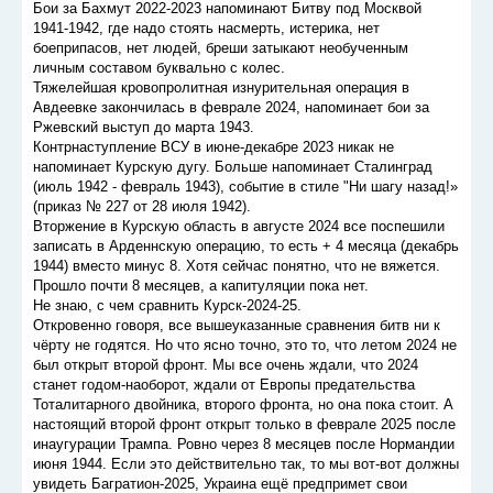
Бои за Бахму‌т 2022-2023 напоминают Битву под Москвой
1941-1942, где надо стоять насмерть, истерика, нет
боеприпасов, нет людей, бреши затыкают необученным
личным составом буквально с колес.
Тяжелейшая кровопролитная изнурительная операция в
Авдеевке закончилась в феврале 2024, напоминает бои за
Ржевский выступ до марта 1943.
Контрнаступление ВСУ в июне-декабре 2023 никак не
напоминает Курскую дугу. Больше напоминает Сталинград
(июль 1942 - февраль 1943), событие в стиле "Ни шагу назад!»
(приказ № 227 от 28 июля 1942).
Вторжение в Курскую область в августе 2024 все поспешили
записать в Арденнскую операцию, то есть + 4 месяца (декабрь
1944) вместо минус 8. Хотя сейчас понятно, что не вяжется.
Прошло почти 8 месяцев, а капитуляции пока нет.
Не знаю, с чем сравнить Курск-2024-25.
Откровенно говоря, все вышеуказанные сравнения битв ни к
чёрту не годятся. Но что ясно точно, это то, что летом 2024 не
был открыт второй фронт. Мы все очень ждали, что 2024
станет годом-наоборот, ждали от Европы предательства
Тоталитарного двойника, второго фронта, но она пока стоит. А
настоящий второй фронт открыт только в феврале 2025 после
инаугурации Трампа. Ровно через 8 месяцев после Нормандии
июня 1944. Если это действительно так, то мы вот-вот должны
увидеть Багратион-2025, Украина ещё предпримет свои