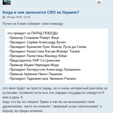
Когда и чем закончится СВО на Украине?
С
19 мар 2025, 10:18
о
о
Путин на 9 мая собирает свою команду
б
щ
е
кто приедет на ПАРАД ПОБЕДЫ
н
- Премьер Словакии Роберт Фицо
и
е
- Президент Сербии Александр Вучич
- Президент Бразилии Луис Инасиу Лула да Силва
- Президент Казахстана Касым-Жомарт Токаев
- Президент Палестины Махмуд Аббас
- Председатель КНР Си Цзиньпин
- Премьер Индии Нарендра Моди
- Президент Белоруссии Александр Лукашенко
- Премьер Армении Никол Пашинян
- Президент Таджикистана Эмомали Рахмон.
это явно будет не просто парад, но и очень интересный разговор за
кулисами, особенно если все эти лидеры государств соберутся 8
мая в день Х,
ведь что бы ни говорил Трамп и как бы ни высказывал своё
дружелюбие, никто не отменял "звериный оскал капитализма" и
борьбу за сферы влияния.