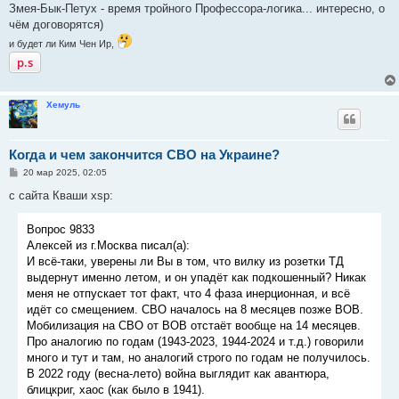
Змея-Бык-Петух - время тройного Профессора-логика... интересно, о
чём договорятся)
и будет ли Ким Чен Ир,
р.s
Хемуль
Когда и чем закончится СВО на Украине?
С
20 мар 2025, 02:05
о
о
с сайта Кваши xsp:
б
щ
е
Вопрос 9833
н
Алексей из г.Москва писал(а):
и
е
И всё-таки, уверены ли Вы в том, что вилку из розетки ТД
выдернут именно летом, и он упадёт как подкошенный? Никак
меня не отпускает тот факт, что 4 фаза инерционная, и всё
идёт со смещением. СВО началось на 8 месяцев позже ВОВ.
Мобилизация на СВО от ВОВ отстаёт вообще на 14 месяцев.
Про аналогию по годам (1943-2023, 1944-2024 и т.д.) говорили
много и тут и там, но аналогий строго по годам не получилось.
В 2022 году (весна-лето) война выглядит как авантюра,
блицкриг, хаос (как было в 1941).