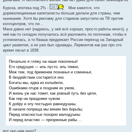
Курска, ипотека под 2% -
Мне кажется, что
дореволюционные капиталисты больше делали для страны, чем
нынешние. Хотя бы рекламу для стариков запустили на ТВ против
коллцентров, что ли...
Махи давно нет (надеюсь, у неё всё хорошо, просто работы много), у
неё как-то складно получалось всё разложить по полочкам, чтобы я
успокоилась, а то Кваша предрекает России переход на Западный
цикл развития, а он уже был однажды, Лермонтов как раз про это
время писал в 1838:
Печально я гляжу на наше поколенье!
Его грядущее — иль пусто, иль темно,
Меж тем, под бременем познанья и сомненья,
В бездействии состарится оно.
Богаты мы, едва из колыбели,
Ошибками отцов и поздним их умом,
И жизнь уж нас томит, как ровный путь без цели,
Как пир на празднике чужом.
К добру и злу постыдно равнодушны,
В начале поприща мы вянем без борьбы;
Перед опасностью позорно малодушны
И перед властию — презренные рабы....
вот оно нам надо?