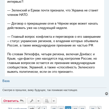
е
интервью?:
н
и
е
— Зеленский и Ермак почти признали, что Украина не станет
членом НАТО.
— Договор о прекращении огня в Чёрном море может начать
действовать уже на следующей неделе.
— Главный вопрос конфликта и переговоров о его завершении
– статус украинских регионов, о владении которых объявила
Россия, а также международное признание их частью РФ.
По словам Уиткоффа, четыре региона, включая Донбасс и
Крым, «де-факто» уже находятся под контролем России, но
главным вопросом остается их признание международным
сообществом, Украиной, а также «способность Зеленского
выжить политически, если он это признает».
Ваза
Смотрю в прошлое, вижу будущее, так понимаю настоящее.
Ответить
Страница
17
из
26
254 сообщения