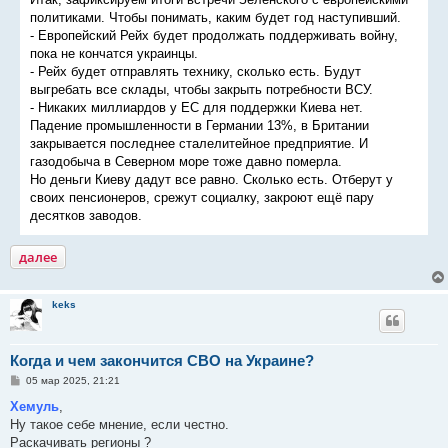
и
е
политиками. Чтобы понимать, каким будет год наступивший.
- Европейский Рейх будет продолжать поддерживать войну,
пока не кончатся украинцы.
- Рейх будет отправлять технику, сколько есть. Будут
выгребать все склады, чтобы закрыть потребности ВСУ.
- Никаких миллиардов у ЕС для поддержки Киева нет.
Падение промышленности в Германии 13%, в Британии
закрывается последнее сталелитейное предприятие. И
газодобыча в Северном море тоже давно померла.
Но деньги Киеву дадут все равно. Сколько есть. Отберут у
своих пенсионеров, срежут социалку, закроют ещё пару
десятков заводов.
далее
keks
Когда и чем закончится СВО на Украине?
С
05 мар 2025, 21:21
о
о
Хемуль
,
б
Ну такое себе мнение, если честно.
щ
е
Раскачивать регионы ?