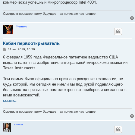
е
коммерчески успешный микропроцессор Intel 4004.
Смотрю в прошлое, вижу будущее, так понимаю настоящее.
Феникс
Кабан первооткрыватель
С
31 авг 2019, 10:39
о
о
6 февраля 1959 года Федеральное патентное ведомство США
б
выдало патент на изобретение интегральной микросхемы компании
щ
е
Texas Instruments.
н
и
е
Тем самым было официально признано рождение технологии, не
будь которой, мы сегодня не имели бы под рукой подавляющего
большинства привычных нам электронных приборов и связанных с
ними возможностей.
ссылка
Смотрю в прошлое, вижу будущее, так понимаю настоящее.
алиса