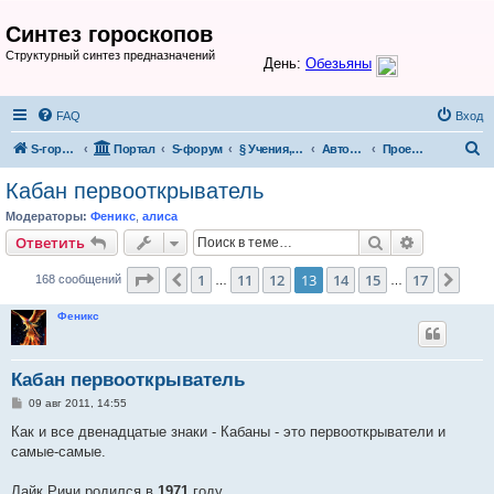
Синтез гороскопов
Структурный синтез предназначений
FAQ
Вход
П
S-гороскоп
Портал
S-форум
§ Учения, теории, системы
Авторские проекты и разработки участников S-форума
Проект Таловского
о
Кабан первооткрыватель
и
Модераторы:
Феникс
,
алиса
с
Поиск
Расширен
Ответить
к
Страница
13
из
17
1
11
12
13
14
15
17
Пред.
След
168 сообщений
…
…
Феникс
Кабан первооткрыватель
С
09 авг 2011, 14:55
о
о
Как и все двенадцатые знаки - Кабаны - это первооткрыватели и
б
самые-самые.
щ
е
н
Лайк Ричи родился в
1971
году