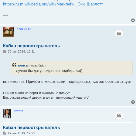
https://ru.m.wikipedia.org/wiki/Макклейн,_Энн_Шарлотт
^~^
Чук и Гек
Кабан первооткрыватель
С
25 авг 2019, 16:11
о
о
б
алиса
писал(а):
↑
щ
е
....лучше бы дату рождения подбирали))
н
и
е
вот именно. Причём с животными, подозреваю, так же соответствует.
Они ни в кого не верят и никогда не плачут
Бог, открывающий двери, и ангел, приносящий удачу(с)
алиса
Кабан первооткрыватель
С
27 авг 2019, 12:22