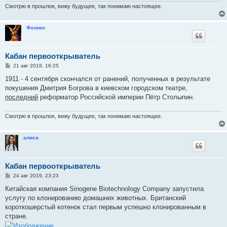
Смотрю в прошлое, вижу будущее, так понимаю настоящее.
Феникс
Кабан первооткрыватель
С
21 авг 2019, 16:25
о
о
1911 - 4 сентября скончался от ранений, полученных в результате
б
покушения Дмитрия Богрова в киевском городском театре,
щ
е
последний
реформатор Российской империи Пётр Столыпин.
н
и
е
Смотрю в прошлое, вижу будущее, так понимаю настоящее.
алиса
Кабан первооткрыватель
С
24 авг 2019, 23:23
о
о
Китайская компания Sinogene Biotechnology Company запустила
б
услугу по клонированию домашних животных. Британский
щ
е
короткошерстый котенок стал первым успешно клонированным в
н
стране.
и
е