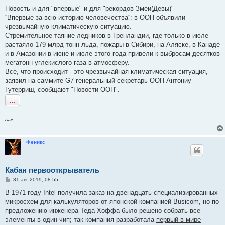
о
о
Новость и для "впервые" и для "рекордов Змеи(Девы)"
б
''Впервые за всю историю человечества'': в ООН объявили
щ
е
чрезвычайную климатическую ситуацию.
н
Стремительное таяние ледников в Гренландии, где только в июле
и
е
растаяло 179 млрд тонн льда, пожары в Сибири, на Аляске, в Канаде
и в Амазонии в июне и июле этого года привели к выбросам десятков
мегатонн углекислого газа в атмосферу.
Все, что происходит - это чрезвычайная климатическая ситуация,
заявил на саммите G7 генеральный секретарь ООН Антониу
Гутерриш, сообщают "Новости ООН".
...
^~^
Феникс
Кабан первооткрыватель
С
31 авг 2019, 08:55
о
о
В 1971 году Intel получила заказ на двенадцать специализированных
б
микросхем для калькуляторов от японской компанией Busicom, но по
щ
е
предложению инженера Теда Хоффа было решено собрать все
н
элементы в один чип; так компания разработала
первый в мире
и