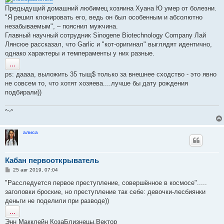
Предыдущий домашний любимец хозяина Хуана Ю умер от болезни.
"Я решил клонировать его, ведь он был особенным и абсолютно
незабываемым", – пояснил мужчина.
Главный научный сотрудник Sinogene Biotechnology Company Лай
Лянсюе рассказал, что Garlic и "кот-оригинал" выглядят идентично,
однако характеры и темпераменты у них разные.
...
рs: даааа, выложить 35 тыщ$ только за внешнее сходство - это явно
не совсем то, что хотят хозяева....лучше бы дату рождения
подбирали))
^~^
алиса
Кабан первооткрыватель
С
25 авг 2019, 07:04
о
о
"Расследуется первое преступление, совершённое в космосе".....
б
заголовки броские, но преступление так себе: девочки-лесбиянки
щ
е
деньги не поделили при разводе))
н
...
и
е
Энн Макклейн КозаБлизнецы,Вектор