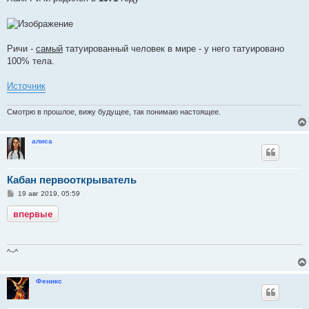
и
е
Ричи -
самый
татуированный человек в мире - у него татуировано
100% тела.
Источник
Смотрю в прошлое, вижу будущее, так понимаю настоящее.
алиса
Кабан первооткрыватель
С
19 авг 2019, 05:59
о
о
впервые
б
щ
е
н
и
^~^
е
Феникс