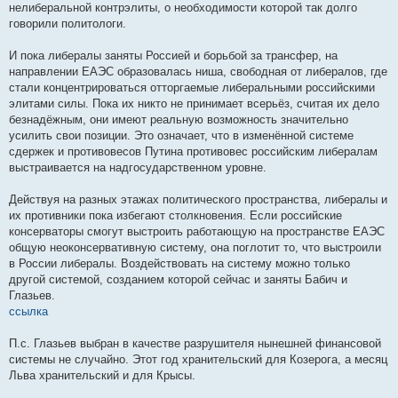
нелиберальной контрэлиты, о необходимости которой так долго
говорили политологи.
И пока либералы заняты Россией и борьбой за трансфер, на
направлении ЕАЭС образовалась ниша, свободная от либералов, где
стали концентрироваться отторгаемые либеральными российскими
элитами силы. Пока их никто не принимает всерьёз, считая их дело
безнадёжным, они имеют реальную возможность значительно
усилить свои позиции. Это означает, что в изменённой системе
сдержек и противовесов Путина противовес российским либералам
выстраивается на надгосударственном уровне.
Действуя на разных этажах политического пространства, либералы и
их противники пока избегают столкновения. Если российские
консерваторы смогут выстроить работающую на пространстве ЕАЭС
общую неоконсервативную систему, она поглотит то, что выстроили
в России либералы. Воздействовать на систему можно только
другой системой, созданием которой сейчас и заняты Бабич и
Глазьев.
ссылка
П.с. Глазьев выбран в качестве разрушителя нынешней финансовой
системы не случайно. Этот год хранительский для Козерога, а месяц
Льва хранительский и для Крысы.