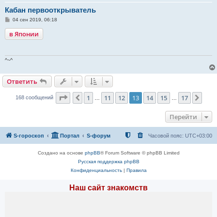
Кабан первооткрыватель
С
04 сен 2019, 06:18
о
о
в Японии
б
щ
е
н
и
^~^
е
Ответить
Страница
13
из
17
1
11
12
13
14
15
17
Пред.
След
168 сообщений
…
…
Перейти
S-гороскоп
Портал
S-форум
Часовой пояс:
UTC+03:00
Создано на основе
phpBB
® Forum Software © phpBB Limited
Русская поддержка phpBB
Конфиденциальность
|
Правила
Наш сайт знакомств