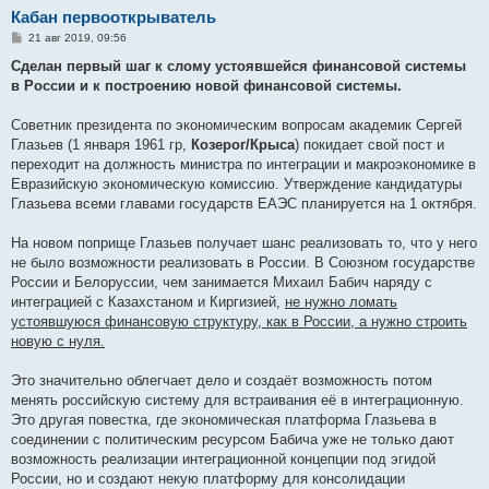
Кабан первооткрыватель
С
21 авг 2019, 09:56
о
о
Сделан первый шаг к слому устоявшейся финансовой системы
б
в России и к построению новой финансовой системы.
щ
е
н
Советник президента по экономическим вопросам академик Сергей
и
е
Глазьев (1 января 1961 гр,
Козерог/Крыса
) покидает свой пост и
переходит на должность министра по интеграции и макроэкономике в
Евразийскую экономическую комиссию. Утверждение кандидатуры
Глазьева всеми главами государств ЕАЭС планируется на 1 октября.
На новом поприще Глазьев получает шанс реализовать то, что у него
не было возможности реализовать в России. В Союзном государстве
России и Белоруссии, чем занимается Михаил Бабич наряду с
интеграцией с Казахстаном и Киргизией,
не нужно ломать
устоявшуюся финансовую структуру, как в России, а нужно строить
новую с нуля.
Это значительно облегчает дело и создаёт возможность потом
менять российскую систему для встраивания её в интеграционную.
Это другая повестка, где экономическая платформа Глазьева в
соединении с политическим ресурсом Бабича уже не только дают
возможность реализации интеграционной концепции под эгидой
России, но и создают некую платформу для консолидации