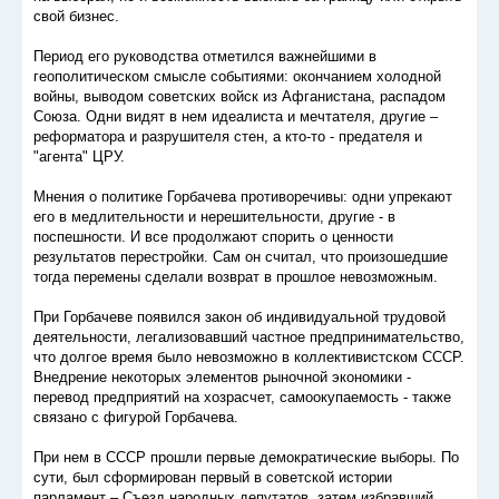
свой бизнес.
Период его руководства отметился важнейшими в
геополитическом смысле событиями: окончанием холодной
войны, выводом советских войск из Афганистана, распадом
Союза. Одни видят в нем идеалиста и мечтателя, другие –
реформатора и разрушителя стен, а кто-то - предателя и
"агента" ЦРУ.
Мнения о политике Горбачева противоречивы: одни упрекают
его в медлительности и нерешительности, другие - в
поспешности. И все продолжают спорить о ценности
результатов перестройки. Сам он считал, что произошедшие
тогда перемены сделали возврат в прошлое невозможным.
При Горбачеве появился закон об индивидуальной трудовой
деятельности, легализовавший частное предпринимательство,
что долгое время было невозможно в коллективистском СССР.
Внедрение некоторых элементов рыночной экономики -
перевод предприятий на хозрасчет, самоокупаемость - также
связано с фигурой Горбачева.
При нем в СССР прошли первые демократические выборы. По
сути, был сформирован первый в советской истории
парламент – Съезд народных депутатов, затем избравший