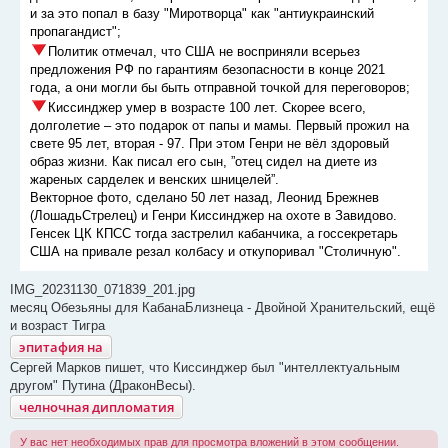
и за это попал в базу "Миротворца" как "антиукраинский
пропагандист";
Политик отмечал, что США не восприняли всерьез
предложения РФ по гарантиям безопасности в конце 2021
года, а они могли бы быть отправной точкой для переговоров;
Киссинджер умер в возрасте 100 лет. Скорее всего,
долголетие – это подарок от папы и мамы. Первый прожил на
свете 95 лет, вторая - 97. При этом Генри не вёл здоровый
образ жизни. Как писал его сын, ”отец сидел на диете из
жареных сарделек и венских шницелей”.
Векторное фото, сделано 50 лет назад, Леонид Брежнев
(ЛошадьСтрелец) и Генри Киссинджер на охоте в Завидово.
Генсек ЦК КПСС тогда застрелил кабанчика, а госсекретарь
США на привале резал колбасу и откупоривал "Столичную".
IMG_20231130_071839_201.jpg
месяц Обезьяны для КабанаБлизнеца - Двойной Хранительский, ещё
и возраст Тигра
эпитафия на
Сергей Марков пишет, что Киссинджер был "интеллектуальным
другом" Путина (ДраконВесы).
челночная дипломатия
У вас нет необходимых прав для просмотра вложений в этом сообщении.