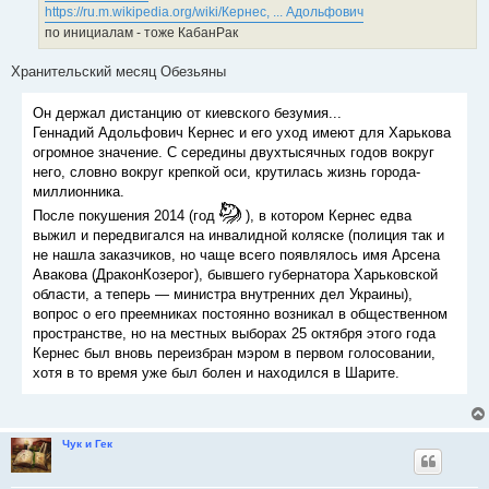
https://ru.m.wikipedia.org/wiki/Кернес, ... Адольфович
по инициалам - тоже КабанРак
Хранительский месяц Обезьяны
Он держал дистанцию от киевского безумия...
Геннадий Адольфович Кернес и его уход имеют для Харькова
огромное значение. С середины двухтысячных годов вокруг
него, словно вокруг крепкой оси, крутилась жизнь города-
миллионника.
После покушения 2014 (год
), в котором Кернес едва
выжил и передвигался на инвалидной коляске (полиция так и
не нашла заказчиков, но чаще всего появлялось имя Арсена
Авакова (ДраконКозерог), бывшего губернатора Харьковской
области, а теперь — министра внутренних дел Украины),
вопрос о его преемниках постоянно возникал в общественном
пространстве, но на местных выборах 25 октября этого года
Кернес был вновь переизбран мэром в первом голосовании,
хотя в то время уже был болен и находился в Шарите.
Чук и Гек