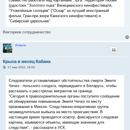
совместно работали над картинами "Урга. Территория любви"
(удостоен "Золотого льва" Венецианского кинофестиваля,
"Утомлённые солнцем" ("Оскар" за лучший иностранный
фильм, Гран-при жюри Каннского кинофестиваля) и
"Сибирский цирюльник".
Векторное сотрудничество
Хемуль
Крыса в месяц Кабана
С
17 мар 2022, 18:03
о
о
б
Следователи устанавливают обстоятельства смерти Эмиля
щ
е
Чечко - польского солдата, перешедшего в Беларусь, чтобы
н
рассказать о расстрелах мигрантов на границе.
и
е
"Сегодня в правоохранительные органы поступило сообщение
об обнаружении повешенным Эмиля Чечко по месту
проживания в Минске. Следственно-оперативная группа
незамедлительно выбыла на место происшествия. В
настоящее время проводится осмотр, фиксируется следовая
картина, изымаются объекты, имеющие значение для
следствия", - рассказали в УСК.