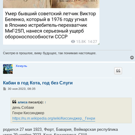
Смотрю в прошлое, вижу будущее, так понимаю настоящее.
Хемуль
Кабан в год Кота, год без Слуги
С
30 ноя 2023, 08:35
о
о
б
алиса
писал(а):
↑
щ
е
день Собаки
н
Генри Киссинджер
и
е
https://ru.m.wikipedia.org/wiki/Киссинджер,_Генри
родился 27 мая 1923, Фюрт, Бавария, Веймарская республика
умер 29 ноября 2023, Кент, Коннектикут, США