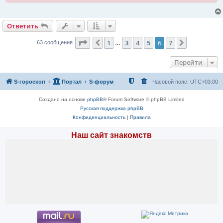
Ответить
Страница
6
из
7
1
3
4
5
6
7
Пред.
След.
63 сообщения
…
Перейти
S-гороскоп
Портал
S-форум
Часовой пояс:
UTC+03:00
Создано на основе
phpBB
® Forum Software © phpBB Limited
Русская поддержка phpBB
Конфиденциальность
|
Правила
Наш сайт знакомств