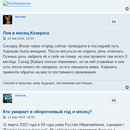
Феникс
Лев в месяц Козерога
С
14 янв 2021, 12:54
о
о
Соседку (Коза) через огород сейчас проводили в последний путь.
б
Хорошая была женщина. После инсульта не ходила, речь отнялась.
щ
е
Осенью дочь забрала её к себе на север, но она прожила там всего 3
н
месяца. Сосед (Кабан) сильно переживал, он за ней ухаживал и она
и
е
хоть почти ничего не говорила, но его называла мама. Хоронить
привезли обратно на место постоянного проживания.
Смотрю в прошлое, вижу будущее, так понимаю настоящее.
Хемуль
Кто умирает в оборотневый год и месяц?
С
12 мар 2022, 16:05
о
о
11 марта 2022 года в 83 года умер Рустам Ибрагимбеков, сценарист
б
"Белого солнца пустыни". Мы обсуждали киногероев фильма с