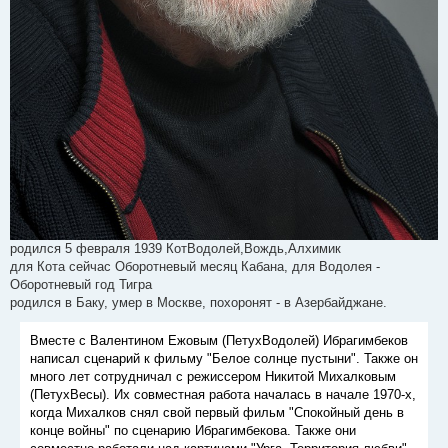
родился 5 февраля 1939 КотВодолей,Вождь,Алхимик
для Кота сейчас Оборотневый месяц Кабана, для Водолея -
Оборотневый год Тигра
родился в Баку, умер в Москве, похоронят - в Азербайджане.
Вместе с Валентином Ежовым (ПетухВодолей) Ибрагимбеков
написал сценарий к фильму "Белое солнце пустыни". Также он
много лет сотрудничал с режиссером Никитой Михалковым
(ПетухВесы). Их совместная работа началась в начале 1970-х,
когда Михалков снял свой первый фильм "Спокойный день в
конце войны" по сценарию Ибрагимбекова. Также они