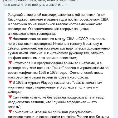
явно хотел что-то вернуть и изменить....
Ушедший в мир иной патриарх американской политики Генри
Киссинджер, занимал в разные годы посты госсекретаря США
и советника по национальной безопасности американского
президента. Он запомнился как твердый защитник
англосаксонского господства:
Нормализовав отношения между США и СССР, символом
чего стал визит президента Никсона к генсеку Брежневу в
1972-м, американский госсекретарь практически одновременно
сумел найти "ключик" и к китайскому руководству, открыто
конфликтовавшим в то время с советским;
Отметился и в урегулировании войны во Вьетнаме, и в
разводе по углам военного "ринга" арабов с израильтянами во
время конфликтов 1968 и 1973 годов. Очень способствовал
массовой эмиграции евреев из Советского Союза;
В 1972-м журнал Playboy назвал его "самым желанным
мужчиной года", подчеркивая его успехи в политике и у
женщин;
Сам политик явно не без умысла поддерживал эту тему,
неоднократно заявляя, что "лучший афродизиак — это
власть";
Конфликт на Украине он призывал урегулировать
дипломатически, с сохранением контроля России над Крымом,