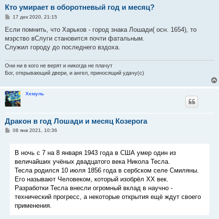
Кто умирает в оборотневый год и месяц?
С
17 дек 2020, 21:15
о
о
Если помнить, что Харьков - город знака Лошади( осн. 1654), то
б
мэрство вСлуги становится почти фатальным.
щ
е
Служил городу до последнего вздоха.
н
и
е
Они ни в кого не верят и никогда не плачут
Бог, открывающий двери, и ангел, приносящий удачу(с)
Хемуль
Дракон в год Лошади и месяц Козерога
С
08 янв 2021, 10:36
о
о
б
В ночь с 7 на 8 января 1943 года в США умер один из
щ
е
величайших учёных двадцатого века Никола Тесла.
н
Тесла родился 10 июля 1856 года в сербском селе Смиляны.
и
е
Его называют Человеком, который изобрёл ХХ век.
Разработки Тесла внесли огромный вклад в научно -
технический прогресс, а некоторые открытия ещё ждут своего
применения.