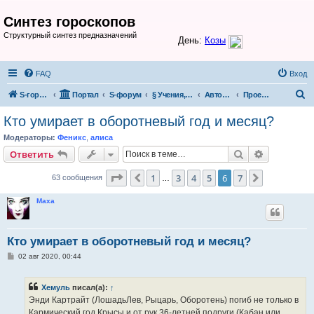
Синтез гороскопов
Структурный синтез предназначений
FAQ
Вход
П
S-гороскоп
Портал
S-форум
§ Учения, теории, системы
Авторские проекты и разработки участников S-форума
Проект Таловского
о
Кто умирает в оборотневый год и месяц?
и
Модераторы:
Феникс
,
алиса
с
Поиск
Расширен
Ответить
к
Страница
6
из
7
1
3
4
5
6
7
Пред.
След.
63 сообщения
…
Маха
Кто умирает в оборотневый год и месяц?
С
02 авг 2020, 00:44
о
о
б
Хемуль
писал(а):
↑
щ
е
Энди Картрайт (ЛошадьЛев, Рыцарь, Оборотень) погиб не только в
н
Кармический год Крысы и от рук 36-летней подруги (Кабан или