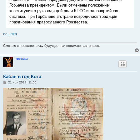
Горбачева президентом. Были отменены положение
конституции о руководящей роли КПСС и однопартийная
система. При Горбачеве в стране возродилась традиция
празднования православного Рождества.
ссылка
Смотрю в прошлое, вижу будущее, так понимаю настоящее.
Феникс
Кабан в год Кота
С
21 ноя 2023, 11:56
о
о
б
щ
е
н
и
е