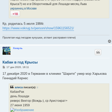
и
е
Крыса?) но и в Оборотневый для Лошади месяц Льва
украинец в Москве
+18
Кр, родилась 5 июля 1984г.
https://www.vokrug.tv/person/show/15961156521/
Пролетая над гнездом кукушки, атлант расправил плечи)
Хемуль
Кабан в год Крысы
С
17 дек 2020, 18:11
о
о
17 декабря 2020 в Германии в клинике "Шарите" умер мэр Харькова
б
Геннадий Кернес
щ
е
н
алиса
писал(а):
↑
и
е
КабанРак
день Лошади
реверс Вектор (Вождь-), ср Аристократ+
27 июня 1959