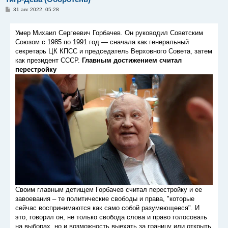
С
31 авг 2022, 05:28
о
о
б
Умер Михаил Сергеевич Горбачев. Он руководил Советским
щ
е
Союзом с 1985 по 1991 год — сначала как генеральный
н
секретарь ЦК КПСС и председатель Верховного Совета, затем
и
е
как президент СССР.
Главным достижением считал
перестройку
Своим главным детищем Горбачев считал перестройку и ее
завоевания – те политические свободы и права, "которые
сейчас воспринимаются как само собой разумеющееся". И
это, говорил он, не только свобода слова и право голосовать
на выборах, но и возможность выехать за границу или открыть